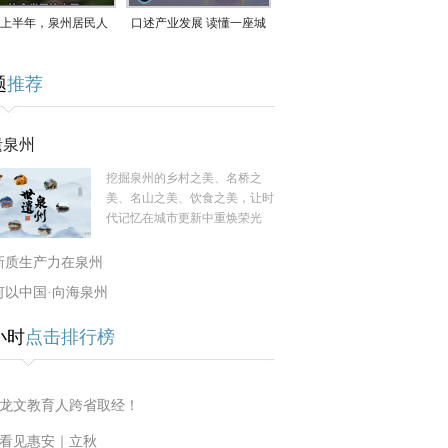
上半年，泉州居民人
口述产业发展 读懂一座城
支配收入公布！
｜赖南生：42岁白手起
题
推荐
家，率先研发草本卫生巾
遗泉州
挖掘泉州的乡村之美、名桥之
美、名山之美、饮食之美，让时
代记忆在城市更新中重焕荣光
新质生产力在泉州
何以中国·向海泉州
小时
点击排行榜
龙文教育人跨省取经！
看见惠安｜立秋