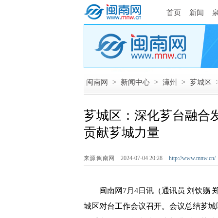
首页
新闻
闽南网
>
新闻中心
>
漳州
>
芗城区
芗城区：深化芗台融合
贡献芗城力量
来源:闽南网
2024-07-04 20:28
http://www.mnw.cn/
闽南网7月4日讯（通讯员 刘钦赐 郑文典
城区对台工作会议召开。会议总结芗城区