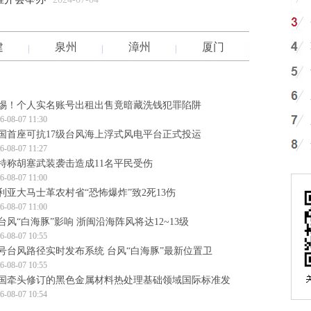
建
泉州
漳州
厦门
惕！个人实名账号出租出售竟暗藏洗钱犯罪陷阱
6-08-07 11:30
国首座可抗17级台风海上浮式风电平台正式投运
6-08-07 11:27
特称胡塞武装袭击造成11名平民受伤
6-08-07 11:00
利亚大马士革农村省“恐怖爆炸”致2死13伤
6-08-07 11:00
台风“白海豚”影响 浙闽沿海阵风将达12~13级
6-08-07 10:55
3号台风路径实时发布系统 台风“白海豚”最新位置卫
6-08-07 10:55
国牵头修订的黑色金属材料热处理基础领域国际标准发
6-08-07 10:54