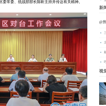
区委常委、统战部部长陈昕主持并传达有关精神。
新
@
视