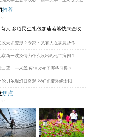
闻
推荐
所有人 多项民生礼包加速落地快来查收
三峡大坝变形？专家：又有人在恶意炒作
北京新一波疫情为什么没出现死亡病例？
戴口罩、一米线 疫情改变了哪些习惯？
呼伦贝尔现幻日奇观 彩虹光带环绕太阳
觉
焦点