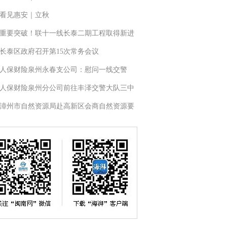
看见惠安｜立秋
重要突破！联十一线长泰二期工程取得新进
长泰区政府召开第15次常务会议
人保财险泉州永春支公司：慰问一线交警
人保财险泉州分公司前往丰泽交警大队三中
漳州市自然资源局赴高新区会商自然资源要