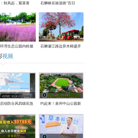
：秋风起，紫菜香
石狮峡谷旅游路“百日
草”争相斗艳
环湾生态公园内粉黛
石狮濠江路边异木棉盛开
彩
视频
草盛放
启动防台风四级应急
约起来！泉州中山公园新
！台风“白海豚”将于
跑道正式开放！
在长江口至福建北部
沿海登陆