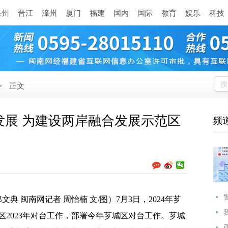
泉州
晋江
漳州
厦门
福建
国内
国际
教育
娱乐
科技
>
正文
发展 为建设两岸融合发展示范区
频
 闽南网记者 周怡楠 文/图）7月3日，2024年芗
2023年对台工作，部署今年芗城区对台工作。芗城