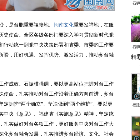
石狮
，是台胞重要祖籍地、
闽南文化
重要发祥地，在服
历史使命。全区各级各部门要深入学习贯彻新时代党
和行动统一到党中央决策部署和省委、市委的工作要
石狮
所盼，用好机遇、发挥优势、激发活力，推动芗台融
精
乱子
作成效。石振棋强调，要以更高站位把握对台工作
殊使命，扎实推动对台工作沿着正确方向前进，芗台
定拥护“两个确立”、坚决做到“两个维护”。要以更
福建
实中央《意见》、福建省《实施意见》精神，坚定统
响应
，扎实做好对台各项工作，更好服务中央对台工作大
9日
一带
深化芗台融合发展，扎实推进芗台经济、文化、社会