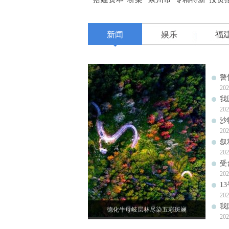
新闻
娱乐
福
警
202
我
202
沙
202
叙
202
受
202
1
202
我
德化牛母岐层林尽染五彩斑斓
202