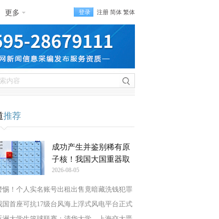
更多
登录
注册
简体
繁体
道
推荐
成功产生并鉴别稀有原
子核！我国大国重器取
2026-08-05
警惕！个人实名账号出租出售竟暗藏洗钱犯罪
我国首座可抗17级台风海上浮式风电平台正式
亚洲大学生篮球联赛：清华大学、上海交大晋