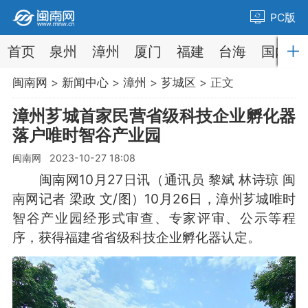
PC版
首页
泉州
漳州
厦门
福建
台海
国内
闽南网
>
新闻中心
>
漳州
>
芗城区
> 正文
漳州芗城首家民营省级科技企业孵化器
落户唯时智谷产业园
闽南网 2023-10-27 18:08
闽南网10月27日讯（通讯员 黎斌 林诗琼 闽
南网记者 梁政 文/图）10月26日，漳州芗城唯时
智谷产业园经形式审查、专家评审、公示等程
序，获得福建省省级科技企业孵化器认定。