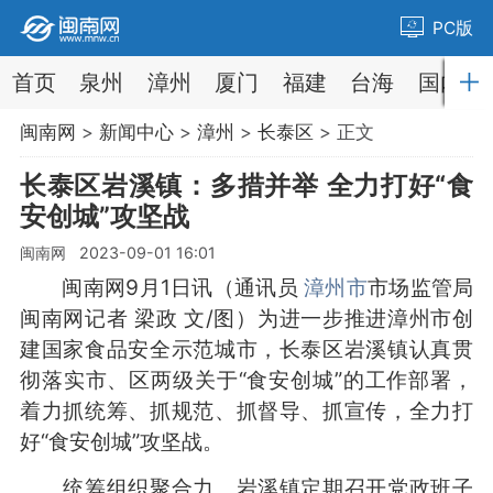
PC版
首页
泉州
漳州
厦门
福建
台海
国内
闽南网
>
新闻中心
>
漳州
>
长泰区
> 正文
长泰区岩溪镇：多措并举 全力打好“食
安创城”攻坚战
闽南网 2023-09-01 16:01
闽南网9月1日讯（通讯员
漳州市
市场监管局
闽南网记者 梁政 文/图）为进一步推进漳州市创
建国家食品安全示范城市，长泰区岩溪镇认真贯
彻落实市、区两级关于“食安创城”的工作部署，
着力抓统筹、抓规范、抓督导、抓宣传，全力打
好“食安创城”攻坚战。
统筹组织聚合力。岩溪镇定期召开党政班子