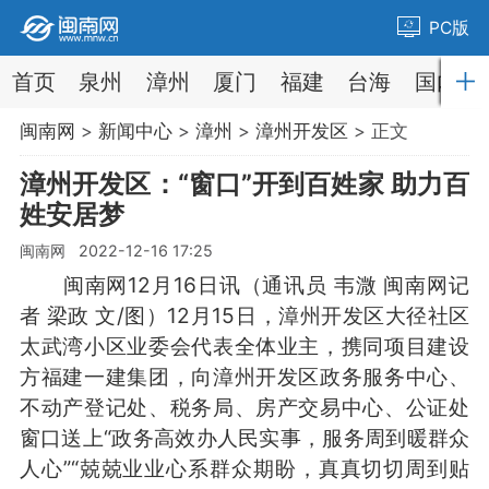
PC版
首页
泉州
漳州
厦门
福建
台海
国内
闽南网
>
新闻中心
>
漳州
>
漳州开发区
> 正文
漳州开发区：“窗口”开到百姓家 助力百
姓安居梦
闽南网 2022-12-16 17:25
闽南网12月16日讯（通讯员 韦溦 闽南网记
者 梁政 文/图）12月15日，漳州开发区大径社区
太武湾小区业委会代表全体业主，携同项目建设
方福建一建集团，向漳州开发区政务服务中心、
不动产登记处、税务局、房产交易中心、公证处
窗口送上“政务高效办人民实事，服务周到暖群众
人心”“兢兢业业心系群众期盼，真真切切周到贴