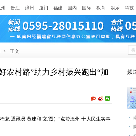
泉州
晋江
漳州
厦门
福建
国内
国际
教育
娱乐
科技
闻
>
正文
好农村路”助力乡村振兴跑出“加
频
龙 通讯员 黄建和 文/图）“点赞漳州·十大民生实事