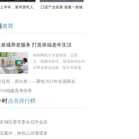
上半年，泉州居民人
口述产业发展 读懂一座城
支配收入公布！
｜赖南生：42岁白手起
题
推荐
家，率先研发草本卫生巾
注泉城养老服务 打造幸福老年生活
闽南网推出专题报道，以图、
文、视频等形式，展现泉州在补
齐养老事业短板，提升养老服
新征程，再出发——聚焦2021年全国两会
2020福建高考招录
小时
点击排行榜
芗城区委常委会召开会议
花窗外，铁轨山河缓缓来