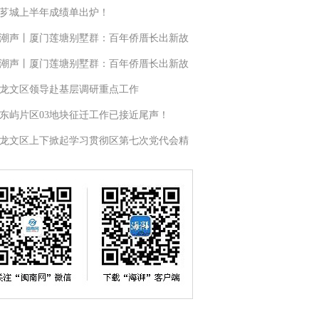
芗城上半年成绩单出炉！
潮声丨厦门莲塘别墅群：百年侨厝长出新故
潮声丨厦门莲塘别墅群：百年侨厝长出新故
龙文区领导赴基层调研重点工作
东屿片区03地块征迁工作已接近尾声！
龙文区上下掀起学习贯彻区第七次党代会精