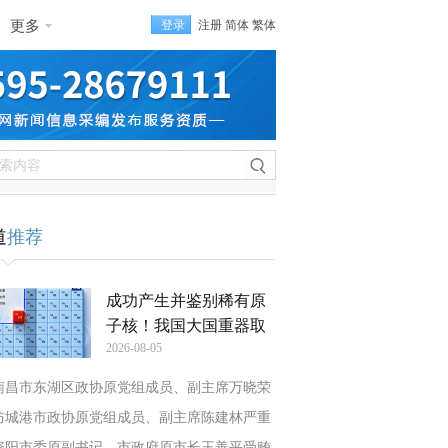
更多
登录
注册
简体
繁体
道
推荐
成功产生并鉴别稀有原
子核！我国大国重器取
2026-08-05
南昌市东湖区政协原党组成员、副主席万晓荣
防城港市政协原党组成员、副主席陈建林严重
资阳市委原副书记、市政府原市长王善平受贿