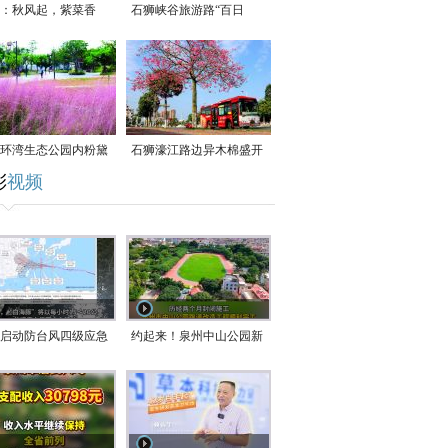
：秋风起，紫菜香
石狮峡谷旅游路“百日
草”争相斗艳
环湾生态公园内粉黛
石狮濠江路边异木棉盛开
彩
视频
草盛放
启动防台风四级应急
约起来！泉州中山公园新
！台风“白海豚”将于
跑道正式开放！
在长江口至福建北部
沿海登陆