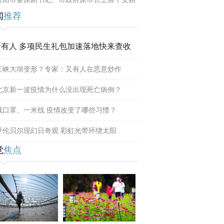
闻
推荐
所有人 多项民生礼包加速落地快来查收
三峡大坝变形？专家：又有人在恶意炒作
北京新一波疫情为什么没出现死亡病例？
戴口罩、一米线 疫情改变了哪些习惯？
呼伦贝尔现幻日奇观 彩虹光带环绕太阳
觉
焦点