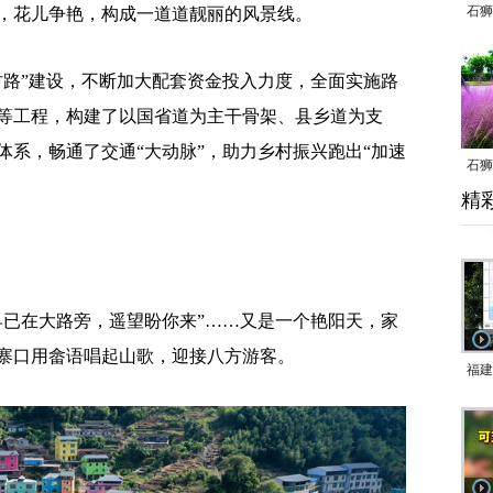
石狮
，花儿争艳，构成一道道靓丽的风景线。
路”建设，不断加大配套资金投入力度，全面实施路
等工程，构建了以国省道为主干骨架、县乡道为支
体系，畅通了交通“大动脉”，助力乡村振兴跑出“加速
石狮
精
乱子
已在大路旁，遥望盼你来”……又是一个艳阳天，家
寨口用畲语唱起山歌，迎接八方游客。
福建
响应
9日
一带