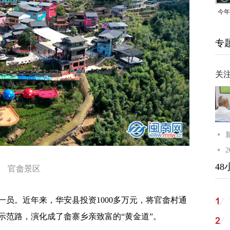
今年
均可
专
关
48
官畲景区
。近年来，华安县投资1000多万元，将官畲村通
示范路，演化成了畲寨乡亲致富的“黄金道”。