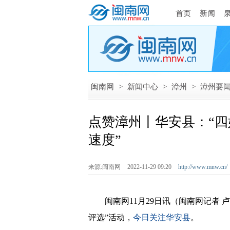
首页
新闻
闽南网
>
新闻中心
>
漳州
>
漳州要
点赞漳州丨华安县：“四
速度”
来源:闽南网
2022-11-29 09:20
http://www.mnw.cn/
闽南网11月29日讯（闽南网记者 卢樘
评选”活动，
今日关注
华安县
。