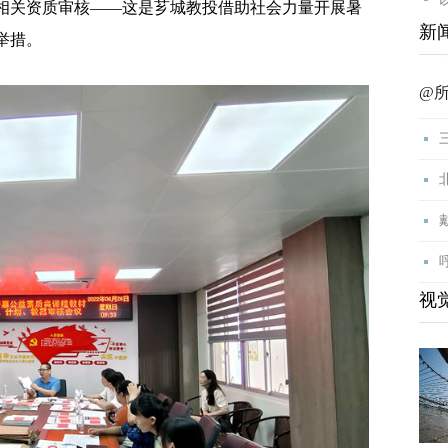
行相关资质审核——这是芗城教投借助社会力量开展暑
新
举措。
@
视