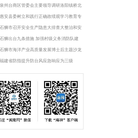
泉州台商区管委会主要领导调研洛阳镇桥北
惠安县委树立和践行正确政绩观学习教育专
石狮市召开安全生产隐患大排查大整治和安
石狮出台九条措施 加强村级义务消防队建
石狮市海洋产业高质量发展博士后主题沙龙
福建省防指提升防台风应急响应为三级