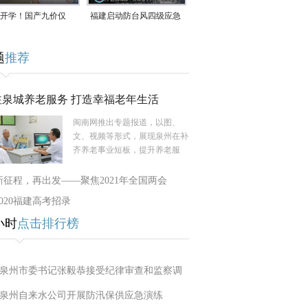
开学！国产九价仅
福建启动防台风四级应急
9.5元/针，HPV疫苗抓
响应！台风“白海豚”将于
题
推荐
9日在长江口至福建北部
一带沿海登陆
注泉城养老服务 打造幸福老年生活
闽南网推出专题报道，以图、
文、视频等形式，展现泉州在补
齐养老事业短板，提升养老服
新征程，再出发——聚焦2021年全国两会
2020福建高考招录
小时
点击排行榜
泉州市委书记张毅恭接受纪律审查和监察调
泉州自来水公司开展防汛保供应急演练