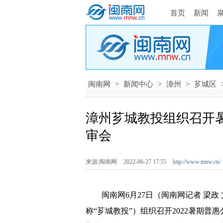
首页
新闻
闽南网
>
新闻中心
>
漳州
>
芗城区
漳州芗城教投组织召开暑
审会
来源:闽南网
2022-06-27 17:55
http://www.mnw.cn/
闽南网6月27日（闽南网记者 梁政 
称“芗城教投”）组织召开2022暑期普