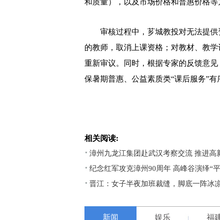
和质量），以及市场价格和普惠价格等
审核过程中，芗城教投对无法提供资
的教师，取消上课资格；对教材、教学
重新审议。同时，根据专家的反馈意见
保暑期普惠、公益素质类“课后服务”有
相关阅读:
漳州九龙江集团赴武汉考察交流 推进高
纪念红军攻克漳州90周年 高峰谷演绎“
晋江：女子半夜加班裁缝，脚底一阵冰凉，结
新闻
娱乐
福