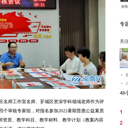
别等
24
专
紧打
关
48
区名师工作室名师、芗城区资深学科领域老师作为评
个审核专家组，对报名参加2022暑期普惠公益素质
教师资质、教学科目、教学材料、教学计划（教案内容