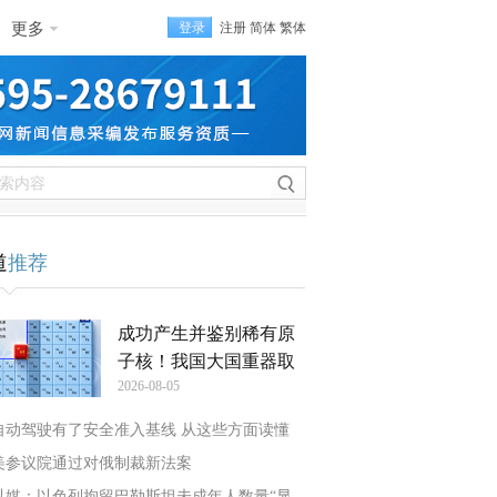
更多
登录
注册
简体
繁体
道
推荐
成功产生并鉴别稀有原
子核！我国大国重器取
2026-08-05
自动驾驶有了安全准入基线 从这些方面读懂
美参议院通过对俄制裁新法案
以媒：以色列拘留巴勒斯坦未成年人数量“显