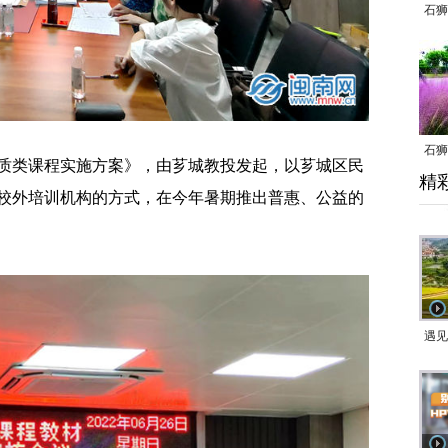
石狮
石狮
类课程实施方案》，由芗城教投发起，以芗城区民
精
乱子
校外培训机构的方式，在今年暑期推出普惠、公益的
。
遇见