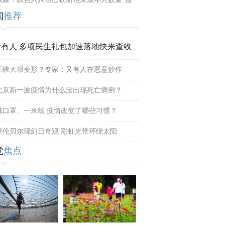
闻
推荐
所有人 多项民生礼包加速落地快来查收
三峡大坝变形？专家：又有人在恶意炒作
北京新一波疫情为什么没出现死亡病例？
戴口罩、一米线 疫情改变了哪些习惯？
呼伦贝尔现幻日奇观 彩虹光带环绕太阳
觉
焦点