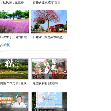
：秋风起，紫菜香
石狮峡谷旅游路“百日
草”争相斗艳
环湾生态公园内粉黛
石狮濠江路边异木棉盛开
彩
视频
草盛放
闽南 节气之美 | 立秋
月是故乡明 | 面线糊