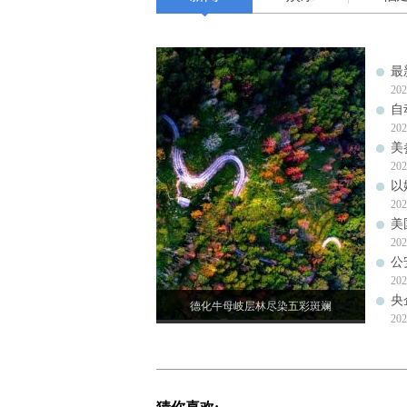
最
202
自
202
美
202
以
202
美
202
公
202
央
德化牛母岐层林尽染五彩斑斓
202