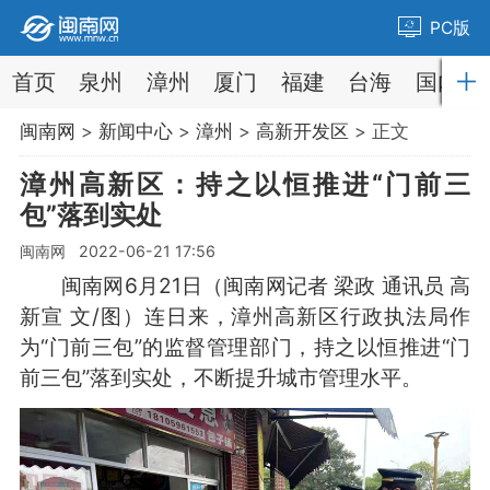
PC版
首页
泉州
漳州
厦门
福建
台海
国内
闽南网
>
新闻中心
>
漳州
>
高新开发区
> 正文
漳州高新区：持之以恒推进“门前三
包”落到实处
闽南网 2022-06-21 17:56
闽南网6月21日（闽南网记者 梁政 通讯员 高
新宣 文/图）连日来，漳州高新区行政执法局作
为“门前三包”的监督管理部门，持之以恒推进“门
前三包”落到实处，不断提升城市管理水平。