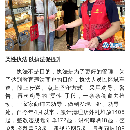
柔性执法 以执法促提升
执法不是目的，执法是为了更好的管理。为
了达到教育违法商户的目的，执法人员以区域车
巡、段上步巡、点上坚守方式，采用劝导、警
告、再次劝导的“柔性”手段，一条条街道去推
动、一家家商铺去劝导，做到发现一处、劝导一
处。自今年4月以来，累计清理店外乱堆放1405
起，整改违规遮阳伞172起，沿街晾晒18起，整
改乱搭乱盖33起，违规拉网5起，违规雨披108