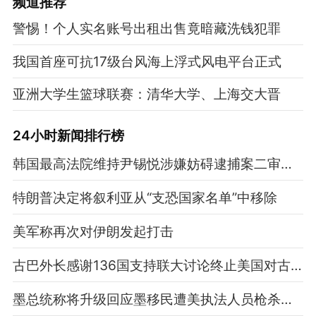
频道
推荐
警惕！个人实名账号出租出售竟暗藏洗钱犯罪
我国首座可抗17级台风海上浮式风电平台正式
亚洲大学生篮球联赛：清华大学、上海交大晋
24小时新闻排行榜
韩国最高法院维持尹锡悦涉嫌妨碍逮捕案二审判决
特朗普决定将叙利亚从“支恐国家名单”中移除
美军称再次对伊朗发起打击
古巴外长感谢136国支持联大讨论终止美国对古封锁
墨总统称将升级回应墨移民遭美执法人员枪杀事件