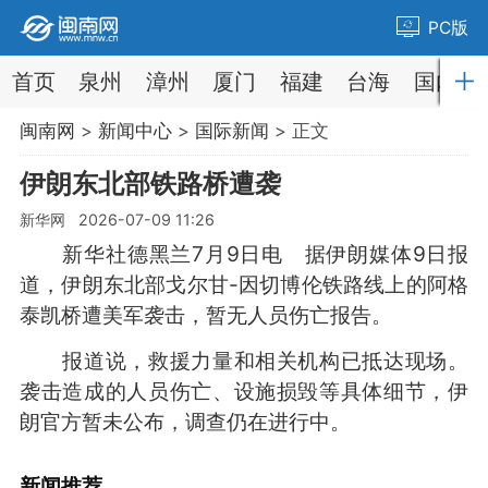
PC版
首页
泉州
漳州
厦门
福建
台海
国内
闽南网
>
新闻中心
>
国际新闻
> 正文
伊朗东北部铁路桥遭袭
新华网 2026-07-09 11:26
新华社德黑兰7月9日电 据伊朗媒体9日报
道，伊朗东北部戈尔甘-因切博伦铁路线上的阿格
泰凯桥遭美军袭击，暂无人员伤亡报告。
报道说，救援力量和相关机构已抵达现场。
袭击造成的人员伤亡、设施损毁等具体细节，伊
朗官方暂未公布，调查仍在进行中。
新闻推荐