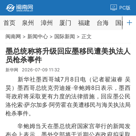
PC版
首页
泉州
漳州
厦门
福建
台海
国内
闽南网
>
新闻中心
>
国际新闻
> 正文
墨总统称将升级回应墨移民遭美执法人
员枪杀事件
新华网 2026-07-09 11:32
新华社墨西哥城7月8日电（记者翟淑睿 吴
昊）墨西哥总统克劳迪娅·辛鲍姆8日表示，墨西
哥政府将采取更有力度的法律措施，回应墨公民
洛伦索·萨尔加多·阿劳霍在美遭移民与海关执法局
枪杀事件。
辛鲍姆当天在墨总统府国家宫举行的新闻发
布会上表示，墨外交部将于近期公布政府拟采取