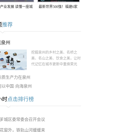
产业发展 读懂一座城
最新世界500强！福建6家
南生：42岁白手起
企业上榜
题
推荐
率先研发草本卫生巾
遗泉州
挖掘泉州的乡村之美、名桥之
美、名山之美、饮食之美，让时
代记忆在城市更新中重焕荣光
新质生产力在泉州
何以中国·向海泉州
小时
点击排行榜
芗城区委常委会召开会议
花窗外，铁轨山河缓缓来