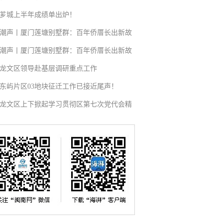
芗城上半年成绩单出炉！
潮声丨厦门莲塘别墅群：百年侨厝长出新故
潮声丨厦门莲塘别墅群：百年侨厝长出新故
龙文区领导赴基层调研重点工作
东屿片区03地块征迁工作已接近尾声！
龙文区上下掀起学习贯彻区第七次党代会精