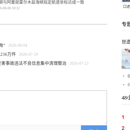
朗与阿曼就霍尔木兹海峡拟定航道坐标达成一致
口述
6-08-06 10:32
｜赖
专
家，
世
电”
2026-08-04
236万件
2026-07-29
灾害事故违法不良信息集中清理整治
2026-07-23
48