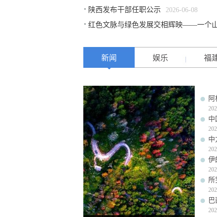
陕西发布干部任职公示
2026-06-08
红色文脉与绿色发展交相辉映——一个
新闻
娱乐
福
阿
202
中
202
中
202
伊
202
所
202
巴
202