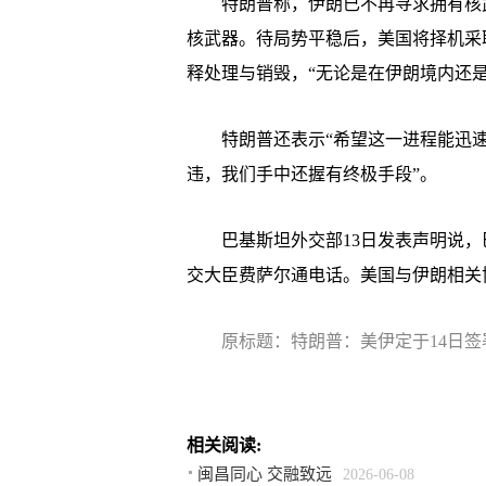
特朗普称，伊朗已不再寻求拥有核武
核武器。待局势平稳后，美国将择机采
释处理与销毁，“无论是在伊朗境内还是
特朗普还表示“希望这一进程能迅速、
违，我们手中还握有终极手段”。
巴基斯坦外交部13日发表声明说，
交大臣费萨尔通电话。美国与伊朗相关
原标题：特朗普：美伊定于14日签
相关阅读:
闽昌同心 交融致远
2026-06-08