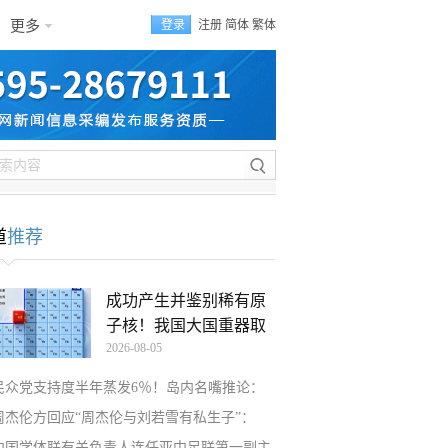
更多
登录
注册
简体
繁体
道
推荐
成功产生并鉴别稀有原
子核！我国大国重器取
2026-08-05
民众党支持度半年蒸发6％！岛内名嘴推论：
周杰伦方回应“周杰伦与刘若雪有私生子”：
中国学体联有关负责人连任亚中足联第一副主