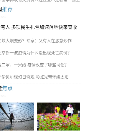
闻
推荐
所有人 多项民生礼包加速落地快来查收
三峡大坝变形？专家：又有人在恶意炒作
北京新一波疫情为什么没出现死亡病例？
戴口罩、一米线 疫情改变了哪些习惯？
呼伦贝尔现幻日奇观 彩虹光带环绕太阳
觉
焦点