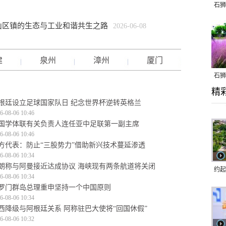
石狮
山区镇的生态与工业和谐共生之路
2026-06-08
建
泉州
漳州
厦门
石狮
精
乱子
根廷设立足球国家队日 纪念世界杯逆转英格兰
6-08-06 10:46
国学体联有关负责人连任亚中足联第一副主席
6-08-06 10:46
方代表：防止“三股势力”借助新兴技术蔓延渗透
6-08-06 10:34
朗称与阿曼接近达成协议 海峡现有两条航道将关闭
约起
6-08-06 10:34
跑道
罗门群岛总理重申坚持一个中国原则
6-08-06 10:34
西降级与阿根廷关系 阿称驻巴大使将“回国休假”
6-08-06 10:32