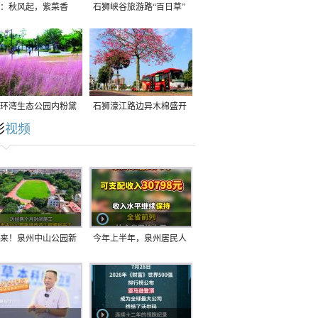
：秋风起，紫菜香
石狮峡谷旅游路“百日草”
争相斗艳
环湾生态公园内粉黛
石狮濠江路边异木棉盛开
彩
视频
草盛放
来！泉州中山公园新
今年上半年，泉州居民人
正式开放！
均可支配收入公布！