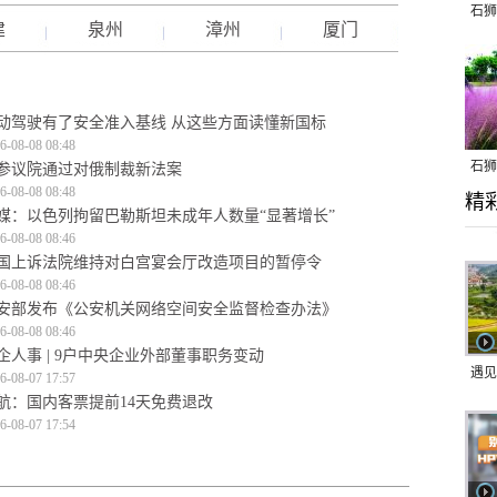
石狮
建
泉州
漳州
厦门
动驾驶有了安全准入基线 从这些方面读懂新国标
6-08-08 08:48
石狮
参议院通过对俄制裁新法案
6-08-08 08:48
精
乱子
媒：以色列拘留巴勒斯坦未成年人数量“显著增长”
6-08-08 08:46
国上诉法院维持对白宫宴会厅改造项目的暂停令
6-08-08 08:46
安部发布《公安机关网络空间安全监督检查办法》
6-08-08 08:46
企人事 | 9户中央企业外部董事职务变动
遇见
6-08-07 17:57
航：国内客票提前14天免费退改
6-08-07 17:54