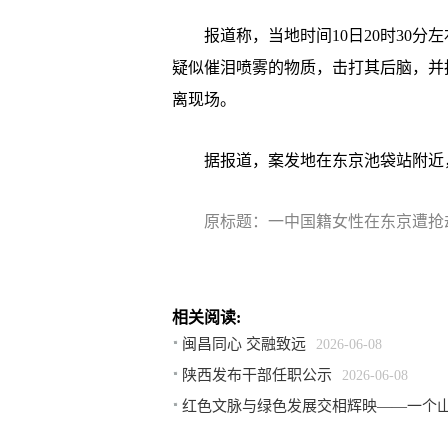
报道称，当地时间10日20时30分
疑似催泪喷雾的物质，击打其后脑，并
离现场。
据报道，案发地在东京池袋站附近，
原标题：一中国籍女性在东京遭抢
相关阅读:
闽昌同心 交融致远
2026-06-08
陕西发布干部任职公示
2026-06-08
红色文脉与绿色发展交相辉映——一个