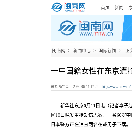
首页
新闻
闽南网
>
新闻中心
>
国际新闻
>
正
一中国籍女性在东京遭
来源:新华网
2026-06-11 17:24
http://www.mnw.cn/
新华社东京6月11日电（记者李子越
区10日晚发生抢劫伤人案，一名60岁
日本警方正在追查两名在逃男子下落。