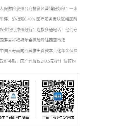
人保财险泉州台商投资区营销服务部：一束
午评：沪指涨0.49% 医疗服务板块涨幅居前
兴业银行漳州分行：连拨多通电话！他们守
国寿吉祥福禄年金保险登陆西藏市场
中国人寿面向西藏推出首款本土化年金保险
政府补贴！国产九价仅249.5元/针！快预约