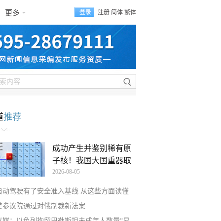
更多
登录
注册
简体
繁体
道
推荐
成功产生并鉴别稀有原
子核！我国大国重器取
2026-08-05
自动驾驶有了安全准入基线 从这些方面读懂
美参议院通过对俄制裁新法案
以媒：以色列拘留巴勒斯坦未成年人数量“显