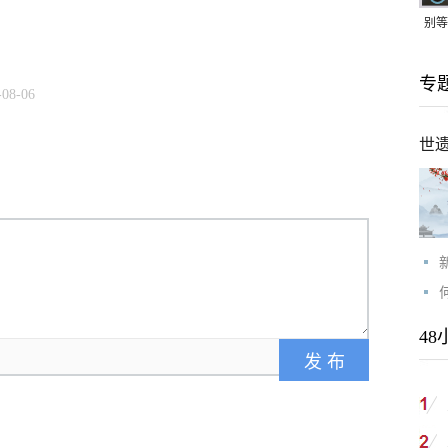
别等
24
专
紧打
-08-06
世
48