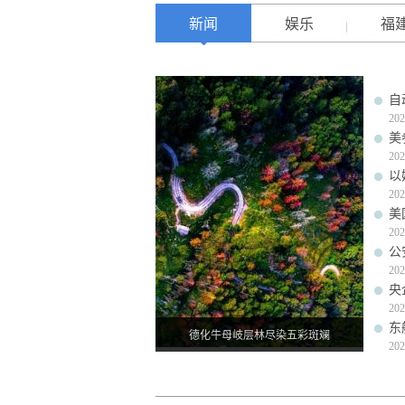
新闻
娱乐
福
自
202
美
202
以
202
美
202
公
202
央
202
东
德化牛母岐层林尽染五彩斑斓
202