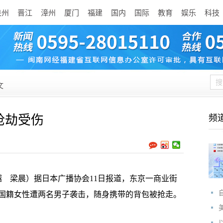
泉州
晋江
漳州
厦门
福建
国内
国际
教育
娱乐
科技
文
抢劫受伤
频
 梁晨）据日本广播协会11日报道，东京一商业街
中国籍女性遭两名男子袭击，随身携带的背包被抢走。