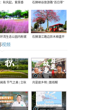
：秋风起，紫菜香
石狮峡谷旅游路“百日草”
争相斗艳
环湾生态公园内粉黛
石狮濠江路边异木棉盛开
彩
视频
草盛放
闽南 节气之美 | 立秋
月是故乡明 | 面线糊