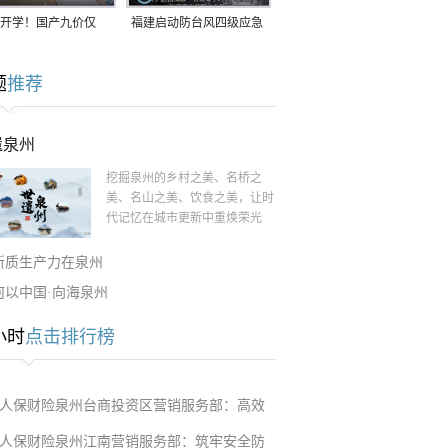
开学！国产九价仅
福建启动防台风四级应急
9.5元/针，HPV疫苗抓
响应！台风“白海豚”将于
题
推荐
9日在长江口至福建北部
一带沿海登陆
遗泉州
挖掘泉州的乡村之美、名桥之
美、名山之美、饮食之美，让时
代记忆在城市更新中重焕荣光
新质生产力在泉州
何以中国·向海泉州
小时
点击排行榜
人保财险泉州台商投资区营销服务部：高效
人保财险泉州江南营销服务部：筑牢安全防