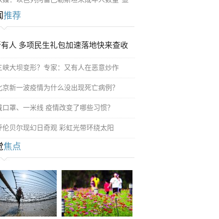
闻
推荐
所有人 多项民生礼包加速落地快来查收
三峡大坝变形？专家：又有人在恶意炒作
北京新一波疫情为什么没出现死亡病例？
戴口罩、一米线 疫情改变了哪些习惯？
呼伦贝尔现幻日奇观 彩虹光带环绕太阳
觉
焦点