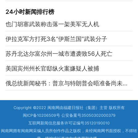
24小时新闻排行榜
也门胡塞武装称击落一架美军无人机
伊拉克军方打死3名“伊斯兰国”武装分子
苏丹北达尔富尔州一城市遭袭致56人死亡
美国宾州州长官邸纵火案嫌疑人被捕
俄总统新闻秘书：普京与特朗普会晤准备尚未就绪
Copyright ©2022 闽南网由福建日报社（集团）主管 版权所有
闽ICP备10206509号 公安备案号35050302000379
互联网新闻信息服务许可证编号35120190010
闽南网拥有闽南网采编人员所创作作品之版权，未经闽南网书面授权，不得转