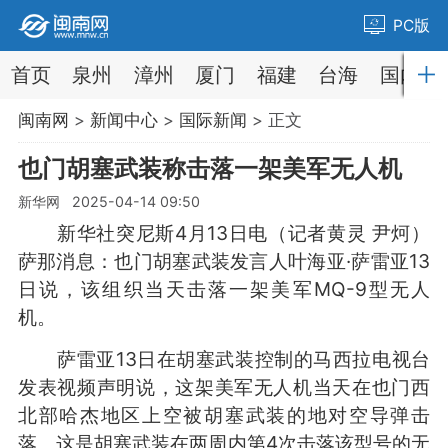
PC版
首页
泉州
漳州
厦门
福建
台海
国内
闽南网
>
新闻中心
>
国际新闻
> 正文
也门胡塞武装称击落一架美军无人机
新华网 2025-04-14 09:50
新华社突尼斯4月13日电（记者黄灵 尹炣）
萨那消息：也门胡塞武装发言人叶海亚·萨雷亚13
日说，该组织当天击落一架美军MQ-9型无人
机。
萨雷亚13日在胡塞武装控制的马西拉电视台
发表视频声明说，这架美军无人机当天在也门西
北部哈杰地区上空被胡塞武装的地对空导弹击
落。这是胡塞武装在两周内第4次击落该型号的无