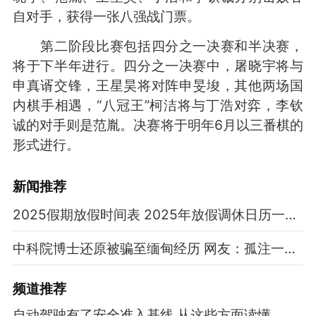
自对手，获得一张八强战门票。
第二阶段比赛包括四分之一决赛和半决赛，
将于下半年进行。四分之一决赛中，屠晓宇将与
申真谞交锋，王星昊将对阵申旻埈，其他两场国
内棋手相遇，“八冠王”柯洁将与丁浩对弈，李钦
诚的对手则是范胤。决赛将于明年6月以三番棋的
形式进行。
新闻推荐
2025假期放假时间表 2025年放假调休日历一览表
中科院博士还原被骗至缅甸经历 网友：孤注一掷现实版
频道
推荐
自动驾驶有了安全准入基线 从这些方面读懂