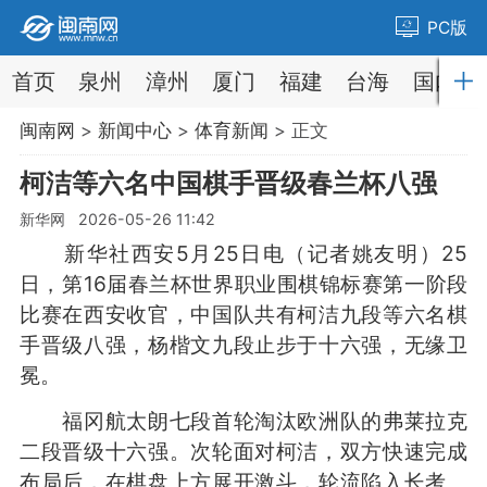
PC版
首页
泉州
漳州
厦门
福建
台海
国内
闽南网
>
新闻中心
>
体育新闻
> 正文
柯洁等六名中国棋手晋级春兰杯八强
新华网 2026-05-26 11:42
新华社西安5月25日电（记者姚友明）25
日，第16届春兰杯世界职业围棋锦标赛第一阶段
比赛在西安收官，中国队共有柯洁九段等六名棋
手晋级八强，杨楷文九段止步于十六强，无缘卫
冕。
福冈航太朗七段首轮淘汰欧洲队的弗莱拉克
二段晋级十六强。次轮面对柯洁，双方快速完成
布局后，在棋盘上方展开激斗，轮流陷入长考。