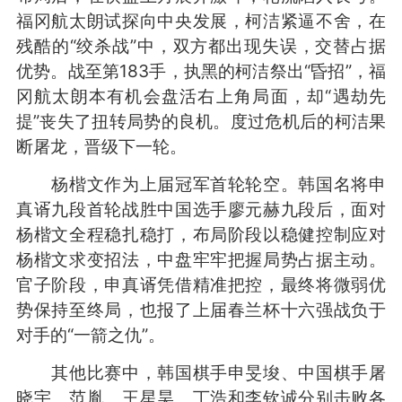
福冈航太朗试探向中央发展，柯洁紧逼不舍，在
残酷的“绞杀战”中，双方都出现失误，交替占据
优势。战至第183手，执黑的柯洁祭出“昏招”，福
冈航太朗本有机会盘活右上角局面，却“遇劫先
提”丧失了扭转局势的良机。度过危机后的柯洁果
断屠龙，晋级下一轮。
杨楷文作为上届冠军首轮轮空。韩国名将申
真谞九段首轮战胜中国选手廖元赫九段后，面对
杨楷文全程稳扎稳打，布局阶段以稳健控制应对
杨楷文求变招法，中盘牢牢把握局势占据主动。
官子阶段，申真谞凭借精准把控，最终将微弱优
势保持至终局，也报了上届春兰杯十六强战负于
对手的“一箭之仇”。
其他比赛中，韩国棋手申旻埈、中国棋手屠
晓宇、范胤、王星昊、丁浩和李钦诚分别击败各