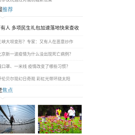
闻
推荐
所有人 多项民生礼包加速落地快来查收
三峡大坝变形？专家：又有人在恶意炒作
北京新一波疫情为什么没出现死亡病例？
戴口罩、一米线 疫情改变了哪些习惯？
呼伦贝尔现幻日奇观 彩虹光带环绕太阳
觉
焦点