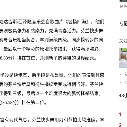
别等
24
达吉斯/西泽隆音乐选自歌曲片《名扬四海》，他们
专
紧打
表演极具张力和感染力，充满青春活力。芬兰快步舞
奏与音乐相当契合，拿到满级四级。同步捻转步的同
关
，最后以一个精彩的原地托举结束，获得满场喝彩，
容分38.83分）排在首位，并刷新了韵律舞的世界纪录。
半段是快步舞，后半段是布鲁斯，他们的表演颇具感
后的芬兰快步舞和衍生接续步完成得相当好，芬兰快
伴得到三级，最后以一个难度很大的弧线托举结束。
48
容分36.58分）排在第二位。
富有现代气息，芬兰快步舞用刃和节拍比较准确，拿