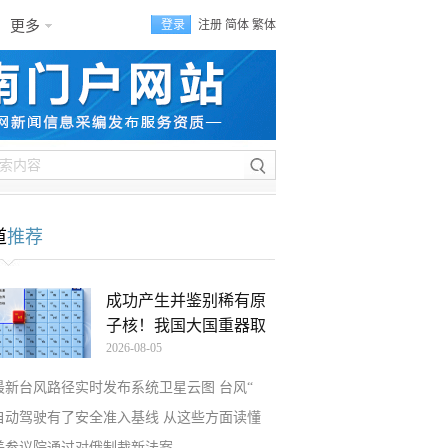
更多
登录
注册
简体
繁体
道
推荐
成功产生并鉴别稀有原
子核！我国大国重器取
2026-08-05
最新台风路径实时发布系统卫星云图 台风“
自动驾驶有了安全准入基线 从这些方面读懂
美参议院通过对俄制裁新法案