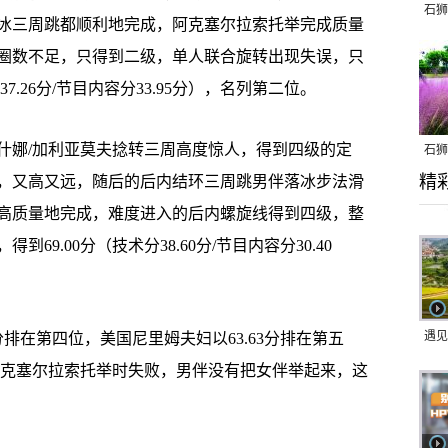
石狮
冰三周跳都顺利地完成，阿克塞尔拉索托举完成质量
圈数不足，只得到二级，单人联合旋转出现失误，只
7.26分/节目内容分33.95分），名列第二位。
娜/加利亚莫夫捻转三周高度惊人，得到四级的定
石狮
精
，又高又远，随后的后内结环三周跳男伴落冰步法滑
乱子
高质量地完成，难度进入的后内螺旋线得到四级，整
9.00分（技术分38.60分/节目内容分30.40
遇见
排在第四位，美国尼里姆夫妇以63.63分排在第五
阿克塞尔拉索托举时失败，男伴没有把女伴举起来，这
。