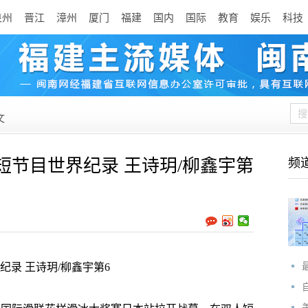
泉州
晋江
漳州
厦门
福建
国内
国际
教育
娱乐
科技
文
短节目世界纪录 王诗玥/柳鑫宇第
频
录 王诗玥/柳鑫宇第6