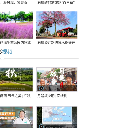
：秋风起，紫菜香
石狮峡谷旅游路“百日草”
争相斗艳
环湾生态公园内粉黛
石狮濠江路边异木棉盛开
彩
视频
草盛放
闽南 节气之美 | 立秋
月是故乡明 | 面线糊