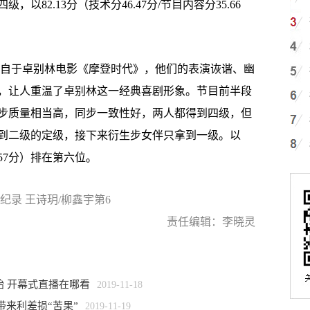
82.13分（技术分46.47分/节目内容分35.66
自于卓别林电影《摩登时代》，他们的表演诙谐、幽
，让人重温了卓别林这一经典喜剧形象。节目前半段
步质量相当高，同步一致性好，两人都得到四级，但
到二级的定级，接下来衍生步女伴只拿到一级。以
2.57分）排在第六位。
纪录 王诗玥/柳鑫宇第6
责任编辑：李晓灵
始 开幕式直播在哪看
2019-11-18
带来利差损“苦果”
2019-11-19