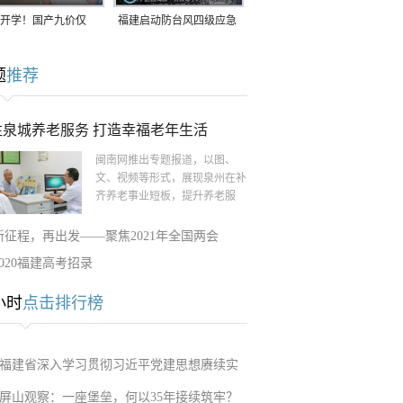
开学！国产九价仅
福建启动防台风四级应急
9.5元/针，HPV疫苗抓
响应！台风“白海豚”将于
题
推荐
9日在长江口至福建北部
一带沿海登陆
注泉城养老服务 打造幸福老年生活
闽南网推出专题报道，以图、
文、视频等形式，展现泉州在补
齐养老事业短板，提升养老服
新征程，再出发——聚焦2021年全国两会
2020福建高考招录
小时
点击排行榜
福建省深入学习贯彻习近平党建思想赓续实
屏山观察：一座堡垒，何以35年接续筑牢？