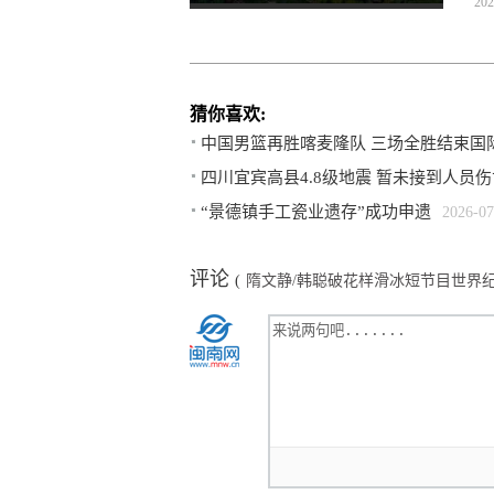
202
猜你喜欢:
中国男篮再胜喀麦隆队 三场全胜结束国
四川宜宾高县4.8级地震 暂未接到人员
“景德镇手工瓷业遗存”成功申遗
2026-07
评论
(
隋文静/韩聪破花样滑冰短节目世界纪