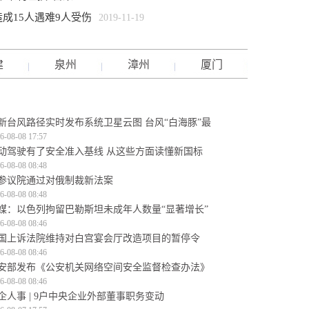
成15人遇难9人受伤
2019-11-19
建
泉州
漳州
厦门
新台风路径实时发布系统卫星云图 台风“白海豚”最
6-08-08 17:57
动驾驶有了安全准入基线 从这些方面读懂新国标
6-08-08 08:48
参议院通过对俄制裁新法案
6-08-08 08:48
媒：以色列拘留巴勒斯坦未成年人数量“显著增长”
6-08-08 08:46
国上诉法院维持对白宫宴会厅改造项目的暂停令
6-08-08 08:46
安部发布《公安机关网络空间安全监督检查办法》
6-08-08 08:46
企人事 | 9户中央企业外部董事职务变动