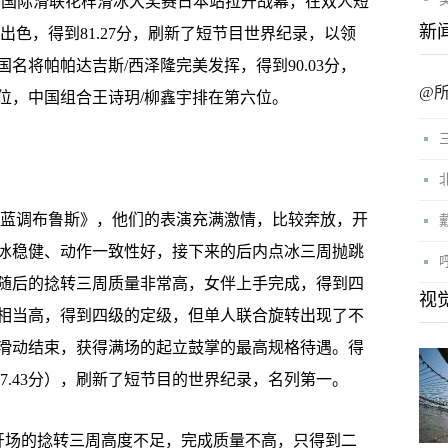
0赛季国际滑联花样滑冰大奖赛日本站拉开战幕，在双人短
新
出色，得到81.27分，刷新了短节目世界纪录，以领
名将帕帕达吉斯/西泽隆完美发挥，得到90.03分，
@
位，中国组合王诗玥/柳鑫宇排在第六位。
蓝调布鲁斯》，他们的表演充满激情，比较奔放，开
冰稳健、动作一致性好，接下来的后内点冰三周抛跳
随后的捻转三周质量非常高，女伴上手完成，得到四
视
相当高，得到四级的定级，但单人联合旋转出现了不
滑动结束，获得满场的起立鼓掌的最高规格待遇。得
容分37.43分），刷新了短节目的世界纪录，名列第一。
场的捻转三周高度不足，完成质量不高，只得到二