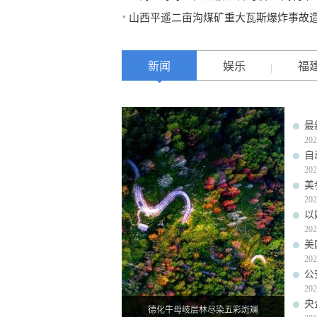
山西平遥二亩沟煤矿重大瓦斯爆炸事故造
新闻
娱乐
福
最
202
自
202
美
202
以
202
美
202
公
202
央
德化牛母岐层林尽染五彩斑斓