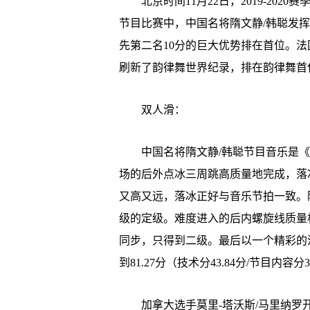
北京时间11月22日，2019-202
节目比赛中，中国名将隋文静/韩聪发挥
先第二名10分的巨大优势排在首位。法国
刷新了韵律舞世界纪录，排在韵律舞首
双人滑：
中国名将隋文静/韩聪节目音乐是《
场的后外点冰三周跳高质量地完成，落
又高又远，落冰正好与音乐节拍一致。
级的定级。难度进入的后内螺旋线质量
同步，只得到二级。最后以一个精彩的
到81.27分（技术分43.84分/节目内
加拿大选手莫里-塔沃斯/马里纳罗开