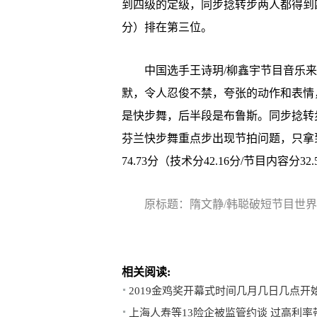
到四级的定级，同步捻转步两人都得到四级，以
分）排在第三位。
中国选手王诗玥/柳鑫宇节目音乐来
默，令人忍俊不禁，夸张的动作和表情
是快步舞，后半段是布鲁斯。同步捻转
芬兰快步舞重点步出现节拍问题，只拿
74.73分（技术分42.16分/节目内容分3
原标题：隋文静/韩聪破短节目世界
相关阅读:
2019金鸡奖开幕式时间几月几日几点开
上海人寿等13险企被监管约谈 过高利率