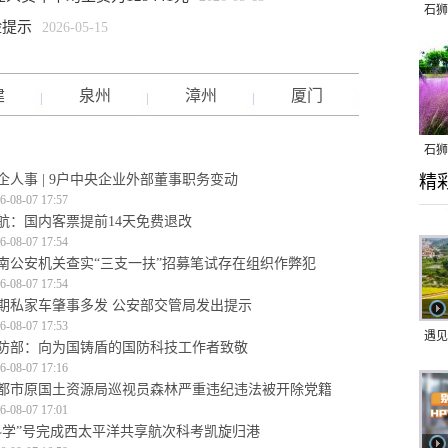
石狮
险提示
2026-05-15
建
泉州
漳州
厦门
石狮
企人事 | 9户中央企业外部董事职务变动
精
乱子
6-08-07 17:57
航：国内客票提前14天免费退改
6-08-07 17:54
南公安机关查实“三支一扶”招募笔试存在组织作弊犯
6-08-07 17:54
期私家车肇事多发 公安部交管局发出提示
6-08-07 17:53
遇见
防部：向为国铸盾的国防科技工作者致敬
6-08-07 17:16
都市原国土资源局巡视员森林严重违纪违法被开除党籍
6-08-07 17:01
科学”号完成西太平洋共享航次科考凯旋归港