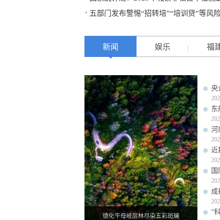
五部门发布警惕“招转培”“培训贷”等风
新闻
娱乐
福
央
202
东
202
河
202
近
202
国
202
成
202
“
德化牛母岐层林尽染五彩斑斓