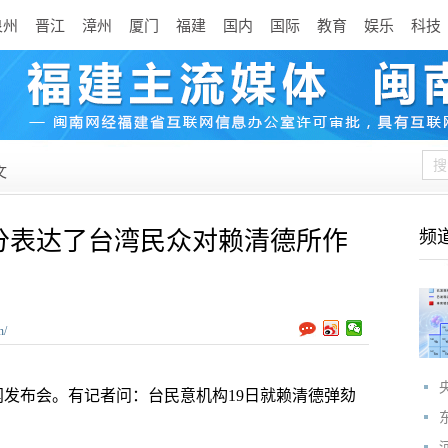
泉州
晋江
漳州
厦门
福建
国内
国际
教育
娱乐
科技
文
分表达了台湾民众对赖清德所作
频
n/
发布会。有记者问：台民意机构19日就赖清德弹劾