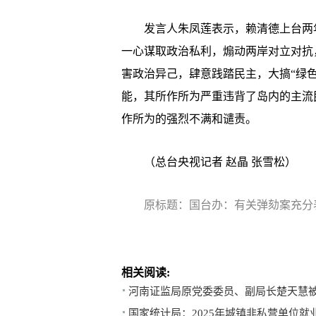
发言人朱凤莲表示，赖清德上台两年
一心谋取政治私利，煽动两岸对立对抗
害政治异己，肆意践踏民主，大搞“绿色
能，其所作所为严重违背了岛内的主流
作所为的强烈不满和谴责。
（总台央视记者 赵晶 张雪松）
原标题：国台办：有关弹劾案充分
相关阅读:
河南证监局原党委委员、副局长楚天慧
国家统计局：2025年城镇非私营单位就业