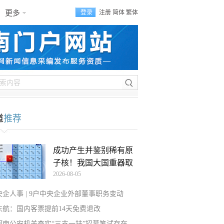
更多
登录
注册
简体
繁体
道
推荐
成功产生并鉴别稀有原
子核！我国大国重器取
2026-08-05
央企人事 | 9户中央企业外部董事职务变动
东航：国内客票提前14天免费退改
河南公安机关查实“三支一扶”招募笔试存在