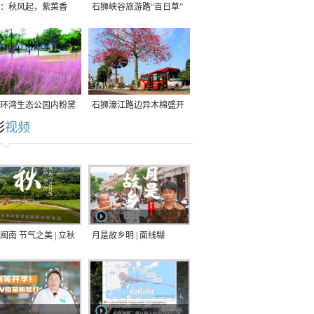
：秋风起，紫菜香
石狮峡谷旅游路“百日草”
争相斗艳
环湾生态公园内粉黛
石狮濠江路边异木棉盛开
彩
视频
草盛放
闽南 节气之美 | 立秋
月是故乡明 | 面线糊