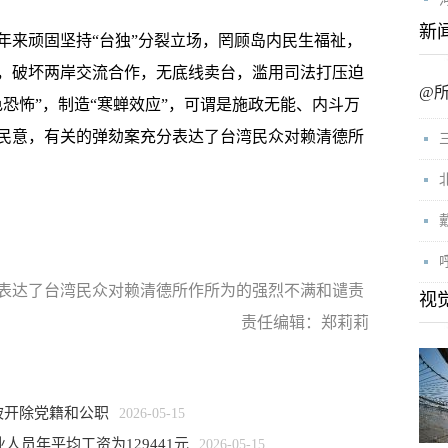
新
来顽固坚持“台独”分裂立场，罔顾岛内民生福祉，
，破坏两岸交流合作，无底线卖台，滥用司法打压迫
@
恐怖”，制造“寒蝉效应”，可谓是施政无能、内斗万
民意，有关的弹劾案充分表达了台湾民众对赖清德所
表达了台湾民众对赖清德所作所为的强烈不满和谴责
视
责任编辑：郑莉莉
被开除党籍和公职
2026-05-15
人员年平均工资为129441元
2026-05-15