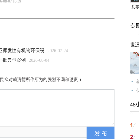
6-08-07 16:59
别等
24
专
紧打
世
征挥发性有机物环保税
2026-07-24
一批典型案例
2026-08-04
民众对赖清德所作所为的强烈不满和谴责
)
48