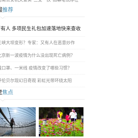
闻
推荐
所有人 多项民生礼包加速落地快来查收
三峡大坝变形？专家：又有人在恶意炒作
北京新一波疫情为什么没出现死亡病例？
戴口罩、一米线 疫情改变了哪些习惯？
呼伦贝尔现幻日奇观 彩虹光带环绕太阳
觉
焦点