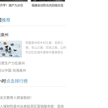
开学！国产九价仅
福建启动防台风四级应急
9.5元/针，HPV疫苗抓
响应！台风“白海豚”将于
题
推荐
9日在长江口至福建北部
一带沿海登陆
遗泉州
挖掘泉州的乡村之美、名桥之
美、名山之美、饮食之美，让时
代记忆在城市更新中重焕荣光
新质生产力在泉州
何以中国·向海泉州
小时
点击排行榜
龙文教育人跨省取经！
人保财险泉州台商投资区营销服务部：高效