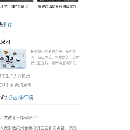
开学！国产九价仅
福建启动防台风四级应急
9.5元/针，HPV疫苗抓
响应！台风“白海豚”将于
题
推荐
9日在长江口至福建北部
一带沿海登陆
遗泉州
挖掘泉州的乡村之美、名桥之
美、名山之美、饮食之美，让时
代记忆在城市更新中重焕荣光
新质生产力在泉州
何以中国·向海泉州
小时
点击排行榜
龙文教育人跨省取经！
人保财险泉州台商投资区营销服务部：高效