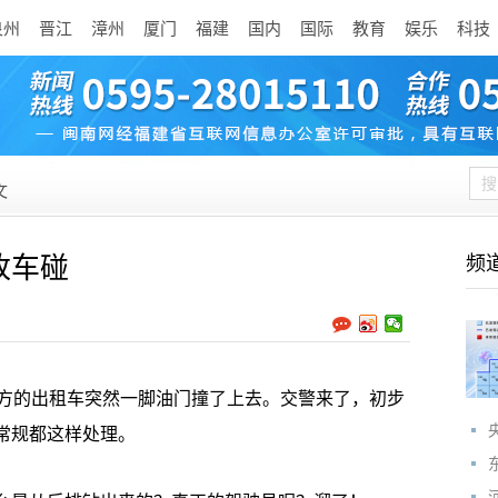
泉州
晋江
漳州
厦门
福建
国内
国际
教育
娱乐
科技
文
改车碰
频
的出租车突然一脚油门撞了上去。交警来了，初步
常规都这样处理。