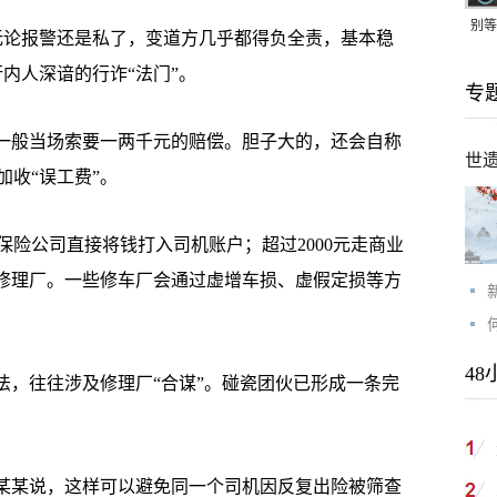
别等
论报警还是私了，变道方几乎都得负全责，基本稳
24
内人深谙的行诈“法门”。
专
紧打
一般当场索要一两千元的赔偿。胆子大的，还会自称
世
加收“误工费”。
险公司直接将钱打入司机账户；超过2000元走商业
的修理厂。一些修车厂会通过虚增车损、虚假定损等方
48
，往往涉及修理厂“合谋”。碰瓷团伙已形成一条完
某某说，这样可以避免同一个司机因反复出险被筛查