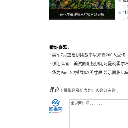
成
202
“
德化牛母岐层林尽染五彩斑斓
202
猜你喜欢:
美军7月重启伊朗战事以来逾200人受伤
伊朗高官：美试图阻挠伊朗阿曼就霍尔
华为Pura X2搭载6.3英寸屏 显示面积比肩iPh
评论
(
警惕碰瓷新套路：肉碰改车碰
)