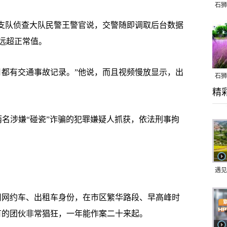
石狮
支队侦查大队民警王警官说，交警随即调取后台数据
远超正常值。
都有交通事故记录。”他说，而且视频慢放显示，出
石狮
精
乱子
名涉嫌“碰瓷”诈骗的犯罪嫌疑人抓获，依法刑事拘
遇见
网约车、出租车身份，在市区繁华路段、早高峰时
有的团伙非常猖狂，一年能作案二十来起。