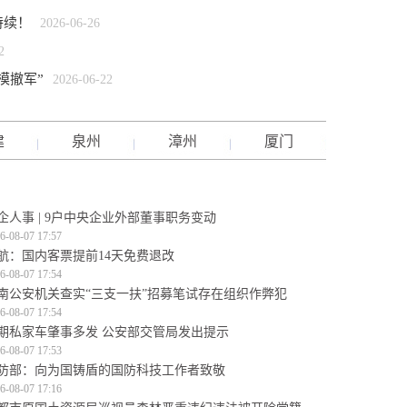
持续！
2026-06-26
2
模撤军”
2026-06-22
建
泉州
漳州
厦门
企人事 | 9户中央企业外部董事职务变动
6-08-07 17:57
航：国内客票提前14天免费退改
6-08-07 17:54
南公安机关查实“三支一扶”招募笔试存在组织作弊犯
6-08-07 17:54
期私家车肇事多发 公安部交管局发出提示
6-08-07 17:53
防部：向为国铸盾的国防科技工作者致敬
6-08-07 17:16