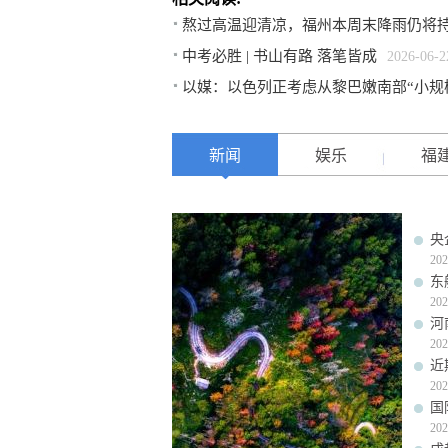
熬过高温迎清凉，福州本周末降雨仍将
中考必胜 | 书山有路 落笔皆成
2026-06-2
以媒：以色列正考虑从黎巴嫩南部“小规
新闻
娱乐
福
央
202
东
202
河
202
近
202
国
202