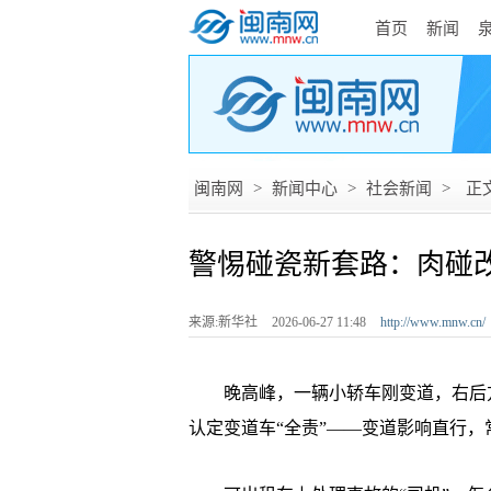
首页
新闻
闽南网
>
新闻中心
>
社会新闻
>
正
警惕碰瓷新套路：肉碰
来源:新华社
2026-06-27 11:48
http://www.mnw.cn/
晚高峰，一辆小轿车刚变道，右后方
认定变道车“全责”——变道影响直行，