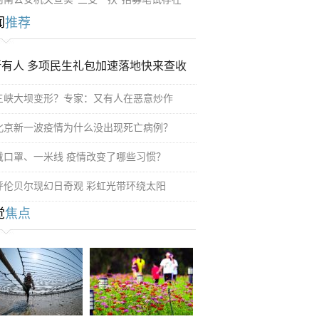
闻
推荐
所有人 多项民生礼包加速落地快来查收
三峡大坝变形？专家：又有人在恶意炒作
北京新一波疫情为什么没出现死亡病例？
戴口罩、一米线 疫情改变了哪些习惯？
呼伦贝尔现幻日奇观 彩虹光带环绕太阳
觉
焦点