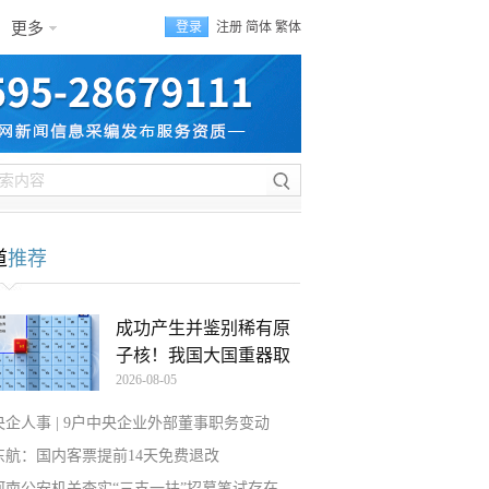
更多
登录
注册
简体
繁体
道
推荐
成功产生并鉴别稀有原
子核！我国大国重器取
2026-08-05
央企人事 | 9户中央企业外部董事职务变动
东航：国内客票提前14天免费退改
河南公安机关查实“三支一扶”招募笔试存在