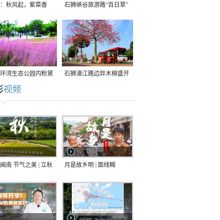
：秋风起，紫菜香
石狮峡谷旅游路“百日草”
争相斗艳
环湾生态公园内粉黛
石狮濠江路边异木棉盛开
彩
视频
草盛放
闽南 节气之美 | 立秋
月是故乡明 | 面线糊