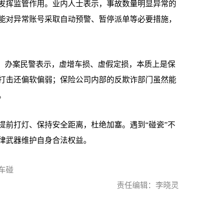
挥监管作用。业内人士表示，事故数量明显异常的
能对异常账号采取自动预警、暂停派单等必要措施，
。办案民警表示，虚增车损、虚假定损，本质上是保
打击还偏软偏弱；保险公司内部的反欺诈部门虽然能
。
前打灯、保持安全距离，杜绝加塞。遇到“碰瓷”不
律武器维护自身合法权益。
车碰
责任编辑：李晓灵