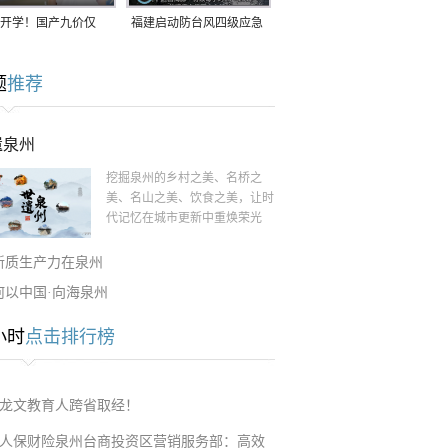
开学！国产九价仅
福建启动防台风四级应急
9.5元/针，HPV疫苗抓
响应！台风“白海豚”将于
题
推荐
9日在长江口至福建北部
一带沿海登陆
遗泉州
挖掘泉州的乡村之美、名桥之
美、名山之美、饮食之美，让时
代记忆在城市更新中重焕荣光
新质生产力在泉州
何以中国·向海泉州
小时
点击排行榜
龙文教育人跨省取经！
人保财险泉州台商投资区营销服务部：高效