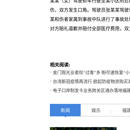
某某（女）驾驶轿车行驶至某小区附近
伤，双方发生口角。驾驶员张某某驾驶
某和伤者家属到事故中队进行了事故处
对方赔礼道歉并赔付全部医疗费用，双
相关阅读:
金门观光业者叹“过客”多 盼尽速恢复“
台湾新冠疫情再流行 掀起防疫物资购买
电子口岸制发卡业务跨关区通办落地福
新闻
娱乐
福