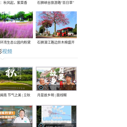
：秋风起，紫菜香
石狮峡谷旅游路“百日草”
争相斗艳
环湾生态公园内粉黛
石狮濠江路边异木棉盛开
彩
视频
草盛放
闽南 节气之美 | 立秋
月是故乡明 | 面线糊