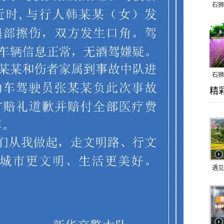
石狮
石狮
精
乱子
遇见