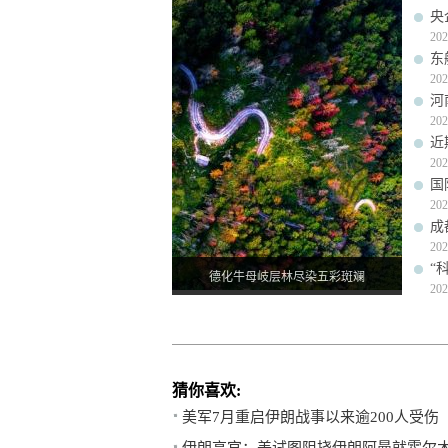
央
202
东
202
河
202
近
202
国
202
成
202
“
德化牛母岐层林尽染五彩斑斓
202
猜你喜欢:
美军7月重启伊朗战事以来逾200人受伤