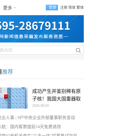
更多
登录
注册
简体
繁体
道
推荐
成功产生并鉴别稀有原
子核！我国大国重器取
2026-08-05
央企人事 | 9户中央企业外部董事职务变动
东航：国内客票提前14天免费退改
河南公安机关查实“三支一扶”招募笔试存在