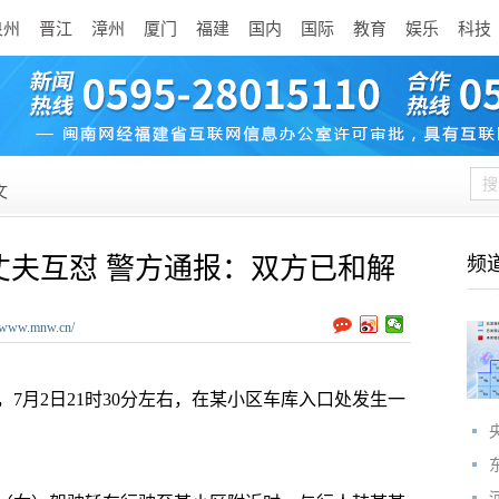
泉州
晋江
漳州
厦门
福建
国内
国际
教育
娱乐
科技
文
丈夫互怼 警方通报：双方已和解
频
//www.mnw.cn/
月2日21时30分左右，在某小区车库入口处发生一