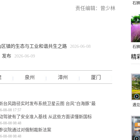
石狮
责任编辑：曾少林
山区镇的生态与工业和谐共生之路
2026-06-08
石狮
》发布
2026-06-09
精
乱子
建
泉州
漳州
厦门
新台风路径实时发布系统卫星云图 台风“白海豚”最
遇见
6-08-08 17:57
动驾驶有了安全准入基线 从这些方面读懂新国标
6-08-08 08:48
参议院通过对俄制裁新法案
6-08-08 08:48