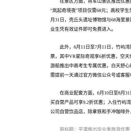
在景区方面，将军山景区推出优惠措
“岚起奇境夜”项目仅需68元；高校学生
月31日，壳丘头遗址博物馆与68海里
业生凭有效证件即可免费进入。
此外，6月11日至7月11日，竹屿
票，其中VR星际奇观享6折优惠，空天体
游船推出中高考生专属优惠，白天舒心航
需提前一天通过官方微信公众号或客服
在商业配套方面，6月10日至8月31
买自营产品可享9.2折优惠；入住竹屿
公司自营饮品店，除拿铁和手冲咖啡外，
原标题：平潭推出毕业季旅游优惠