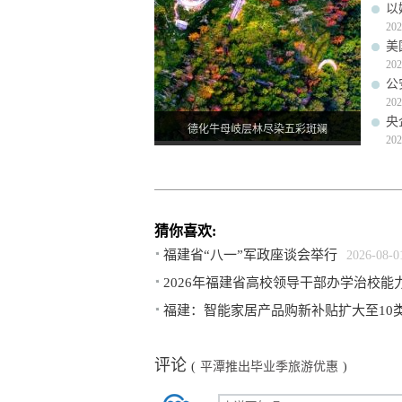
以
202
美
202
公
202
央
德化牛母岐层林尽染五彩斑斓
202
猜你喜欢:
福建省“八一”军政座谈会举行
2026-08-0
2026年福建省高校领导干部办学治校能
福建：智能家居产品购新补贴扩大至10
评论
(
平潭推出毕业季旅游优惠
)