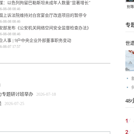
媒：以色列拘留巴勒斯坦未成年人数量“显著增长”
别等
6-08-08 08:46
国上诉法院维持对白宫宴会厅改造项目的暂停令
24
6-08-08 08:46
专
紧打
安部发布《公安机关网络空间安全监督检查办法》
6-08-08 08:46
企人事 | 9户中央企业外部董事职务变动
世
6-08-07 17:57
1
力专题研讨班举办
2026-07-18
48
类
2026-07-25