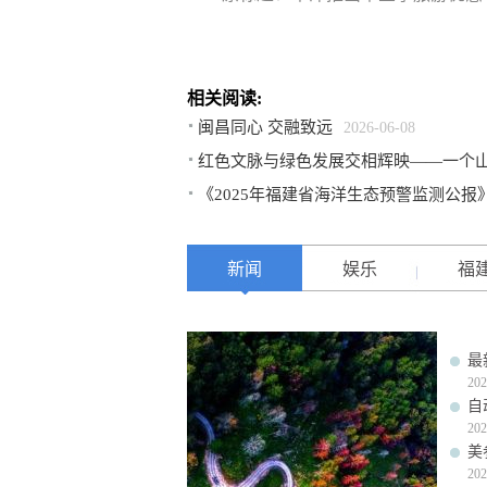
相关阅读:
闽昌同心 交融致远
2026-06-08
红色文脉与绿色发展交相辉映——一个
《2025年福建省海洋生态预警监测公报
新闻
娱乐
福
最
202
自
202
美
202