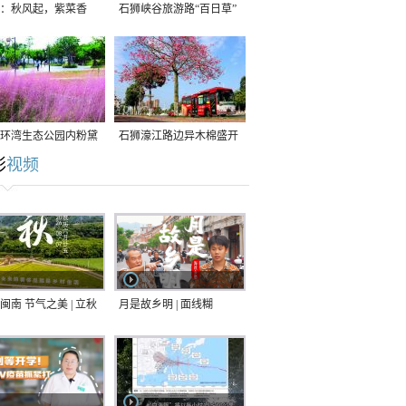
：秋风起，紫菜香
石狮峡谷旅游路“百日草”
争相斗艳
环湾生态公园内粉黛
石狮濠江路边异木棉盛开
彩
视频
草盛放
闽南 节气之美 | 立秋
月是故乡明 | 面线糊