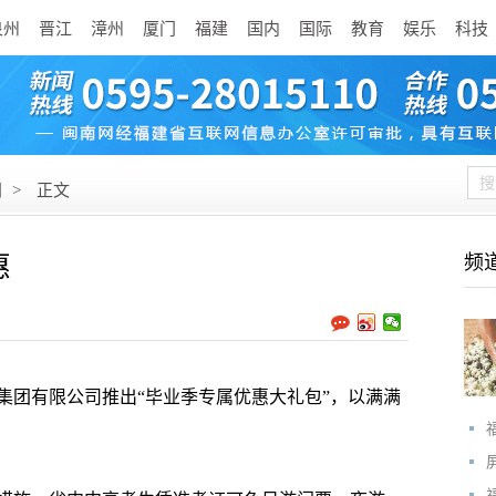
泉州
晋江
漳州
厦门
福建
国内
国际
教育
娱乐
科技
闻
>
正文
惠
频
团有限公司推出“毕业季专属优惠大礼包”，以满满