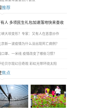
闻
推荐
所有人 多项民生礼包加速落地快来查收
三峡大坝变形？专家：又有人在恶意炒作
北京新一波疫情为什么没出现死亡病例？
戴口罩、一米线 疫情改变了哪些习惯？
呼伦贝尔现幻日奇观 彩虹光带环绕太阳
觉
焦点