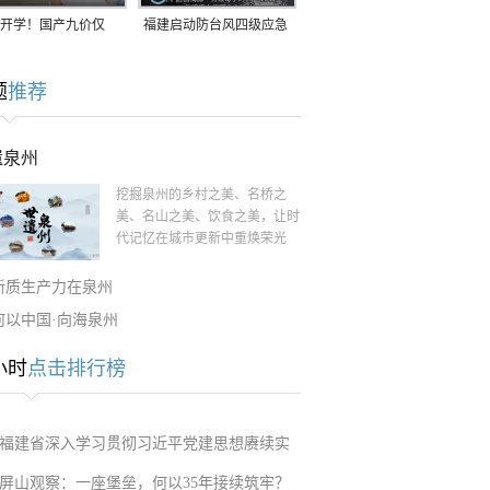
开学！国产九价仅
福建启动防台风四级应急
9.5元/针，HPV疫苗抓
响应！台风“白海豚”将于
题
推荐
9日在长江口至福建北部
一带沿海登陆
遗泉州
挖掘泉州的乡村之美、名桥之
美、名山之美、饮食之美，让时
代记忆在城市更新中重焕荣光
新质生产力在泉州
何以中国·向海泉州
小时
点击排行榜
福建省深入学习贯彻习近平党建思想赓续实
屏山观察：一座堡垒，何以35年接续筑牢？