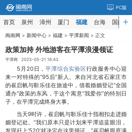
PC版
首页
泉州
漳州
厦门
福建
台海
国内
闽南网
>
新闻中心
>
福建
>
平潭新闻
> 正文
政策加持 外地游客在平潭浪漫领证
平潭网 2025-05-21 16:43
5月20日，
平潭综合实验区
行政服务中心迎
来一对特殊的“95后”新人。来自河北省石家庄市
的崔启帆与靳乐佳在旅途中，借着婚姻登记“全国
通办”政策的东风，于这个寓意“我爱你”的特别日
子，在平潭完成终身大事。
当天9时许，崔启帆与靳乐佳十指相扣走进婚
姻登记处。“我们原本只是计划来平潭追蓝眼泪，
发现赶上‘520’就决定在这里领证。”崔启帆眼底满