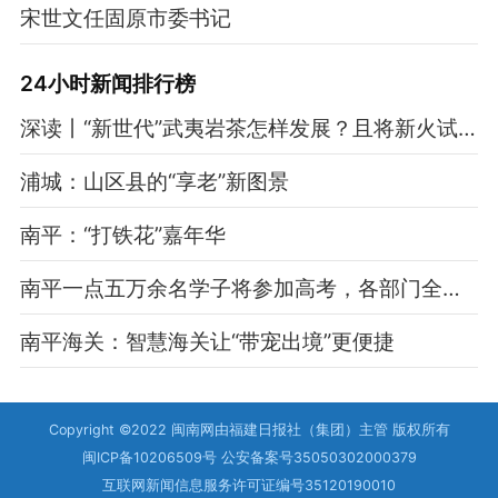
宋世文任固原市委书记
24小时新闻排行榜
深读丨“新世代”武夷岩茶怎样发展？且将新火试新茶
浦城：山区县的“享老”新图景
南平：“打铁花”嘉年华
南平一点五万余名学子将参加高考，各部门全面做好护考工作
南平海关：智慧海关让“带宠出境”更便捷
Copyright ©2022 闽南网由福建日报社（集团）主管 版权所有
闽ICP备10206509号 公安备案号35050302000379
互联网新闻信息服务许可证编号35120190010