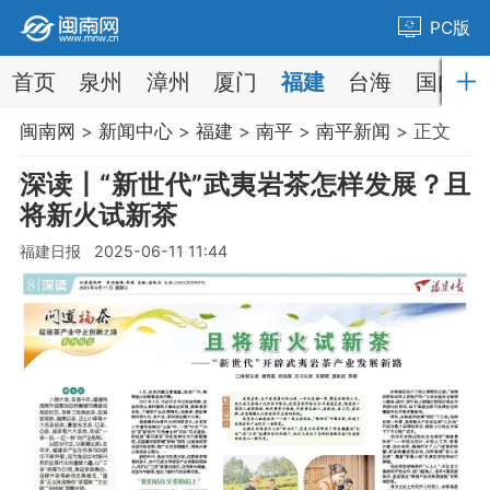
PC版
首页
泉州
漳州
厦门
福建
台海
国内
闽南网
>
新闻中心
>
福建
>
南平
>
南平新闻
> 正文
深读丨“新世代”武夷岩茶怎样发展？且
将新火试新茶
福建日报 2025-06-11 11:44