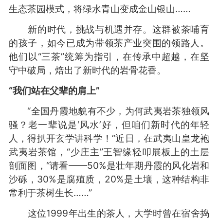
生态茶园模式，将绿水青山变成金山银山……
新的时代，挑战与机遇并存。这群被茶哺育
的孩子，如今已成为带领茶产业突围的领路人。
他们以“三茶”统筹为指引，在传承中超越，在坚
守中破局，焙出了新时代的岩骨花香。
“我们站在父辈的肩上”
“全国丹霞地貌有不少，为何武夷岩茶独领风
骚？老一辈说是‘风水’好，但咱们新时代的年轻
人，得扒开玄学讲科学！”近日，在武夷山皇龙袍
武夷岩茶馆，“少庄主”王智缘轻叩展板上的土层
剖面图，“请看——50%是壮年期丹霞的风化岩和
沙砾，30%是腐殖质，20%是土壤，这种结构非
常利于茶树生长……”
这位1999年出生的茶人，大学时曾在宿舍捣