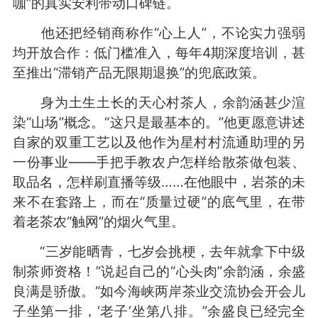
咖”的真实安利带动口碑链。
他还把经销商称作“心上人”，不论实力强弱
均开放合作：低门槛准入，每年4期深度培训，甚
至推出“滞销产品无限期退换”的兜底政策。
身为土生土长的天心村茶人，余韵涵甚少渲
染“山场”概念。“这只是最基本的。”他更愿意讲述
自家的双重工艺以及他作为星村村流通助理的另
一份事业——手把手教农户怎样给散茶做包装、
取品名，怎样刷直播等级……在他眼中，岩茶的未
来不在套路上，而在“质量过硬”的底气里，在带
着老茶农“触网”的烟火气里。
“三岁能晒青，七岁会挑梗，去年就拿下中级
制茶师资格！”说起自己的“心头肉”余韵涵，余盛
良满是骄傲。“如今海峡两岸茶业交流协会开会儿
子坐第一排，‘老子’坐第八排。”余盛良已经完全