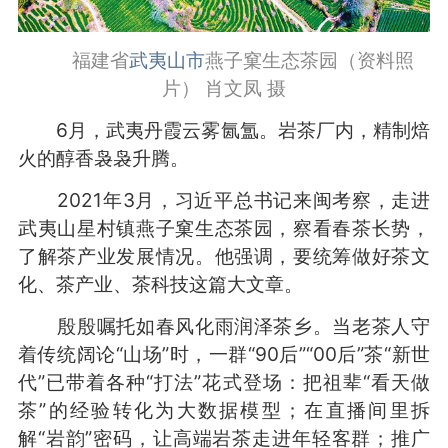
福建省
武夷山市
燕子窠生态茶园（资料照
片） 肖文凤 摄
6月，武夷丹霞云雾氤氲。岩茶厂内，精制焙
火的醇香袅袅升腾。
2021年3月，习近平总书记来闽考察，走进
武夷山星村镇燕子窠生态茶园，察看春茶长势，
了解茶产业发展情况。他强调，要统筹做好茶文
化、茶产业、茶科技这篇大文章。
殷殷嘱托如春风化雨润泽茶乡。当老茶人守
着传统阔论“山场”时，一群“90后”“00后”茶“新世
代”已带着各种“打法”花式登场：把祖辈“看天做
茶”的经验转化为大数据模型；在直播间里拆
解“岩韵”密码，让高端岩茶走进年轻客群；推广