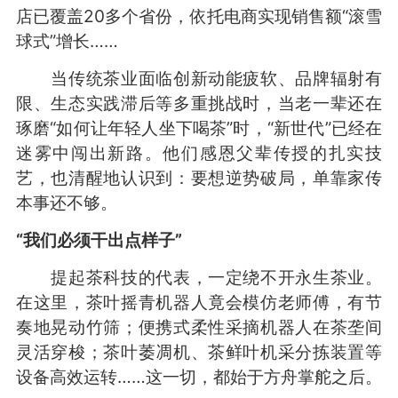
店已覆盖20多个省份，依托电商实现销售额“滚雪
球式”增长……
当传统茶业面临创新动能疲软、品牌辐射有
限、生态实践滞后等多重挑战时，当老一辈还在
琢磨“如何让年轻人坐下喝茶”时，“新世代”已经在
迷雾中闯出新路。他们感恩父辈传授的扎实技
艺，也清醒地认识到：要想逆势破局，单靠家传
本事还不够。
“我们必须干出点样子”
提起茶科技的代表，一定绕不开永生茶业。
在这里，茶叶摇青机器人竟会模仿老师傅，有节
奏地晃动竹筛；便携式柔性采摘机器人在茶垄间
灵活穿梭；茶叶萎凋机、茶鲜叶机采分拣装置等
设备高效运转……这一切，都始于方舟掌舵之后。