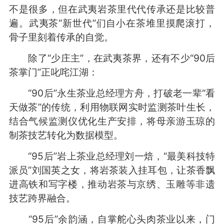
不是很多，但在武夷岩茶里代代传承还是比较普
遍。武夷茶“新世代”们自小在茶堆里摸爬滚打，
骨子里刻着传承的自觉。
除了“少庄主”，在武夷茶界，还有不少“90后
茶掌门”正叱咤江湖：
“90后”永生茶业总经理方舟，打破老一辈“看
天做茶”的传统，利用物联网实时监测茶叶生长，
结合气候监测仪优化生产安排，将母亲游玉琼的
制茶技艺转化为数据模型。
“95后”岩上茶业总经理刘一焙，“最美科技特
派员”刘国英之女，将岩茶装入挂耳包，让茶香飘
进高铁和写字楼，推动岩茶与京绣、玉雕等非遗
技艺跨界融合。
“95后”余韵涵，自掌舵心头肉茶业以来，门