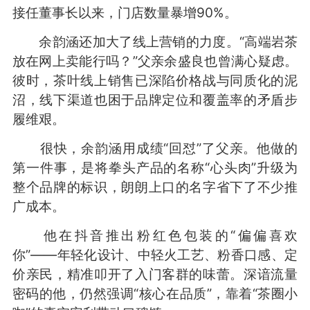
接任董事长以来，门店数量暴增90%。
余韵涵还加大了线上营销的力度。“高端岩茶
放在网上卖能行吗？”父亲余盛良也曾满心疑虑。
彼时，茶叶线上销售已深陷价格战与同质化的泥
沼，线下渠道也困于品牌定位和覆盖率的矛盾步
履维艰。
很快，余韵涵用成绩“回怼”了父亲。他做的
第一件事，是将拳头产品的名称“心头肉”升级为
整个品牌的标识，朗朗上口的名字省下了不少推
广成本。
他在抖音推出粉红色包装的“偏偏喜欢
你”——年轻化设计、中轻火工艺、粉香口感、定
价亲民，精准叩开了入门客群的味蕾。深谙流量
密码的他，仍然强调“核心在品质”，靠着“茶圈小