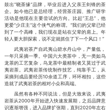
鼓出“晓茶缘”品牌，毕业后进入父亲王剑锋的茶
企。如今他已是总经理，经营茶庄园、推广研学
活动是他现在主要尝试的方向。比起“王总”，他
更爱“少庄主”这个侠气的称谓。“我们的父辈已经
到了一个高峰，我们现在是站在父辈的肩上。年
轻人要大胆探索，说不定就抓住了下一个风口！”
武夷岩茶产自武夷山碧水丹山中，产量低，
一年只采摘一季。中国六大类茶中，无一类如乌
龙茶的工艺复杂，乌龙茶中最精制者又莫过于武
夷岩茶。武夷岩茶传统制作技艺，纯靠手工，从
采摘到成品要经历10余道工序，环环相扣，这些
造就了武夷岩茶的相对小众和高端。
虽然有各种不同说法，但是大致来说，武夷
岩茶从2000年开始进入快速发展期，之后品牌意
识逐渐增强，进入品牌扩张期，直到2020年左右