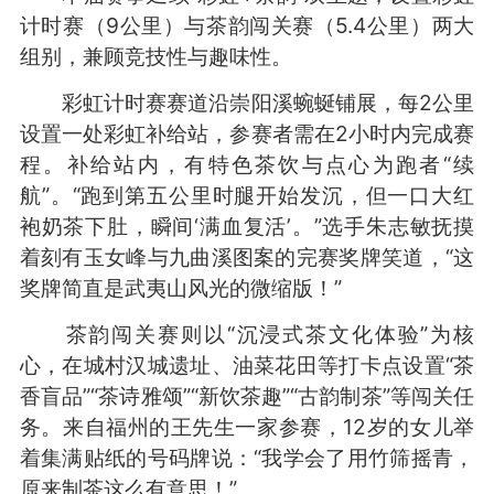
计时赛（9公里）与茶韵闯关赛（5.4公里）两大
组别，兼顾竞技性与趣味性。
彩虹计时赛赛道沿崇阳溪蜿蜒铺展，每2公里
设置一处彩虹补给站，参赛者需在2小时内完成赛
程。补给站内，有特色茶饮与点心为跑者“续
航”。“跑到第五公里时腿开始发沉，但一口大红
袍奶茶下肚，瞬间‘满血复活’。”选手朱志敏抚摸
着刻有玉女峰与九曲溪图案的完赛奖牌笑道，“这
奖牌简直是武夷山风光的微缩版！”
茶韵闯关赛则以“沉浸式茶文化体验”为核
心，在城村汉城遗址、油菜花田等打卡点设置“茶
香盲品”“茶诗雅颂”“新饮茶趣”“古韵制茶”等闯关任
务。来自福州的王先生一家参赛，12岁的女儿举
着集满贴纸的号码牌说：“我学会了用竹筛摇青，
原来制茶这么有意思！”