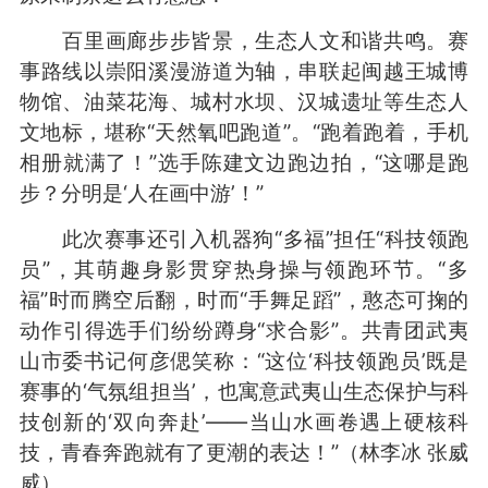
百里画廊步步皆景，生态人文和谐共鸣。赛
事路线以崇阳溪漫游道为轴，串联起闽越王城博
物馆、油菜花海、城村水坝、汉城遗址等生态人
文地标，堪称“天然氧吧跑道”。“跑着跑着，手机
相册就满了！”选手陈建文边跑边拍，“这哪是跑
步？分明是‘人在画中游’！”
此次赛事还引入机器狗“多福”担任“科技领跑
员”，其萌趣身影贯穿热身操与领跑环节。“多
福”时而腾空后翻，时而“手舞足蹈”，憨态可掬的
动作引得选手们纷纷蹲身“求合影”。共青团武夷
山市委书记何彦偲笑称：“这位‘科技领跑员’既是
赛事的‘气氛组担当’，也寓意武夷山生态保护与科
技创新的‘双向奔赴’——当山水画卷遇上硬核科
技，青春奔跑就有了更潮的表达！”（林李冰 张威
威）