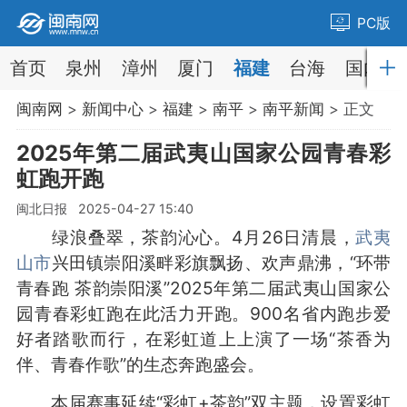
PC版
首页
泉州
漳州
厦门
福建
台海
国内
闽南网
>
新闻中心
>
福建
>
南平
>
南平新闻
> 正文
2025年第二届武夷山国家公园青春彩
虹跑开跑
闽北日报 2025-04-27 15:40
绿浪叠翠，茶韵沁心。4月26日清晨，
武夷
山市
兴田镇崇阳溪畔彩旗飘扬、欢声鼎沸，“环带
青春跑 茶韵崇阳溪”2025年第二届武夷山国家公
园青春彩虹跑在此活力开跑。900名省内跑步爱
好者踏歌而行，在彩虹道上上演了一场“茶香为
伴、青春作歌”的生态奔跑盛会。
本届赛事延续“彩虹+茶韵”双主题，设置彩虹