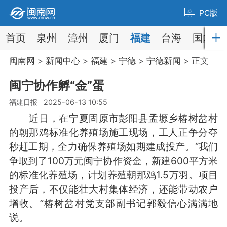
PC版
首页
泉州
漳州
厦门
福建
台海
国内
闽南网
>
新闻中心
>
福建
>
宁德
>
宁德新闻
> 正文
闽宁协作孵“金”蛋
福建日报 2025-06-13 10:55
近日，在宁夏固原市彭阳县孟塬乡椿树岔村
的朝那鸡标准化养殖场施工现场，工人正争分夺
秒赶工期，全力确保养殖场如期建成投产。“我们
争取到了100万元闽宁协作资金，新建600平方米
的标准化养殖场，计划养殖朝那鸡1.5万羽。项目
投产后，不仅能壮大村集体经济，还能带动农户
增收。”椿树岔村党支部副书记郭毅信心满满地
说。