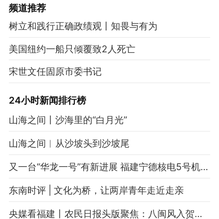
频道
推荐
树立和践行正确政绩观丨知畏与有为
美国纽约一船只倾覆致2人死亡
宋世文任固原市委书记
24小时新闻排行榜
山海之间丨沙海里的“白月光”
山海之间︱从沙坡头到沙坡尾
又一台“华龙一号”有新进展 福建宁德核电5号机组穹顶完成吊装
东南时评 | 文化为桥，让两岸青年走近走亲
央媒看福建丨农民日报头版聚焦：八闽风入贺兰山——闽宁协作三十年纪事