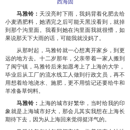
西海固
马雅铃：
天没亮时下雨，我妈背着化肥去给
小麦洒肥料，她洒完之后可能天黑没看到，就掉
到那个沟里面。我看到她在沟里面我就很懵，如
果说那天下大雨的话，可能我就没妈了。
从那时起，马雅铃就一心想离开家乡，到更
远的地方去。十二岁那年，父亲带着一家人搬到
了闽宁镇，马雅铃后来如愿考上了上海的大学，
毕业后从工厂的流水线工人做到行政文员，再不
用想着给地浇水、施肥，更不用惦记还要给牛和
羊准备草饲料。
马雅铃：
上海的城市好繁华，当时给我的印
象就是上海城市好大，那会儿其实我想在上海长
期待下去，因为从上海回来觉得挺洋气的。