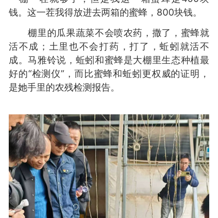
钱。这一茬我得放进去两箱的蜜蜂，800块钱。
棚里的瓜果蔬菜不会喷农药，撒了，蜜蜂就
活不成；土里也不会打药，打了，蚯蚓就活不
成。马雅铃说，蚯蚓和蜜蜂是大棚里生态种植最
好的“检测仪”，而比蜜蜂和蚯蚓更权威的证明，
是她手里的农残检测报告。