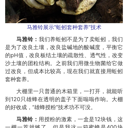
马雅铃展示“蚯蚓套种套养”技术
马雅铃：
我们养蚯蚓不是为了卖蚯蚓，我们
是为了改良土壤，改良盐碱地的酸碱度，平衡它
的pH值，改良板结土壤的疏散性、透气性，改变
沙土壤的团粒结构。之前我们用微生物菌给它做
过改良，但成本比较高，现在我们就直接用蚯蚓
套种套养。
大棚里一只普通的木箱里，一打开，就能听
到120只雄蜂在透明的盖子下面嗡嗡作响。大棚
的好收成，“雄蜂授粉”技术功不可没。
马雅铃：
用授粉的激素，一盒是12块钱，这
一棚一茬就够了，但是我这一箱蜜蜂是400块