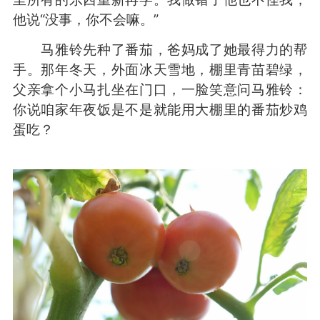
他说“没事，你不会嘛。”
马雅铃先种了番茄，爸妈成了她最得力的帮
手。那年冬天，外面冰天雪地，棚里青苗碧绿，
父亲拿个小马扎坐在门口，一脸笑意问马雅铃：
你说咱家年夜饭是不是就能用大棚里的番茄炒鸡
蛋吃？