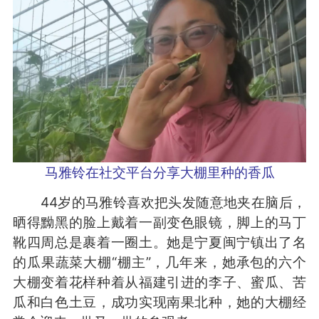
马雅铃在社交平台分享大棚里种的香瓜
44岁的马雅铃喜欢把头发随意地夹在脑后，
晒得黝黑的脸上戴着一副变色眼镜，脚上的马丁
靴四周总是裹着一圈土。她是宁夏闽宁镇出了名
的瓜果蔬菜大棚“棚主”，几年来，她承包的六个
大棚变着花样种着从福建引进的李子、蜜瓜、苦
瓜和白色土豆，成功实现南果北种，她的大棚经