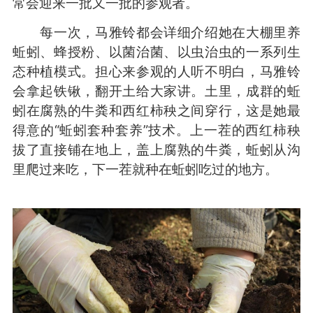
常会迎来一批又一批的参观者。
每一次，马雅铃都会详细介绍她在大棚里养
蚯蚓、蜂授粉、以菌治菌、以虫治虫的一系列生
态种植模式。担心来参观的人听不明白，马雅铃
会拿起铁锹，翻开土给大家讲。土里，成群的蚯
蚓在腐熟的牛粪和西红柿秧之间穿行，这是她最
得意的“蚯蚓套种套养”技术。上一茬的西红柿秧
拔了直接铺在地上，盖上腐熟的牛粪，蚯蚓从沟
里爬过来吃，下一茬就种在蚯蚓吃过的地方。