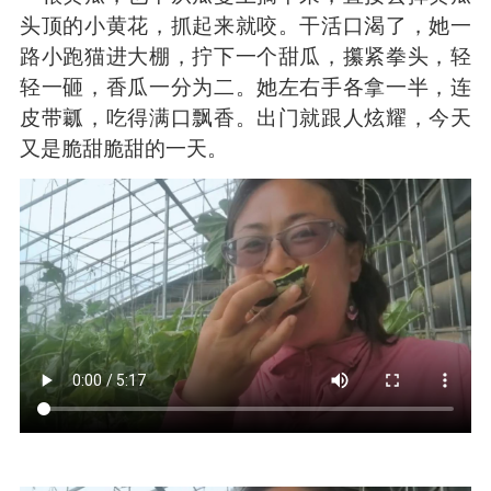
头顶的小黄花，抓起来就咬。干活口渴了，她一
路小跑猫进大棚，拧下一个甜瓜，攥紧拳头，轻
轻一砸，香瓜一分为二。她左右手各拿一半，连
皮带瓤，吃得满口飘香。出门就跟人炫耀，今天
又是脆甜脆甜的一天。