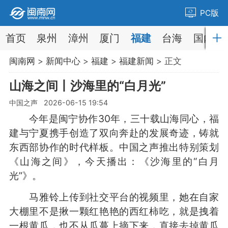
PC版
首页
泉州
漳州
厦门
福建
台海
国内
闽南网
>
新闻中心
>
福建
>
福建新闻
> 正文
山海之间丨沙海里的“白月光”
中国之声 2026-06-15 19:54
今年是闽宁协作30年，三十载山海同心，福
建与宁夏携手创造了双向奔赴的发展奇迹，铸就
东西部协作的时代样板。中国之声推出特别策划
《山海之间》，今天播出：《沙海里的“白月
光”》。
马雅铃上传到社交平台的视频里，她在自家
大棚里不是揪一颗红艳艳的西红柿吃，就是拽着
一根黄瓜，也不从瓜蔓上摘下来，直接去掉黄瓜