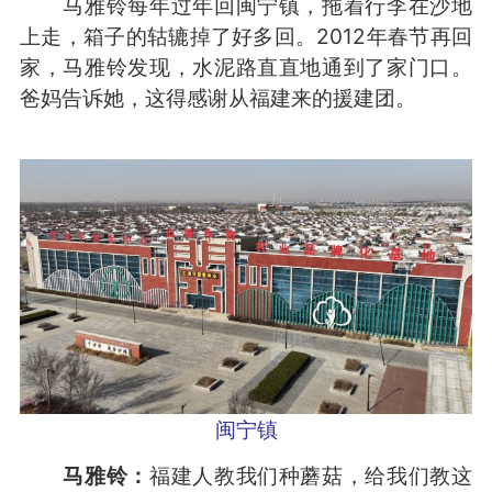
马雅铃每年过年回闽宁镇，拖着行李在沙地
上走，箱子的轱辘掉了好多回。2012年春节再回
家，马雅铃发现，水泥路直直地通到了家门口。
爸妈告诉她，这得感谢从福建来的援建团。
闽宁镇
马雅铃：
福建人教我们种蘑菇，给我们教这