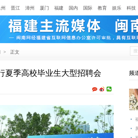
泉州
晋江
漳州
厦门
福建
国内
国际
教育
娱乐
科技
闻
>
正文
举行夏季高校毕业生大型招聘会
频