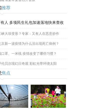
闻
推荐
所有人 多项民生礼包加速落地快来查收
三峡大坝变形？专家：又有人在恶意炒作
北京新一波疫情为什么没出现死亡病例？
戴口罩、一米线 疫情改变了哪些习惯？
呼伦贝尔现幻日奇观 彩虹光带环绕太阳
觉
焦点