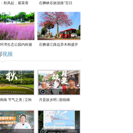
：秋风起，紫菜香
石狮峡谷旅游路“百日
草”争相斗艳
环湾生态公园内粉黛
石狮濠江路边异木棉盛开
彩
视频
草盛放
闽南 节气之美 | 立秋
月是故乡明 | 面线糊