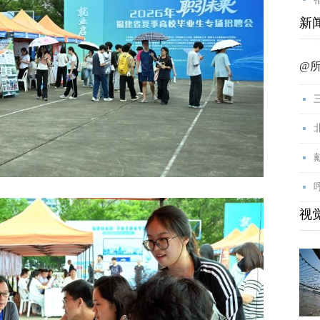
新
@
视