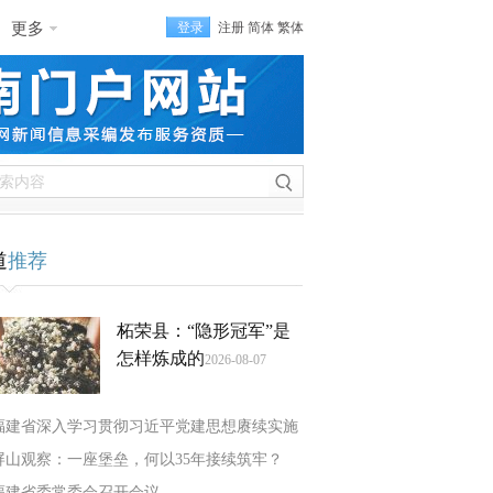
更多
登录
注册
简体
繁体
道
推荐
柘荣县：“隐形冠军”是
怎样炼成的
2026-08-07
福建省深入学习贯彻习近平党建思想赓续实施
屏山观察：一座堡垒，何以35年接续筑牢？
福建省委常委会召开会议