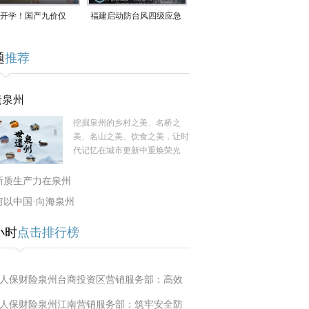
开学！国产九价仅
福建启动防台风四级应急
9.5元/针，HPV疫苗抓
响应！台风“白海豚”将于
题
推荐
9日在长江口至福建北部
一带沿海登陆
遗泉州
挖掘泉州的乡村之美、名桥之
美、名山之美、饮食之美，让时
代记忆在城市更新中重焕荣光
新质生产力在泉州
何以中国·向海泉州
小时
点击排行榜
人保财险泉州台商投资区营销服务部：高效
人保财险泉州江南营销服务部：筑牢安全防