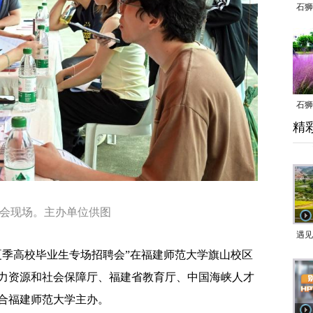
石狮
石狮
精
乱子
会现场。主办单位供图
遇见
夏季高校毕业生专场招聘会”在福建师范大学旗山校区
力资源和社会保障厅、福建省教育厅、中国海峡人才
合福建师范大学主办。