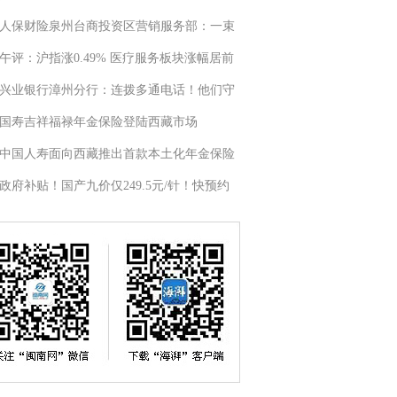
人保财险泉州台商投资区营销服务部：一束
午评：沪指涨0.49% 医疗服务板块涨幅居前
兴业银行漳州分行：连拨多通电话！他们守
国寿吉祥福禄年金保险登陆西藏市场
中国人寿面向西藏推出首款本土化年金保险
政府补贴！国产九价仅249.5元/针！快预约