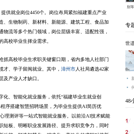
别等
提供就业岗位4450个。岗位布局紧扣福建重点产业
24
造、生物制药、新材料、新能源、建筑工程、食品加
专
紧打
通物流等多个热门领域，岗位层级丰富、适配性强，
的高校毕业生择业需求。
世
抓高校毕业生求职关键窗口期，省内多地人社部门
揽才、学子留闽就业。其中，
漳州市
人社局遴选42家
层及产业人才缺口。
化、智能化就业服务，依托“福建毕业生就业创
48
信小程序搭建智慧招聘场景，为毕业生提供AI简历优
职业心理测评等一站式智能就业服务。以前沿AI技术赋能
职短板、明晰职业发展路径、提升求职竞争力，同时