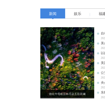
新闻
娱乐
福
自
202
美
202
以
202
美
202
公
202
央
202
东
德化牛母岐层林尽染五彩斑斓
202