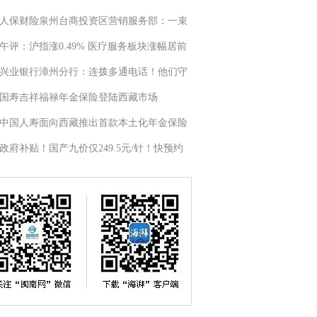
人保财险泉州台商投资区营销服务部：一束
午评：沪指涨0.49% 医疗服务板块涨幅居前
兴业银行漳州分行：连拨多通电话！他们守
国寿吉祥福禄年金保险登陆西藏市场
中国人寿面向西藏推出首款本土化年金保险
政府补贴！国产九价仅249.5元/针！快预约