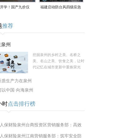
开学！国产九价仅
福建启动防台风四级应急
9.5元/针，HPV疫苗抓
响应！台风“白海豚”将于
题
推荐
9日在长江口至福建北部
一带沿海登陆
遗泉州
挖掘泉州的乡村之美、名桥之
美、名山之美、饮食之美，让时
代记忆在城市更新中重焕荣光
新质生产力在泉州
何以中国·向海泉州
小时
点击排行榜
人保财险泉州台商投资区营销服务部：高效
人保财险泉州江南营销服务部：筑牢安全防