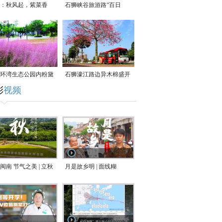
：秋风起，紫菜香
石狮峡谷旅游路“百日
草”争相斗艳
环湾生态公园内粉黛
石狮濠江路边异木棉盛开
彩
视频
草盛放
闽南 节气之美 | 立秋
月是故乡明 | 面线糊