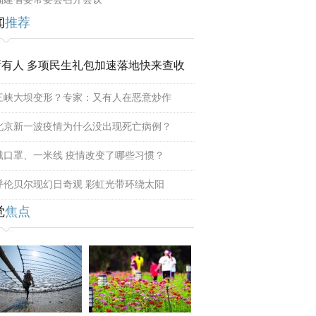
闻
推荐
所有人 多项民生礼包加速落地快来查收
三峡大坝变形？专家：又有人在恶意炒作
北京新一波疫情为什么没出现死亡病例？
戴口罩、一米线 疫情改变了哪些习惯？
呼伦贝尔现幻日奇观 彩虹光带环绕太阳
觉
焦点