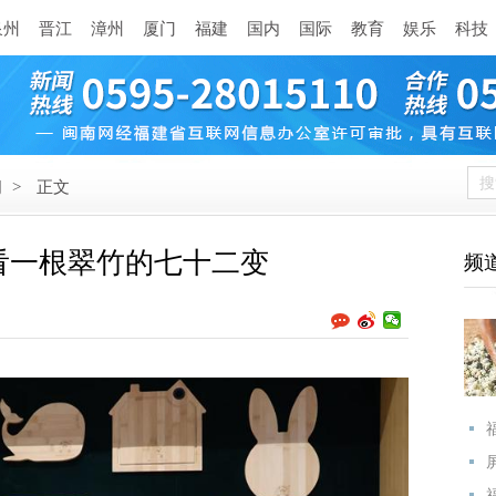
泉州
晋江
漳州
厦门
福建
国内
国际
教育
娱乐
科技
闻
>
正文
看一根翠竹的七十二变
频