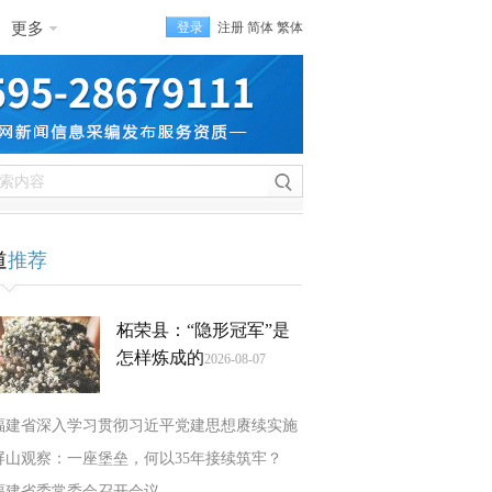
更多
登录
注册
简体
繁体
道
推荐
柘荣县：“隐形冠军”是
怎样炼成的
2026-08-07
福建省深入学习贯彻习近平党建思想赓续实施
屏山观察：一座堡垒，何以35年接续筑牢？
福建省委常委会召开会议