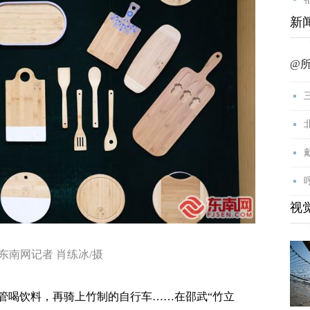
新
@
视
东南网记者 肖练冰/摄
喝饮料，再骑上竹制的自行车……在邵武“竹立