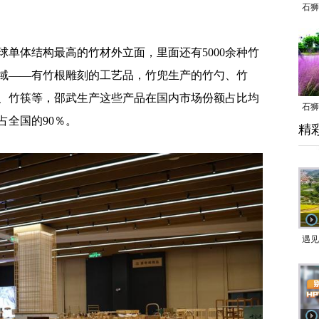
石狮
。
体结构最高的竹材外立面，里面还有5000余种竹
域——有竹根雕刻的工艺品，竹兜生产的竹勺、竹
、竹筷等，邵武生产这些产品在国内市场份额占比均
石狮
占全国的90％。
精
乱子
遇见