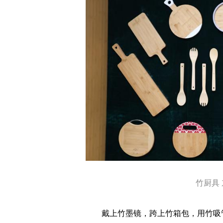
竹厨具 
戴上竹墨镜，跨上竹箱包，用竹吸管