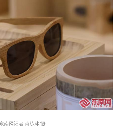
东南网记者 肖练冰/摄