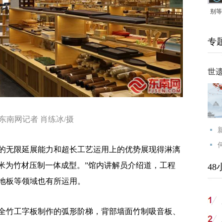
别等
24
专
紧打
世
东南网记者 肖练冰/摄
无限延展能力和超长工艺运用上的优势展现得淋漓
8米为竹材压制一体成型。”馆内讲解员介绍道，工程
48
地板等领域也有所运用。
竹工字板制作的弧形阶梯，背部墙面竹制吸音板、