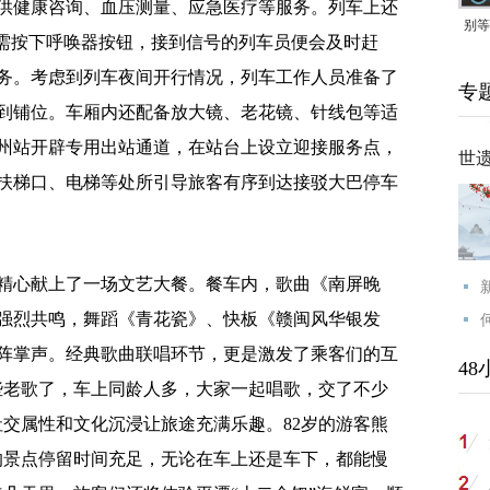
供健康咨询、血压测量、应急医疗等服务。列车上还
别等
只需按下呼唤器按钮，接到信号的列车员便会及时赶
24
务。考虑到列车夜间开行情况，列车工作人员准备了
专
紧打
到铺位。车厢内还配备放大镜、老花镜、针线包等适
州站开辟专用出站通道，在站台上设立迎接服务点，
世
扶梯口、电梯等处所引导旅客有序到达接驳大巴停车
心献上了一场文艺大餐。餐车内，歌曲《南屏晚
强烈共鸣，舞蹈《青花瓷》、快板《赣闽风华银发
阵掌声。经典歌曲联唱环节，更是激发了乘客们的互
48
些老歌了，车上同龄人多，大家一起唱歌，交了不少
社交属性和文化沉浸让旅途充满乐趣。82岁的游客熊
的景点停留时间充足，无论在车上还是车下，都能慢