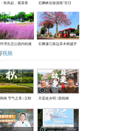
：秋风起，紫菜香
石狮峡谷旅游路“百日
草”争相斗艳
环湾生态公园内粉黛
石狮濠江路边异木棉盛开
彩
视频
草盛放
闽南 节气之美 | 立秋
月是故乡明 | 面线糊