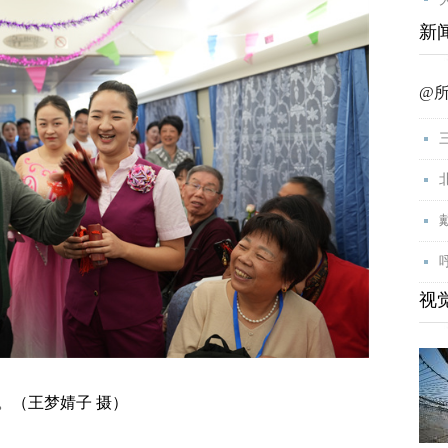
新
@
视
（王梦婧子 摄）