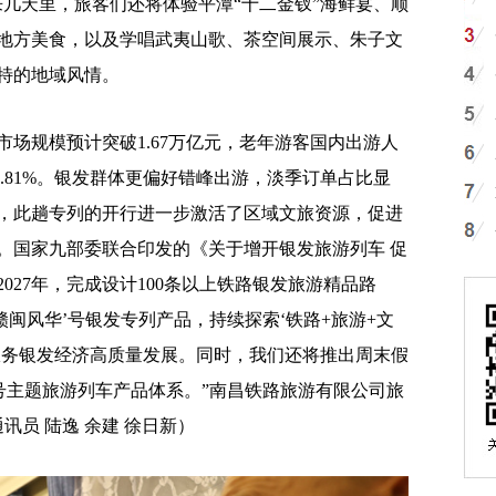
来几天里，旅客们还将体验平潭“十二金钗”海鲜宴、顺
地方美食，以及学唱武夷山歌、茶空间展示、朱子文
特的地域风情。
场规模预计突破1.67万亿元，老年游客国内出游人
36.81%。银发群体更偏好错峰出游，淡季订单占比显
，此趟专列的开行进一步激活了区域文旅资源，促进
。国家九部委联合印发的《关于增开银发旅游列车 促
027年，完成设计100条以上铁路银发旅游精品路
赣闽风华’号银发专列产品，持续探索‘铁路+旅游+文
服务银发经济高质量发展。同时，我们还将推出周末假
号主题旅游列车产品体系。”南昌铁路旅游有限公司旅
讯员 陆逸 余建 徐日新）