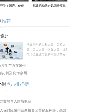
开学！国产九价仅
福建启动防台风四级应急
9.5元/针，HPV疫苗抓
响应！台风“白海豚”将于
题
推荐
9日在长江口至福建北部
一带沿海登陆
遗泉州
挖掘泉州的乡村之美、名桥之
美、名山之美、饮食之美，让时
代记忆在城市更新中重焕荣光
新质生产力在泉州
何以中国·向海泉州
小时
点击排行榜
龙文教育人跨省取经！
人保财险泉州台商投资区营销服务部：高效