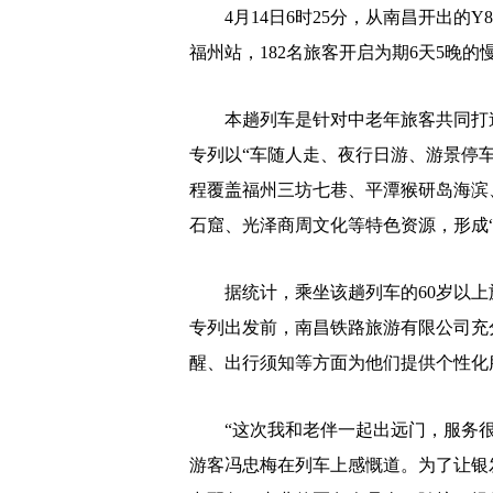
4月14日6时25分，从南昌开出的Y8
福州站，182名旅客开启为期6天5晚
本趟列车是针对中老年旅客共同打造
专列以“车随人走、夜行日游、游景停
程覆盖福州三坊七巷、平潭猴研岛海滨
石窟、光泽商周文化等特色资源，形成“
据统计，乘坐该趟列车的60岁以上旅
专列出发前，南昌铁路旅游有限公司充
醒、出行须知等方面为他们提供个性化
“这次我和老伴一起出远门，服务很细
游客冯忠梅在列车上感慨道。为了让银