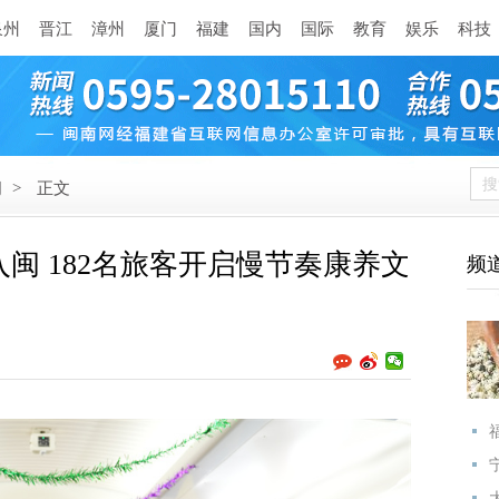
泉州
晋江
漳州
厦门
福建
国内
国际
教育
娱乐
科技
闻
>
正文
闽 182名旅客开启慢节奏康养文
频