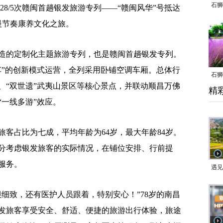
石狮
28/5次赣闽首趟银发旅游专列——“赣闽风华”号抵达
的慢节奏康养文化之旅。
的定制化主题旅游专列，也是赣闽首趟银发专列。
车”的创新模式运营，全列采用卧铺空调车厢。总体行
石狮
、“双世遗”武夷山景区等核心景点，并联动顺昌万佛
精
乱子
一线多游”效应。
客占比为七成，平均年龄为64岁，最大年龄84岁。
分考虑银发旅客的实际情况，在铺位安排、行前提
服务。
遇见
致，还有医护人员跟着，特别安心！”78岁的南昌
发旅客享受安全、舒适、便捷的旅游出行体验，旅途