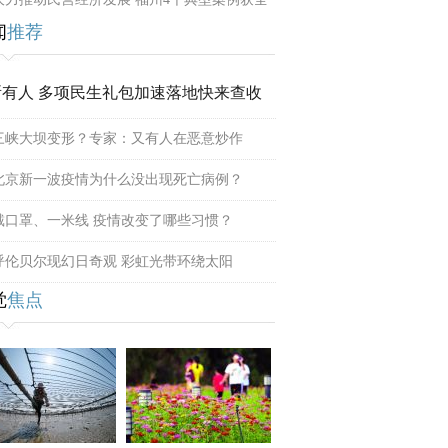
闻
推荐
所有人 多项民生礼包加速落地快来查收
三峡大坝变形？专家：又有人在恶意炒作
北京新一波疫情为什么没出现死亡病例？
戴口罩、一米线 疫情改变了哪些习惯？
呼伦贝尔现幻日奇观 彩虹光带环绕太阳
觉
焦点