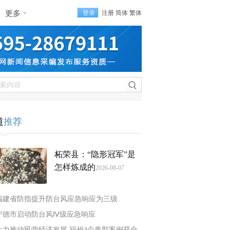
更多
登录
注册
简体
繁体
道
推荐
柘荣县：“隐形冠军”是
怎样炼成的
2026-08-07
福建省防指提升防台风应急响应为三级
宁德市启动防台风Ⅳ级应急响应
大力推动民营经济发展 福州4个典型案例获全