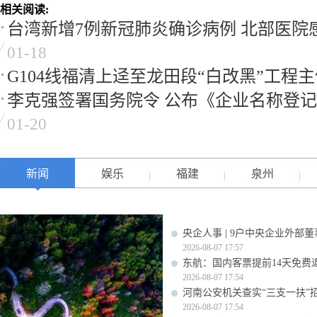
相关阅读:
台湾新增7例新冠肺炎确诊病例 北部医院
01-18
G104线福清上迳至龙田段“白改黑”工程
李克强签署国务院令 公布《企业名称登
01-20
新闻
娱乐
福建
泉州
央企人事 | 9户中央企业外部
2026-08-07 17:57
东航：国内客票提前14天免费
2026-08-07 17:54
河南公安机关查实“三支一扶”
2026-08-07 17:54