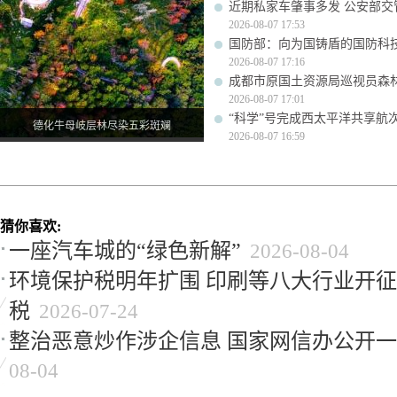
近期私家车肇事多发 公安部交
2026-08-07 17:53
国防部：向为国铸盾的国防科
2026-08-07 17:16
成都市原国土资源局巡视员森
2026-08-07 17:01
“科学”号完成西太平洋共享航
德化牛母岐层林尽染五彩斑斓
2026-08-07 16:59
猜你喜欢:
一座汽车城的“绿色新解”
2026-08-04
环境保护税明年扩围 印刷等八大行业开
税
2026-07-24
整治恶意炒作涉企信息 国家网信办公开
08-04