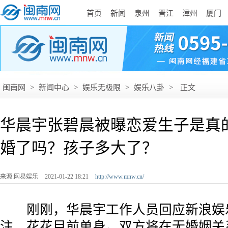
首页
新闻
泉州
晋江
漳州
厦门
闽南网
>
新闻中心
>
娱乐无极限
>
娱乐八卦
>
正文
华晨宇张碧晨被曝恋爱生子是真
婚了吗？孩子多大了？
来源:网易娱乐
2021-01-22 18:21
http://www.mnw.cn/
刚刚，华晨宇工作人员回应新浪娱乐
注，花花目前单身。双方将在无婚姻关