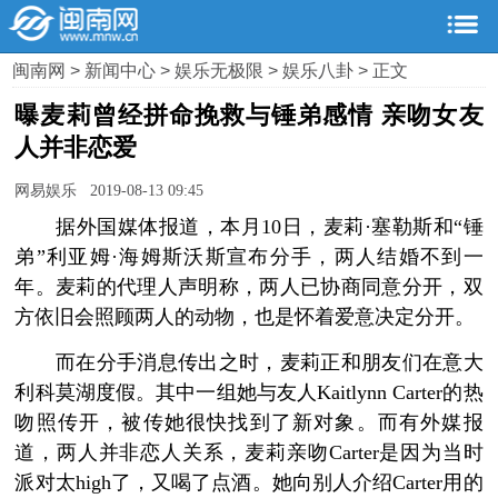
闽南网
>
新闻中心
>
娱乐无极限
>
娱乐八卦
> 正文
曝麦莉曾经拼命挽救与锤弟感情 亲吻女友
人并非恋爱
网易娱乐 2019-08-13 09:45
据外国媒体报道，本月10日，麦莉·塞勒斯和“锤
弟”利亚姆·海姆斯沃斯宣布分手，两人结婚不到一
年。麦莉的代理人声明称，两人已协商同意分开，双
方依旧会照顾两人的动物，也是怀着爱意决定分开。
而在分手消息传出之时，麦莉正和朋友们在意大
利科莫湖度假。其中一组她与友人Kaitlynn Carter的热
吻照传开，被传她很快找到了新对象。而有外媒报
道，两人并非恋人关系，麦莉亲吻Carter是因为当时
派对太high了，又喝了点酒。她向别人介绍Carter用的