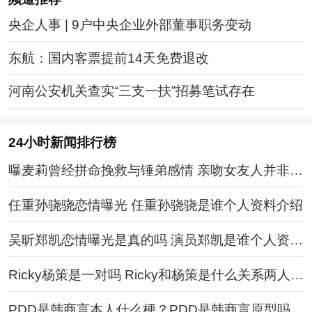
央企人事 | 9户中央企业外部董事职务变动
东航：国内客票提前14天免费退改
河南公安机关查实“三支一扶”招募笔试存在
24小时新闻排行榜
曝麦莉曾经拼命挽救与锤弟感情 亲吻女友人并非恋
爱
任重孙骁骁恋情曝光 任重孙骁骁是谁个人资料介绍
吴昕郑凯恋情曝光是真的吗 演员郑凯是谁个人资料
简历介绍
Ricky杨策是一对吗 Ricky和杨策是什么关系两人资
料介绍
PDD是韩商言本人什么梗？PDD是韩商言原型吗P