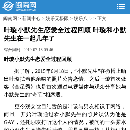
闽南网
>
新闻中心
>
娱乐无极限
>
娱乐八卦
> 正文
叶璇小默先生恋爱全过程回顾 叶璇和小默
先生在一起几年了
综合问剧 2019-07-18 09:46
叶璇小默先生恋爱全过程回顾
据了解，2015年6月18日，“小默先生”在微博上晒
出叶璇揽着他亲吻的照片公告恋情。之后叶璇首次做
客《金星秀》也是首次通过电视媒体与观众分享她与
小默先生的“奇葩”相恋遇。
更令观众瞠目结舌的是叶璇与男友相识于网络，
而且一开始叶璇通过看小默先生的照片误认为他是
GAY，还托朋友打听这个人的情况，被问的一头雾水