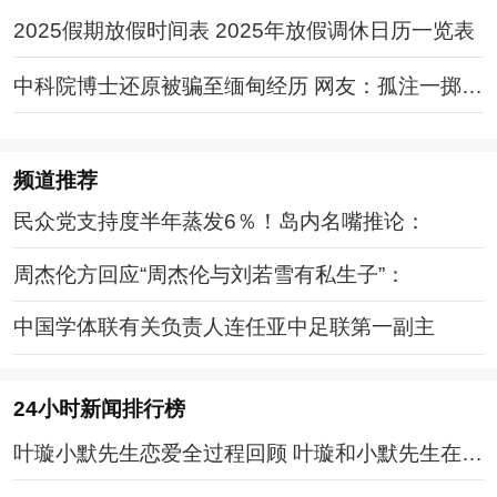
2025假期放假时间表 2025年放假调休日历一览表
中科院博士还原被骗至缅甸经历 网友：孤注一掷现
实版
频道
推荐
民众党支持度半年蒸发6％！岛内名嘴推论：
周杰伦方回应“周杰伦与刘若雪有私生子”：
中国学体联有关负责人连任亚中足联第一副主
24小时新闻排行榜
叶璇小默先生恋爱全过程回顾 叶璇和小默先生在一
起几年了