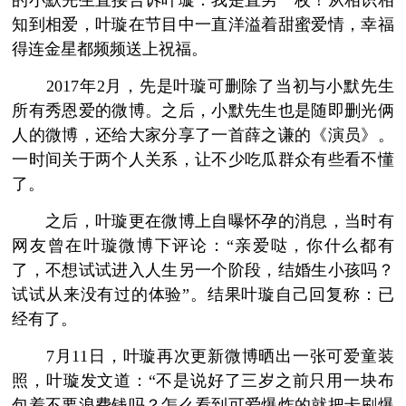
的小默先生直接告诉叶璇：我是直男一枚！从相识相
知到相爱，叶璇在节目中一直洋溢着甜蜜爱情，幸福
得连金星都频频送上祝福。
2017年2月，先是叶璇可删除了当初与小默先生
所有秀恩爱的微博。之后，小默先生也是随即删光俩
人的微博，还给大家分享了一首薛之谦的《演员》。
一时间关于两个人关系，让不少吃瓜群众有些看不懂
了。
之后，叶璇更在微博上自曝怀孕的消息，当时有
网友曾在叶璇微博下评论：“亲爱哒，你什么都有
了，不想试试进入人生另一个阶段，结婚生小孩吗？
试试从来没有过的体验”。结果叶璇自己回复称：已
经有了。
7月11日，叶璇再次更新微博晒出一张可爱童装
照，叶璇发文道：“不是说好了三岁之前只用一块布
包着不要浪费钱吗？怎么看到可爱爆炸的就把卡刷爆