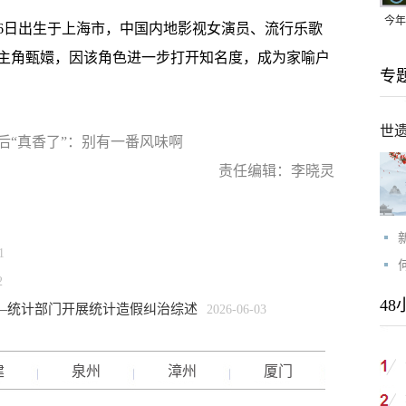
今年
26日出生于上海市，中国内地影视女演员、流行乐歌
均可
主角甄嬛，因该角色进一步打开知名度，成为家喻户
专
世
后“真香了”：别有一番风味啊
责任编辑：李晓灵
1
2
48
—统计部门开展统计造假纠治综述
2026-06-03
建
泉州
漳州
厦门