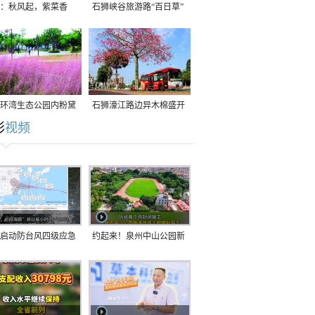
：秋风起，紫菜香
石狮峡谷旅游路“百日草”
争相斗艳
环湾生态公园内粉黛
石狮濠江路边异木棉盛开
彩
视频
草盛放
启动防台风四级应急
约起来！泉州中山公园新
！台风“白海豚”将于
跑道正式开放！
在长江口至福建北部
沿海登陆