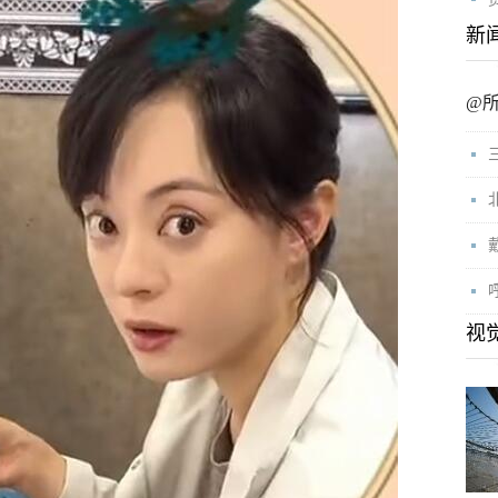
新
@
视