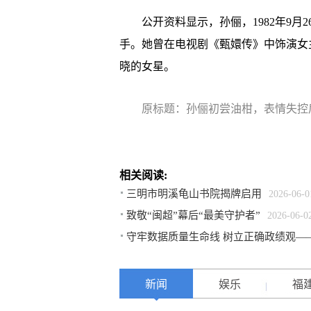
公开资料显示，孙俪，1982年9月
手。她曾在电视剧《甄嬛传》中饰演女
晓的女星。
原标题：孙俪初尝油柑，表情失控
相关阅读:
三明市明溪龟山书院揭牌启用
2026-06-0
致敬“闽超”幕后“最美守护者”
2026-06-0
守牢数据质量生命线 树立正确政绩观—
新闻
娱乐
福