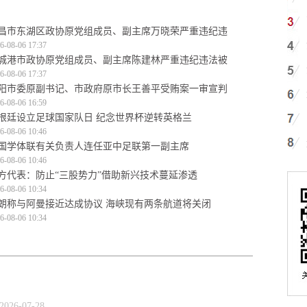
昌市东湖区政协原党组成员、副主席万晓荣严重违纪违
6-08-06 17:37
城港市政协原党组成员、副主席陈建林严重违纪违法被
6-08-06 17:37
阳市委原副书记、市政府原市长王善平受贿案一审宣判
6-08-06 16:59
根廷设立足球国家队日 纪念世界杯逆转英格兰
6-08-06 10:46
国学体联有关负责人连任亚中足联第一副主席
6-08-06 10:46
方代表：防止“三股势力”借助新兴技术蔓延渗透
6-08-06 10:34
朗称与阿曼接近达成协议 海峡现有两条航道将关闭
6-08-06 10:34
2026-07-28