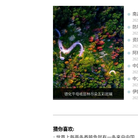
南
202
防
202
资
202
阿
202
中
202
中
202
伊
德化牛母岐层林尽染五彩斑斓
202
猜你喜欢:
世界上每两条养殖鱼就有一条来自中国