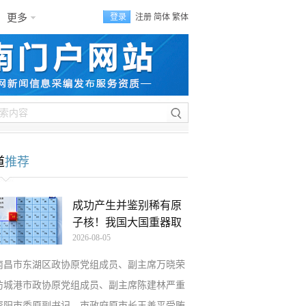
更多
登录
注册
简体
繁体
道
推荐
成功产生并鉴别稀有原
子核！我国大国重器取
2026-08-05
南昌市东湖区政协原党组成员、副主席万晓荣
防城港市政协原党组成员、副主席陈建林严重
资阳市委原副书记、市政府原市长王善平受贿