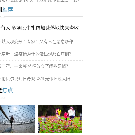
闻
推荐
所有人 多项民生礼包加速落地快来查收
三峡大坝变形？专家：又有人在恶意炒作
北京新一波疫情为什么没出现死亡病例？
戴口罩、一米线 疫情改变了哪些习惯？
呼伦贝尔现幻日奇观 彩虹光带环绕太阳
觉
焦点