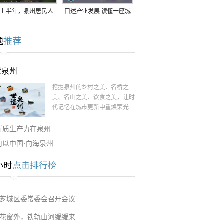
上半年，泉州居民人
口述产业发展 读懂一座城
支配收入公布！
｜赖南生：42岁白手起
题
推荐
家，率先研发草本卫生巾
遗泉州
挖掘泉州的乡村之美、名桥之
美、名山之美、饮食之美，让时
代记忆在城市更新中重焕荣光
新质生产力在泉州
何以中国·向海泉州
小时
点击排行榜
芗城区委常委会召开会议
花窗外，铁轨山河缓缓来