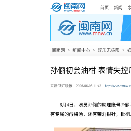
首页
新闻
闽南网
>
新闻中心
>
娱乐无极限
>
孙俪初尝油柑 表情失控
来源:钱江晚报
2026-06-05 11:43
http://www.mnw.c
6月4日，演员孙俪的助理账号@俪
有专属的酸梅汤，还有茉莉银针，枇杷