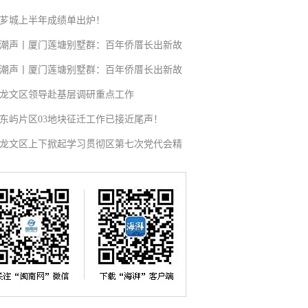
芗城上半年成绩单出炉！
潮声丨厦门莲塘别墅群：百年侨厝长出新故
潮声丨厦门莲塘别墅群：百年侨厝长出新故
龙文区领导赴基层调研重点工作
东屿片区03地块征迁工作已接近尾声！
龙文区上下掀起学习贯彻区第七次党代会精