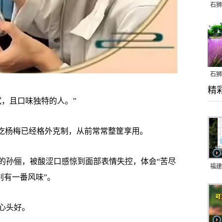
石狮
石狮
精
乱子
，且口味独特的人。”
吃杨梅已经格外克制，从前常常整筐享用。
孙俪，被酸涩口感惊到面部表情失控，体会“苦尽
福建
别有一番风味”。
响应
9日
心头好。
一带