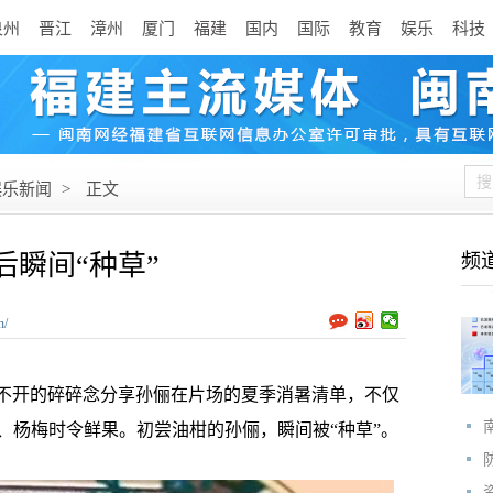
泉州
晋江
漳州
厦门
福建
国内
国际
教育
娱乐
科技
娱乐新闻
>
正文
后瞬间“种草”
频
n/
不开的碎碎念分享孙俪在片场的夏季消暑清单，不仅
、杨梅时令鲜果。初尝油柑的孙俪，瞬间被“种草”。