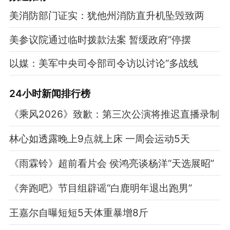
美消防部门证实：犹他州消防直升机坠毁致两
美参议院通过临时拨款法案 暂缓政府“停摆
以媒：美军中央司令部司令访以讨论“多战线
24小时新闻排行榜
《乘风2026》致歉：第三次公演将推迟直播录制
林心如透露晚上9点就上床 一周会运动5天
《雨霖铃》超前看片会 侯鸿亮谈杨洋“天选展昭”
《奔跑吧》节目组辟谣“白鹿明年退出跑男”
王嘉尔自曝短短5天体重暴增8斤