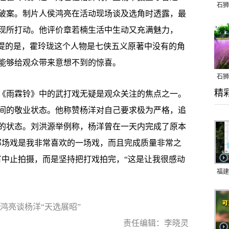
石狮
破案。制片人侯鸿亮在活动现场谈及选角时透露，最
现所打动。他评价章若楠生活中生动又充满魅力，
一提的是，霍玲珑这个人物是七侠五义原著中没有的角
能够给观众带来意想不到的惊喜。
石狮
精
乱子
雨霖铃》中的武打戏无疑是观众关注的焦点之一。
间的敬业状态。他称赞杨洋对自己要求极为严格，追
的状态。刘洪源举例称，杨洋曾在一天内完成了原本
那场戏是我非常喜欢的一场戏，而且完成质量非常之
有中止拍摄，而是坚持把打戏拍完，“这是让我很感动
福建
响应
9日
鸿亮谈杨洋“天选展昭”
一带
责任编辑：李晓灵