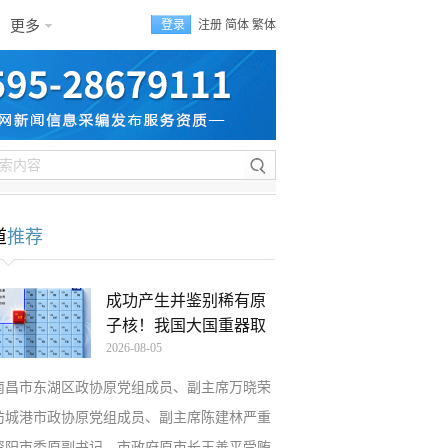
更多
登录
注册
简体
繁体
道
推荐
成功产生并鉴别稀有原
子核！我国大国重器取
2026-08-05
南昌市东湖区政协原党组成员、副主席万晓荣
防城港市政协原党组成员、副主席陈建林严重
资阳市委原副书记、市政府原市长王善平受贿