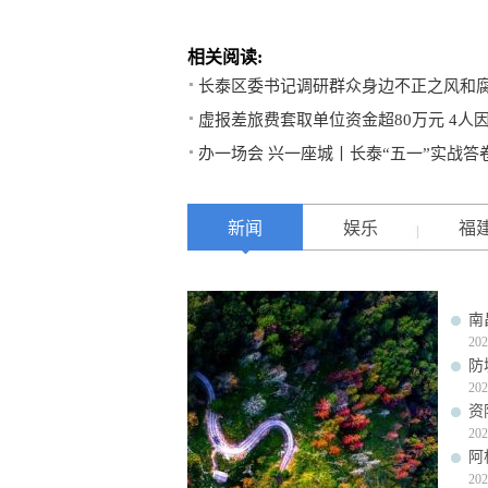
相关阅读:
长泰区委书记调研群众身边不正之风和
虚报差旅费套取单位资金超80万元 4人
办一场会 兴一座城丨长泰“五一”实战答
新闻
娱乐
福
南
202
防
202
资
202
阿
202