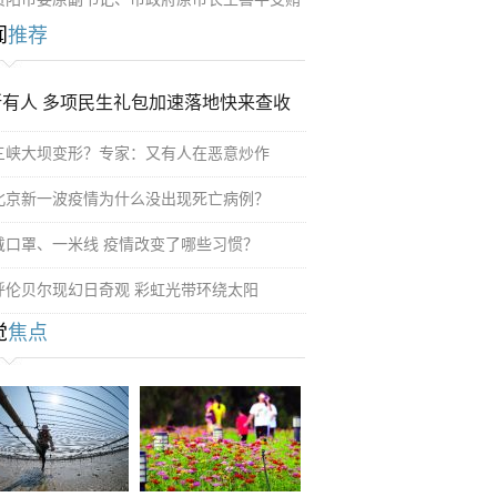
闻
推荐
所有人 多项民生礼包加速落地快来查收
三峡大坝变形？专家：又有人在恶意炒作
北京新一波疫情为什么没出现死亡病例？
戴口罩、一米线 疫情改变了哪些习惯？
呼伦贝尔现幻日奇观 彩虹光带环绕太阳
觉
焦点