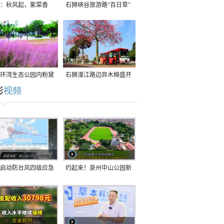
：秋风起，紫菜香
石狮峡谷旅游路“百日草”
争相斗艳
环湾生态公园内粉黛
石狮濠江路边异木棉盛开
彩
视频
草盛放
启动防台风四级应急
约起来！泉州中山公园新
！台风“白海豚”将于
跑道正式开放！
在长江口至福建北部
沿海登陆