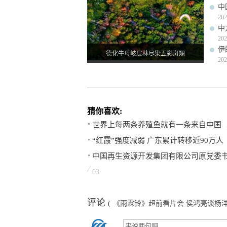
中
202
中
202
伊
德化牛母岐层林尽染五彩斑斓
202
猜你喜欢:
世界上每两条养殖鱼就有一条来自中国
“红霞”强度减弱 广东累计转移近90万人
中国再生资源开发集团有限公司原党委
03
评论
(
《雨霖铃》超前看片会 侯鸿亮谈杨洋