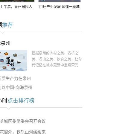
上半年，泉州居民人
口述产业发展 读懂一座城
支配收入公布！
｜赖南生：42岁白手起
题
推荐
家，率先研发草本卫生巾
遗泉州
挖掘泉州的乡村之美、名桥之
美、名山之美、饮食之美，让时
代记忆在城市更新中重焕荣光
新质生产力在泉州
何以中国·向海泉州
小时
点击排行榜
芗城区委常委会召开会议
花窗外，铁轨山河缓缓来