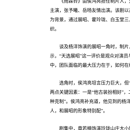
《雨霖铃》由侯鸿亮担任制片人，刘
主演，张予曦、岳旸友情出演。该剧以
为背景，通过展昭、霍玲珑、白玉堂三
织。
谈及杨洋饰演的展昭一角时，制片人
示，“天选展昭”这一评价是观众对演
中，团队面临的最大压力在于，如何在
选角时，侯鸿亮坦言压力巨大，但“
两点关键因素：一是“他古装扮相好”
种克制”。侯鸿亮补充道，他见到的杨
人，和展昭的形象特别配”。
剧集中，章若楠饰演玲珑山庄大小姐