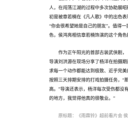
人，在闯荡江湖的过程中多次协助展昭
初是被章若楠在《凡人歌》中的出色表
“你会很希望她是自己的朋友”。值得
色，侯鸿亮相信章若楠饰演的这个角色
作为正午阳光的首部古装武侠剧，《
导演刘洪源在现场分享了杨洋在拍摄期
求每一个动作都能达到极致、近乎完美
按照三天排期安排的打戏拍摄任务，“
高。”导演还表示，杨洋每次受伤都没
的地方，我觉得他真的很敬业。”
原标题：《雨霖铃》超前看片会 侯