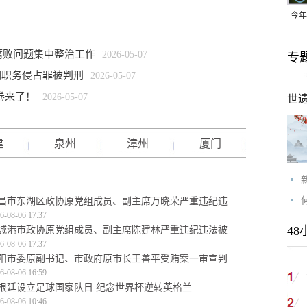
今年
均可
腐败问题集中整治工作
2026-05-07
专
因职务侵占罪被判刑
2026-05-07
卷来了！
2026-05-07
世
建
泉州
漳州
厦门
昌市东湖区政协原党组成员、副主席万晓荣严重违纪违
6-08-06 17:37
48
城港市政协原党组成员、副主席陈建林严重违纪违法被
6-08-06 17:37
阳市委原副书记、市政府原市长王善平受贿案一审宣判
6-08-06 16:59
根廷设立足球国家队日 纪念世界杯逆转英格兰
6-08-06 10:46