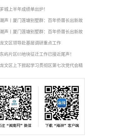
芗城上半年成绩单出炉！
潮声丨厦门莲塘别墅群：百年侨厝长出新故
潮声丨厦门莲塘别墅群：百年侨厝长出新故
龙文区领导赴基层调研重点工作
东屿片区03地块征迁工作已接近尾声！
龙文区上下掀起学习贯彻区第七次党代会精