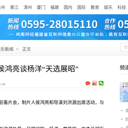
泉州
晋江
漳州
厦门
福建
国内
国际
教育
娱乐
科技
娱乐新闻
>
正文
侯鸿亮谈杨洋“天选展昭”
频
.cn/
前看片会，制片人侯鸿亮和导演刘洪源出席活动，与