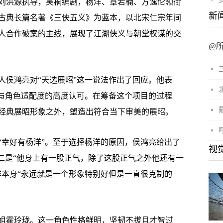
洪源执导，吴桐编剧，杨洋、章若楠、方逸伦领衔
新
古典长篇名著《三侠五义》为蓝本，以北宋仁宗年间
人合作破案的主线，展现了江湖侠义与朝堂权谋的交
@
侯鸿亮对“天选展昭”这一说法作出了回应。他表
员与角色适配度的高度认可。在筹备这个项目的过程
经典展昭形象之外，塑造出符合当下审美的展昭。
幸好有杨洋”。至于选择杨洋的原因，侯鸿亮给出了
视
，二是“他身上有一股正气，除了这股正气之外他还有一
洋本身“永远就是一个形象特别好但是一直很克制的
霍玲珑。这一角色性格鲜明，坚韧不拔且才智过