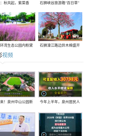
：秋风起，紫菜香
石狮峡谷旅游路“百日草”
争相斗艳
环湾生态公园内粉黛
石狮濠江路边异木棉盛开
彩
视频
草盛放
来！泉州中山公园新
今年上半年，泉州居民人
正式开放！
均可支配收入公布！