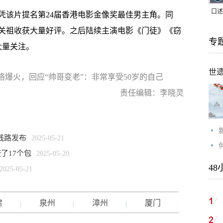
口述
凭该片提名第24届香港电影金像奖最佳男主角。同
｜赖
关祖收获大量好评。之后陆续主演电影《门徒》《窃
专
家，
大量关注。
世
络爆火，回应“帅哥变老”：非常享受50岁的自己
责任编辑：李晓灵
线路发布
2025-05-21
了17个包
2025-05-20
48
2025-05-21
建
泉州
漳州
厦门