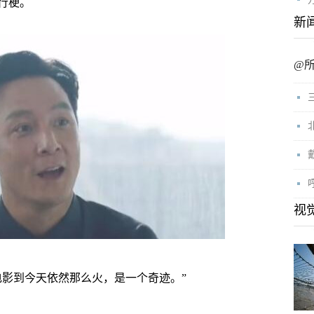
行梗。
新
@
视
影到今天依然那么火，是一个奇迹。”