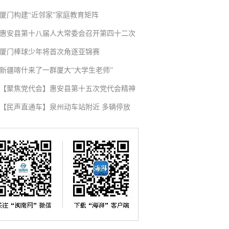
厦门构建“近邻家”家庭教育矩阵
惠安县第十八届人大常委会召开第四十二次
厦门棒球少年将首次角逐亚锦赛
新疆喀什来了一群厦大“大学生老师”
【聚焦党代会】惠安县第十五次党代会精神
【民声直通车】泉州动车站附近 多辆停放