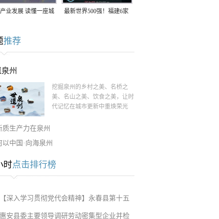
产业发展 读懂一座城
最新世界500强！福建6家
南生：42岁白手起
企业上榜
题
推荐
率先研发草本卫生巾
遗泉州
挖掘泉州的乡村之美、名桥之
美、名山之美、饮食之美，让时
代记忆在城市更新中重焕荣光
新质生产力在泉州
何以中国·向海泉州
小时
点击排行榜
【深入学习贯彻党代会精神】永春县第十五
惠安县委主要领导调研劳动密集型企业并检