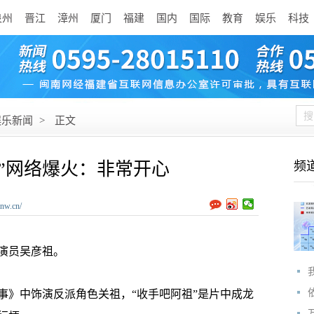
泉州
晋江
漳州
厦门
福建
国内
国际
教育
娱乐
科技
娱乐新闻
>
正文
”网络爆火：非常开心
频
nw.cn/
演员吴彦祖。
事》中饰演反派角色关祖，“收手吧阿祖”是片中成龙