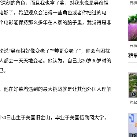
深刻的角色，而且我也拿了奖，对我来说是吴彦祖
石狮
电影了，希望观众会记得一些角色或者你拍过的电
个电影能保持那么多年在人家的脑子里，我觉得是非
石狮
“吴彦祖好像变老了”“帅哥变老了”，你会有困扰
精
乱子
都会一天天地变老。他认为，自己比20岁30岁时的
己。
他在好莱坞遇到的最大挑战就是让其他外国人理解
约起
跑道
月30日出生于美国旧金山，毕业于美国俄勒冈大学，