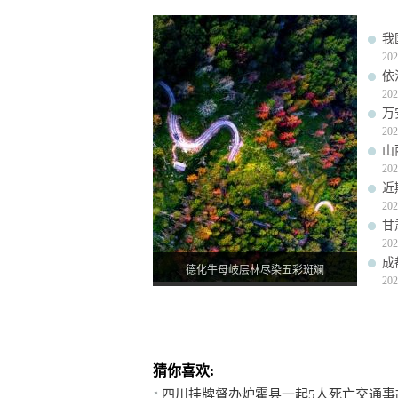
我
202
依
202
万
202
山
202
近
202
甘
202
成
德化牛母岐层林尽染五彩斑斓
202
猜你喜欢:
四川挂牌督办炉霍县一起5人死亡交通事