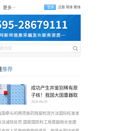
更多
登录
注册
简体
繁体
道
推荐
成功产生并鉴别稀有原
子核！我国大国重器取
2026-08-05
我国牵头的两项兽药残留检测方法国际标准发
依法减轻处罚 国家国防科工局原副局长张建
万安县人民政府原党组成员、副县长郭诗宙严