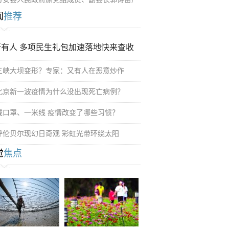
闻
推荐
所有人 多项民生礼包加速落地快来查收
三峡大坝变形？专家：又有人在恶意炒作
北京新一波疫情为什么没出现死亡病例？
戴口罩、一米线 疫情改变了哪些习惯？
呼伦贝尔现幻日奇观 彩虹光带环绕太阳
觉
焦点