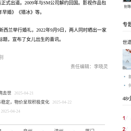
ior中一员正式出道。2009年与SM公司解约回国。影视作品包
别等
年早婚》《猎冰》等。
24
专
紧打
新西兰举行婚礼，2022年9月9日，两人同时晒出一家
为标题，宣布了女儿出生的喜讯。
世
别
责任编辑：李晓灵
病去世
2025-04-21
48
本稳定，物价呈现积极变化
2025-04-22
2025-04-24