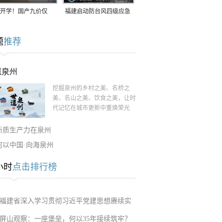
开学！国产九价仅
福建启动防台风四级应急
9.5元/针，HPV疫苗抓
响应！台风“白海豚”将于
题
推荐
9日在长江口至福建北部
一带沿海登陆
遗泉州
挖掘泉州的乡村之美、名桥之
美、名山之美、饮食之美，让时
代记忆在城市更新中重焕荣光
新质生产力在泉州
何以中国·向海泉州
小时
点击排行榜
福建省深入学习贯彻习近平党建思想赓续实
屏山观察：一座堡垒，何以35年接续筑牢？