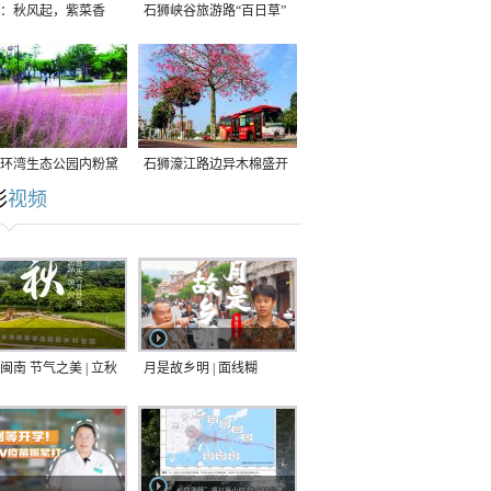
：秋风起，紫菜香
石狮峡谷旅游路“百日草”
争相斗艳
环湾生态公园内粉黛
石狮濠江路边异木棉盛开
彩
视频
草盛放
闽南 节气之美 | 立秋
月是故乡明 | 面线糊