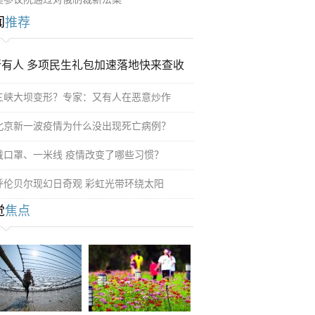
闻
推荐
所有人 多项民生礼包加速落地快来查收
三峡大坝变形？专家：又有人在恶意炒作
北京新一波疫情为什么没出现死亡病例？
戴口罩、一米线 疫情改变了哪些习惯？
呼伦贝尔现幻日奇观 彩虹光带环绕太阳
觉
焦点