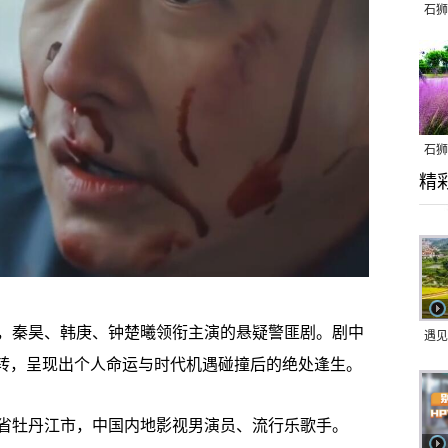
石狮
石狮
精
乱子
秦昊、韩庚、钟楚曦领衔主演的悬疑警匪剧。剧中
遇见
逆转，呈现出个人命运与时代机遇碰撞后的绝处逢生。
江省牡丹江市，中国内地影视男演员、流行乐歌手。