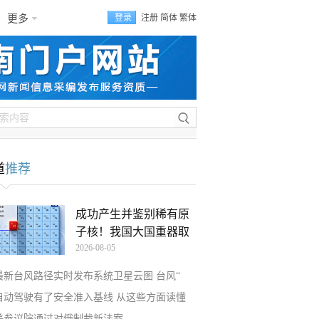
更多
登录
注册
简体
繁体
道
推荐
成功产生并鉴别稀有原
子核！我国大国重器取
2026-08-05
最新台风路径实时发布系统卫星云图 台风“
自动驾驶有了安全准入基线 从这些方面读懂
美参议院通过对俄制裁新法案