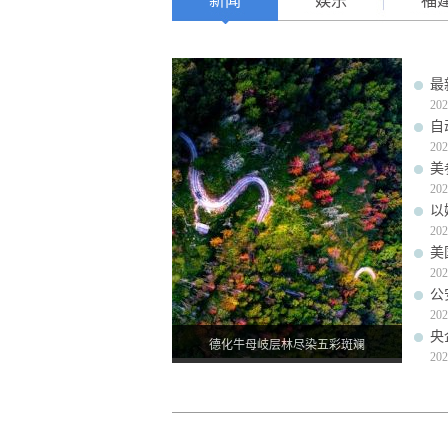
新闻
娱乐
福
最
202
自
202
美
202
以
202
美
202
公
202
央
德化牛母岐层林尽染五彩斑斓
202