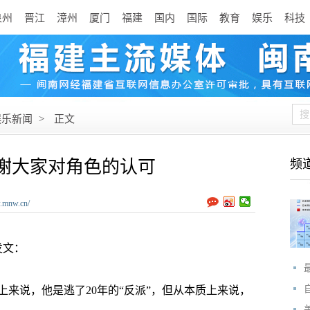
泉州
晋江
漳州
厦门
福建
国内
国际
教育
娱乐
科技
娱乐新闻
>
正文
谢大家对角色的认可
频
w.mnw.cn/
发文：
说，他是逃了20年的“反派”，但从本质上来说，