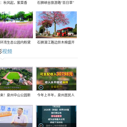
：秋风起，紫菜香
石狮峡谷旅游路“百日草”
争相斗艳
环湾生态公园内粉黛
石狮濠江路边异木棉盛开
彩
视频
草盛放
来！泉州中山公园新
今年上半年，泉州居民人
正式开放！
均可支配收入公布！