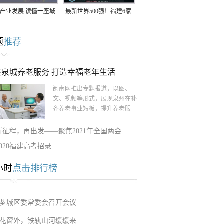
产业发展 读懂一座城
最新世界500强！福建6家
南生：42岁白手起
企业上榜
题
推荐
率先研发草本卫生巾
注泉城养老服务 打造幸福老年生活
闽南网推出专题报道，以图、
文、视频等形式，展现泉州在补
齐养老事业短板，提升养老服
新征程，再出发——聚焦2021年全国两会
2020福建高考招录
小时
点击排行榜
芗城区委常委会召开会议
花窗外，铁轨山河缓缓来