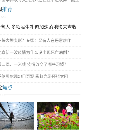
闻
推荐
所有人 多项民生礼包加速落地快来查收
三峡大坝变形？专家：又有人在恶意炒作
北京新一波疫情为什么没出现死亡病例？
戴口罩、一米线 疫情改变了哪些习惯？
呼伦贝尔现幻日奇观 彩虹光带环绕太阳
觉
焦点