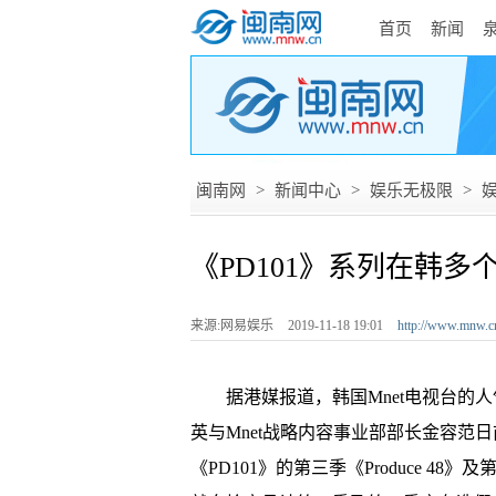
首页
新闻
闽南网
>
新闻中心
>
娱乐无极限
>
《PD101》系列在韩多
来源:网易娱乐
2019-11-18 19:01
http://www.mnw.c
据港媒报道，韩国Mnet电视台的人气选秀
英与Mnet战略内容事业部部长金容范
《PD101》的第三季《Produce 48》