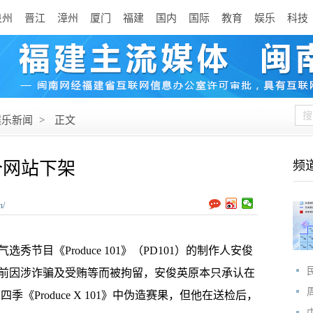
泉州
晋江
漳州
厦门
福建
国内
国际
教育
娱乐
科技
娱乐新闻
>
正文
个网站下架
频
n/
节目《Produce 101》（PD101）的制作人安俊
日前因涉诈骗及受贿等而被拘留，安俊英原本只承认在
及第四季《Produce X 101》中伪造赛果，但他在送检后，