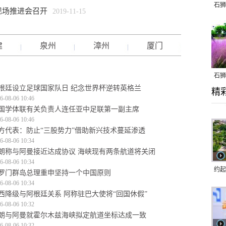
石狮
现场推进会召开
2019-11-15
建
泉州
漳州
厦门
石狮
根廷设立足球国家队日 纪念世界杯逆转英格兰
精
乱子
6-08-06 10:46
国学体联有关负责人连任亚中足联第一副主席
6-08-06 10:46
方代表：防止“三股势力”借助新兴技术蔓延渗透
6-08-06 10:34
朗称与阿曼接近达成协议 海峡现有两条航道将关闭
6-08-06 10:34
约起
罗门群岛总理重申坚持一个中国原则
6-08-06 10:34
跑道
西降级与阿根廷关系 阿称驻巴大使将“回国休假”
6-08-06 10:32
朗与阿曼就霍尔木兹海峡拟定航道坐标达成一致
6-08-06 10:32