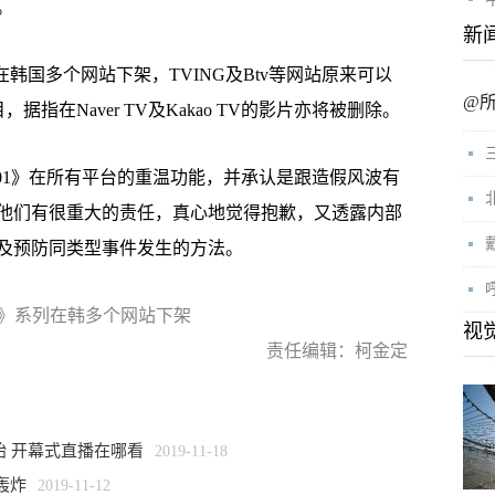
。
新
韩国多个网站下架，TVING及Btv等网站原来可以
@
据指在Naver TV及Kakao TV的影片亦将被删除。
01》在所有平台的重温功能，并承认是跟造假风波有
他们有很重大的责任，真心地觉得抱歉，又透露内部
及预防同类型事件发生的方法。
01》系列在韩多个网站下架
视
责任编辑：柯金定
始 开幕式直播在哪看
2019-11-18
轰炸
2019-11-12