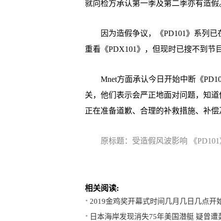
就向检方承认第一季及第二季亦有造假
因为造假争议，《PD101》系列已在
重看《PDX101》，但现时已搜不到节目，
Mnet方面承认今日开始中断《PD1
关，他们表示会严正地面对问题，知道
正在准备道歉、合理的补救措施、补偿
原标题：受造假风波影响 《PD1
相关阅读:
2019金鸡奖开幕式时间几月几日几点开
日本海岸发现消失75年美国潜艇 疑曾遭