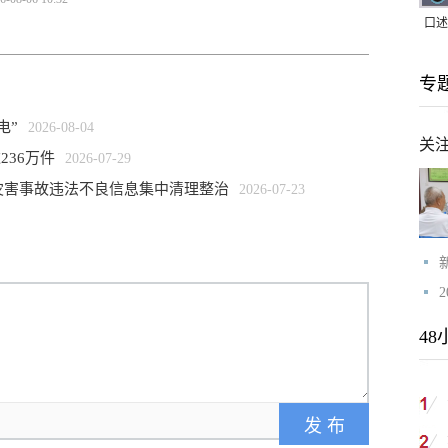
口述
｜赖
专
家，
电”
2026-08-04
关
236万件
2026-07-29
灾害事故违法不良信息集中清理整治
2026-07-23
48