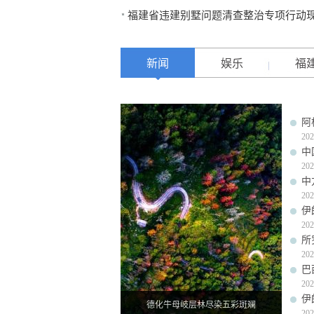
福建省违建别墅问题清查整治专项行动
新闻
娱乐
福
阿
202
中
202
中
202
伊
202
所
202
巴
202
伊
德化牛母岐层林尽染五彩斑斓
202