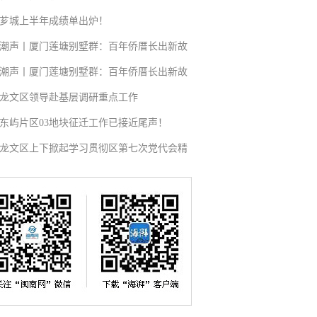
芗城上半年成绩单出炉！
潮声丨厦门莲塘别墅群：百年侨厝长出新故
潮声丨厦门莲塘别墅群：百年侨厝长出新故
龙文区领导赴基层调研重点工作
东屿片区03地块征迁工作已接近尾声！
龙文区上下掀起学习贯彻区第七次党代会精