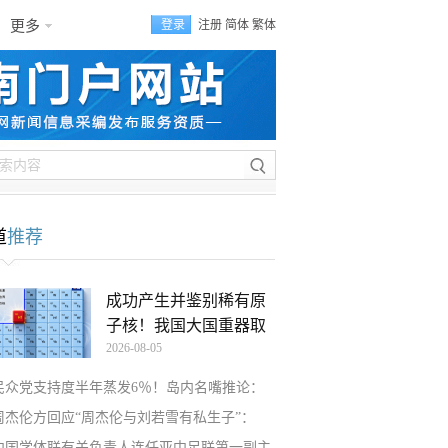
更多
登录
注册
简体
繁体
道
推荐
成功产生并鉴别稀有原
子核！我国大国重器取
2026-08-05
民众党支持度半年蒸发6％！岛内名嘴推论：
周杰伦方回应“周杰伦与刘若雪有私生子”：
中国学体联有关负责人连任亚中足联第一副主