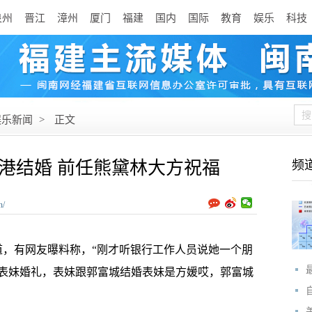
泉州
晋江
漳州
厦门
福建
国内
国际
教育
娱乐
科技
娱乐新闻
>
正文
港结婚 前任熊黛林大方祝福
频
n/
，有网友曝料称，“刚才听银行工作人员说她一个朋
表妹婚礼，表妹跟郭富城结婚表妹是方媛哎，郭富城