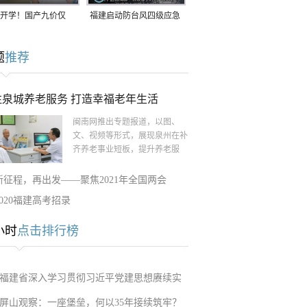
开学！国产九价仅
福建启动防台风四级应急
9.5元/针，HPV疫苗抓
响应！台风“白海豚”将于
题
推荐
9日在长江口至福建北部
一带沿海登陆
注泉城养老服务 打造幸福老年生活
闽南网推出专题报道，以图、
文、视频等形式，展现泉州在补
齐养老事业短板，提升养老服
新征程，再出发——聚焦2021年全国两会
2020福建高考招录
小时
点击排行榜
福建省深入学习贯彻习近平党建思想赓续实
屏山观察：一座堡垒，何以35年接续筑牢？