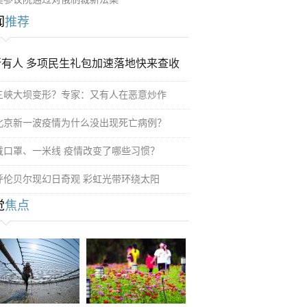
闻
推荐
所有人 多项民生礼包加速落地快来查收
三峡大坝变形？专家：又有人在恶意炒作
北京新一波疫情为什么没出现死亡病例？
戴口罩、一米线 疫情改变了哪些习惯？
呼伦贝尔现幻日奇观 彩虹光带环绕太阳
觉
焦点