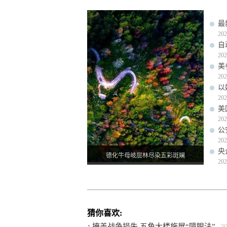
最
202
自
202
美
202
以
202
美
202
公
202
央
德化牛母岐层林尽染五彩斑斓
202
猜你喜欢:
掩盖战争损失 五角大楼施展“障眼法”
2