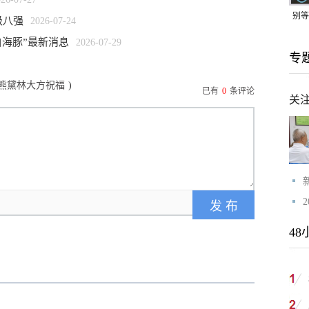
别等
级八强
2026-07-24
24
白海豚”最新消息
2026-07-29
专
紧打
任熊黛林大方祝福
)
已有
0
条评论
关
48