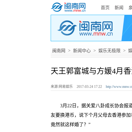
首页
新闻
闽南网
>
新闻中心
>
娱乐无极限
>
天王郭富城与方媛4月香
来源:网易娱乐
2017-03-24 17:22
http://www.mnw.c
3月22日，据关爱八卦成长协会报道
友要换港币，说下个月父母去香港参加
竟然就这样婚了？”