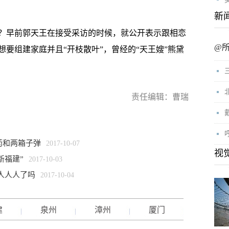
新
？早前郭天王在接受采访的时候，就公开表示跟相恋
@
要组建家庭并且“开枝散叶”，曾经的“天王嫂”熊黛
。
责任编辑：曹瑞
药和两箱子弹
2017-10-07
视
新福建”
2017-10-03
到人人人了吗
2017-10-04
建
泉州
漳州
厦门