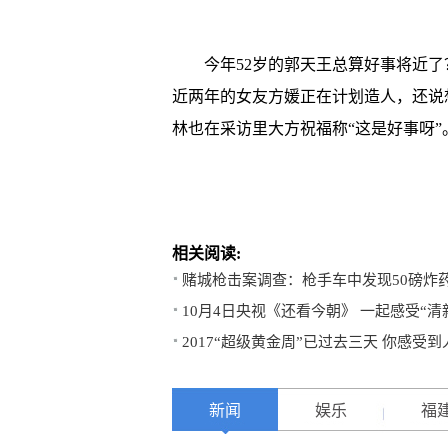
今年52岁的郭天王总算好事将近了
近两年的女友方媛正在计划造人，还说想
林也在采访里大方祝福称“这是好事呀”
相关阅读:
赌城枪击案调查：枪手车中发现50磅炸
10月4日央视《还看今朝》 一起感受“清
2017“超级黄金周”已过去三天 你感受
新闻
娱乐
福