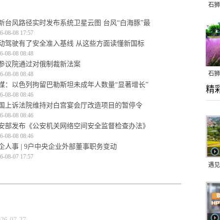
石狮
新台风路径实时发布系统卫星云图 台风“白海豚”最
6-08-08 17:57
动驾驶有了安全准入基线 从这些方面读懂新国标
6-08-08 08:48
参议院通过对俄制裁新法案
石狮
6-08-08 08:48
媒：以色列拘留巴勒斯坦未成年人数量“显著增长”
精
乱子
6-08-08 08:46
国上诉法院维持对白宫宴会厅改造项目的暂停令
6-08-08 08:46
安部发布《公安机关网络空间安全监督检查办法》
6-08-08 08:46
企人事 | 9户中央企业外部董事职务变动
6-08-07 17:57
遇见
026-07-27