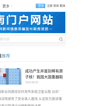
更多
登录
注册
简体
繁体
道
推荐
成功产生并鉴别稀有原
子核！我国大国重器取
2026-08-05
最新台风路径实时发布系统卫星云图 台风“
自动驾驶有了安全准入基线 从这些方面读懂
美参议院通过对俄制裁新法案