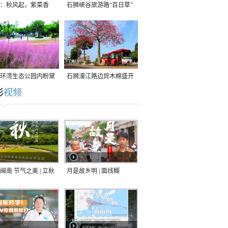
：秋风起，紫菜香
石狮峡谷旅游路“百日草”
争相斗艳
环湾生态公园内粉黛
石狮濠江路边异木棉盛开
彩
视频
草盛放
闽南 节气之美 | 立秋
月是故乡明 | 面线糊