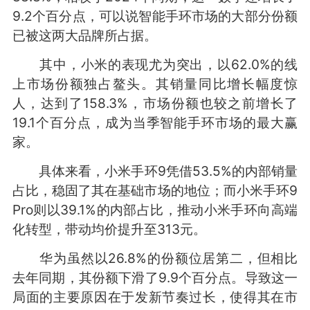
9.2个百分点，可以说智能手环市场的大部分份额
已被这两大品牌所占据。
其中，小米的表现尤为突出，以62.0%的线
上市场份额独占鳌头。其销量同比增长幅度惊
人，达到了158.3%，市场份额也较之前增长了
19.1个百分点，成为当季智能手环市场的最大赢
家。
具体来看，小米手环9凭借53.5%的内部销量
占比，稳固了其在基础市场的地位；而小米手环9
Pro则以39.1%的内部占比，推动小米手环向高端
化转型，带动均价提升至313元。
华为虽然以26.8%的份额位居第二，但相比
去年同期，其份额下滑了9.9个百分点。导致这一
局面的主要原因在于发新节奏过长，使得其在市