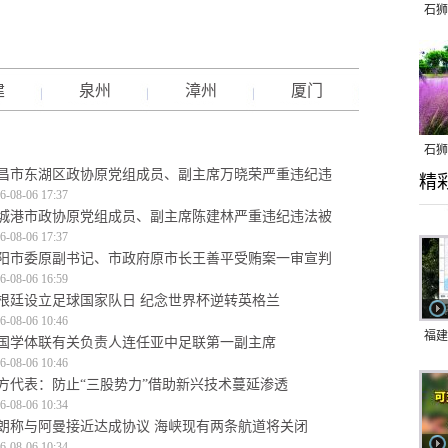
石狮
建
泉州
漳州
厦门
石狮
昌市东湖区政协原党组成员、副主席万晓荣严重违纪违
精
乱子
6-08-06 17:37
城港市政协原党组成员、副主席陈建林严重违纪违法被
6-08-06 17:37
阳市委原副书记、市政府原市长王善平受贿案一审宣判
6-08-06 16:59
根廷设立足球国家队日 纪念世界杯逆转英格兰
6-08-06 10:46
福建
国学体联有关负责人连任亚中足联第一副主席
6-08-06 10:46
响应
方代表：防止“三股势力”借助新兴技术蔓延渗透
9日
6-08-06 10:34
朗称与阿曼接近达成协议 海峡现有两条航道将关闭
一带
6-08-06 10:34