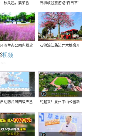
：秋风起，紫菜香
石狮峡谷旅游路“百日草”
争相斗艳
环湾生态公园内粉黛
石狮濠江路边异木棉盛开
彩
视频
草盛放
启动防台风四级应急
约起来！泉州中山公园新
！台风“白海豚”将于
跑道正式开放！
在长江口至福建北部
沿海登陆