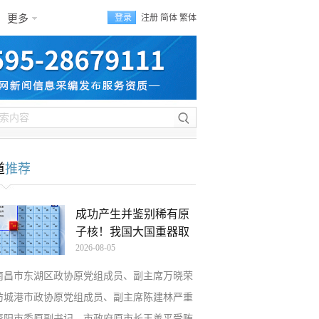
更多
登录
注册
简体
繁体
道
推荐
成功产生并鉴别稀有原
子核！我国大国重器取
2026-08-05
南昌市东湖区政协原党组成员、副主席万晓荣
防城港市政协原党组成员、副主席陈建林严重
资阳市委原副书记、市政府原市长王善平受贿