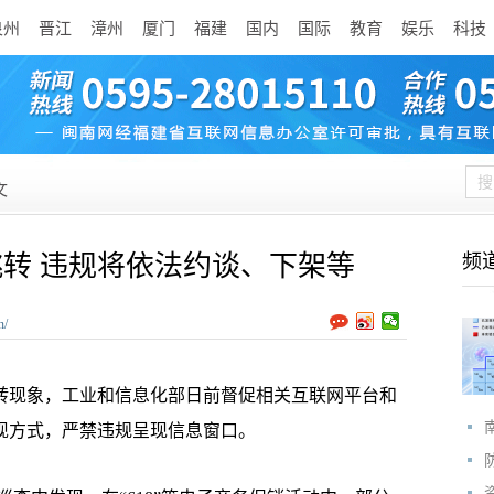
泉州
晋江
漳州
厦门
福建
国内
国际
教育
娱乐
科技
文
跳转 违规将依法约谈、下架等
频
n/
转现象，工业和信息化部日前督促相关互联网平台和
呈现方式，严禁违规呈现信息窗口。