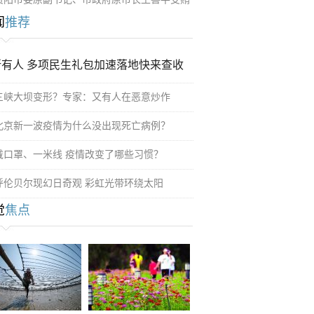
闻
推荐
所有人 多项民生礼包加速落地快来查收
三峡大坝变形？专家：又有人在恶意炒作
北京新一波疫情为什么没出现死亡病例？
戴口罩、一米线 疫情改变了哪些习惯？
呼伦贝尔现幻日奇观 彩虹光带环绕太阳
觉
焦点