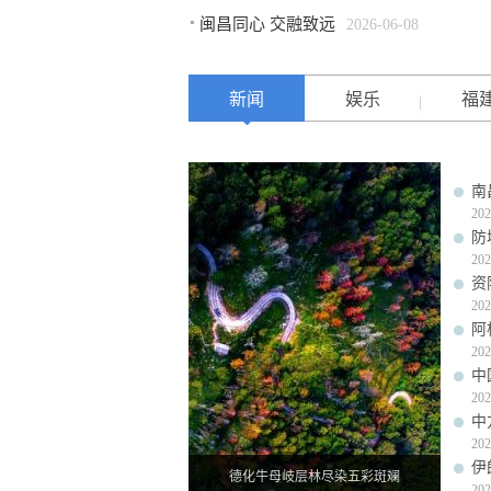
闽昌同心 交融致远
2026-06-08
新闻
娱乐
福
南
202
防
202
资
202
阿
202
中
202
中
202
伊
德化牛母岐层林尽染五彩斑斓
202