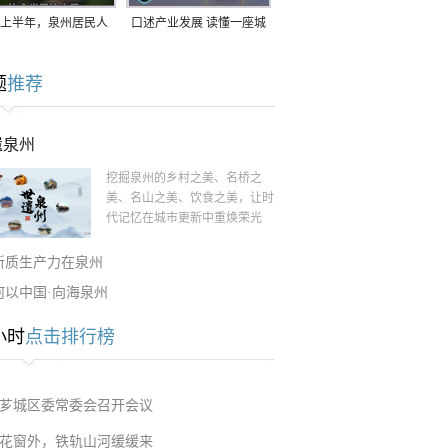
上半年，泉州居民人
口述产业发展 读懂一座城
支配收入公布！
｜赖南生：42岁白手起
题
推荐
家，率先研发草本卫生巾
遗泉州
挖掘泉州的乡村之美、名桥之
美、名山之美、饮食之美，让时
代记忆在城市更新中重焕荣光
新质生产力在泉州
何以中国·向海泉州
小时
点击排行榜
芗城区委常委会召开会议
花窗外，铁轨山河缓缓来