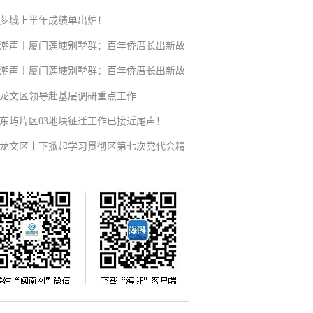
芗城上半年成绩单出炉！
潮声丨厦门莲塘别墅群：百年侨厝长出新故
潮声丨厦门莲塘别墅群：百年侨厝长出新故
龙文区领导赴基层调研重点工作
东屿片区03地块征迁工作已接近尾声！
龙文区上下掀起学习贯彻区第七次党代会精