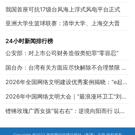
我国首座可抗17级台风海上浮式风电平台正式
亚洲大学生篮球联赛：清华大学、上海交大晋
24小时新闻排行榜
公安部：对上市公司财务造假类犯罪“零容忍”
国台办：台湾有关方面应尽快解除不合理禁限 推动两岸旅游交流恢复正常
2026年全国网络文明建设优秀案例揭晓：“e起辟谣 清朗有我”网络辟谣沙龙等入选
2026年中国网络文明大会｜“最浪漫环卫工”刘金顶：守好这花瓣飘落的地方
铿锵玫瑰广西女孩“翁右右”：逆境向阳而行 以网络微光汇聚善意暖流
Copyright ©2022 闽南网由福建日报社（集团）主管 版权所有