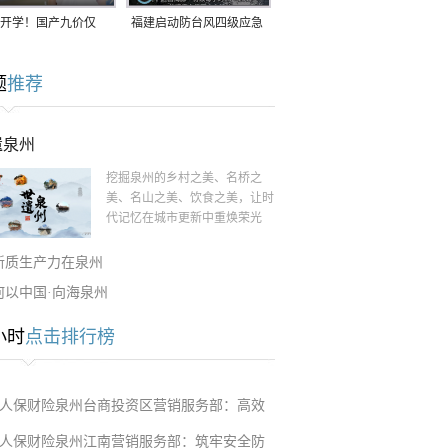
开学！国产九价仅
福建启动防台风四级应急
9.5元/针，HPV疫苗抓
响应！台风“白海豚”将于
题
推荐
9日在长江口至福建北部
一带沿海登陆
遗泉州
挖掘泉州的乡村之美、名桥之
美、名山之美、饮食之美，让时
代记忆在城市更新中重焕荣光
新质生产力在泉州
何以中国·向海泉州
小时
点击排行榜
人保财险泉州台商投资区营销服务部：高效
人保财险泉州江南营销服务部：筑牢安全防