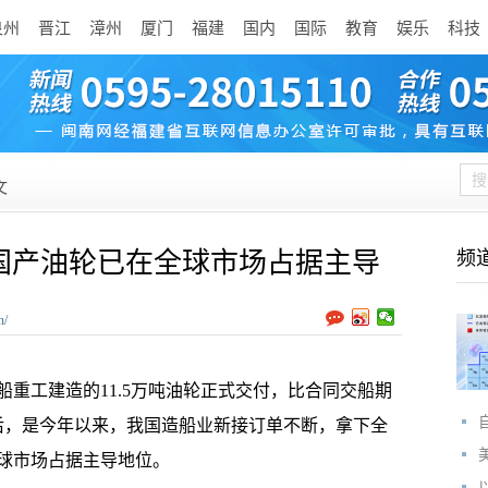
泉州
晋江
漳州
厦门
福建
国内
国际
教育
娱乐
科技
文
付 国产油轮已在全球市场占据主导
频
n/
重工建造的11.5万吨油轮正式交付，比合同交船期
背后，是今年以来，我国造船业新接订单不断，拿下全
球市场占据主导地位。