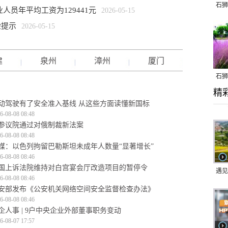
石狮
人员年平均工资为129441元
2026-05-15
险提示
2026-05-15
建
泉州
漳州
厦门
石狮
精
乱子
动驾驶有了安全准入基线 从这些方面读懂新国标
6-08-08 08:48
参议院通过对俄制裁新法案
6-08-08 08:48
媒：以色列拘留巴勒斯坦未成年人数量“显著增长”
6-08-08 08:46
国上诉法院维持对白宫宴会厅改造项目的暂停令
遇见
6-08-08 08:46
安部发布《公安机关网络空间安全监督检查办法》
6-08-08 08:46
企人事 | 9户中央企业外部董事职务变动
6-08-07 17:57