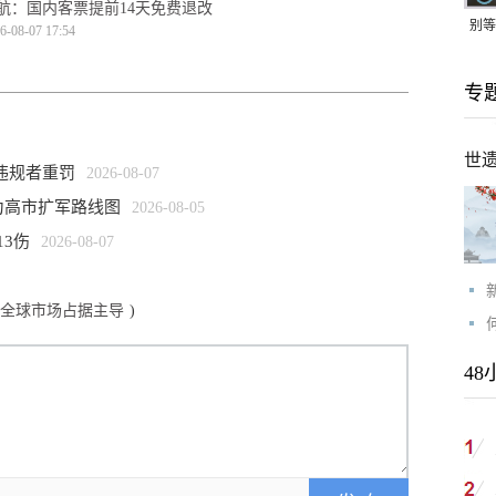
航：国内客票提前14天免费退改
别等
6-08-07 17:54
24
专
紧打
世
违规者重罚
2026-08-07
为高市扩军路线图
2026-08-05
13伤
2026-08-07
在全球市场占据主导
)
48