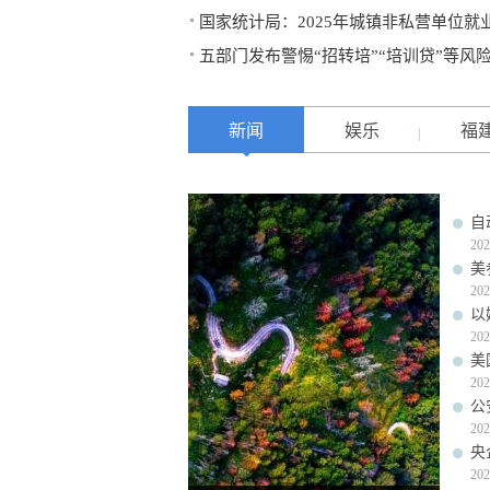
国家统计局：2025年城镇非私营单位就业
五部门发布警惕“招转培”“培训贷”等风
新闻
娱乐
福
自
202
美
202
以
202
美
202
公
202
央
202