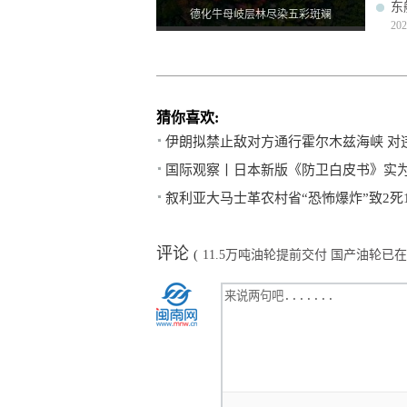
东
德化牛母岐层林尽染五彩斑斓
202
猜你喜欢:
伊朗拟禁止敌对方通行霍尔木兹海峡 对
国际观察丨日本新版《防卫白皮书》实
叙利亚大马士革农村省“恐怖爆炸”致2死
评论
(
11.5万吨油轮提前交付 国产油轮已