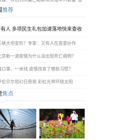
闻
推荐
所有人 多项民生礼包加速落地快来查收
三峡大坝变形？专家：又有人在恶意炒作
北京新一波疫情为什么没出现死亡病例？
戴口罩、一米线 疫情改变了哪些习惯？
呼伦贝尔现幻日奇观 彩虹光带环绕太阳
觉
焦点