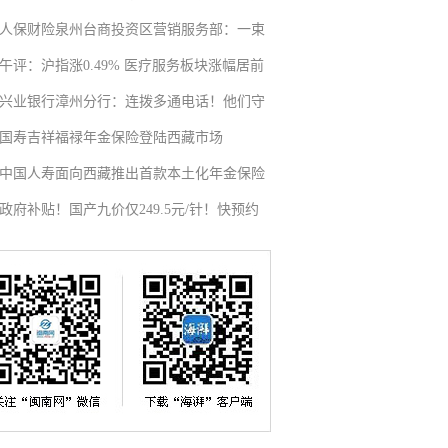
人保财险泉州台商投资区营销服务部：一束
午评：沪指涨0.49% 医疗服务板块涨幅居前
兴业银行漳州分行：连拨多通电话！他们守
国寿吉祥福禄年金保险登陆西藏市场
中国人寿面向西藏推出首款本土化年金保险
政府补贴！国产九价仅249.5元/针！快预约