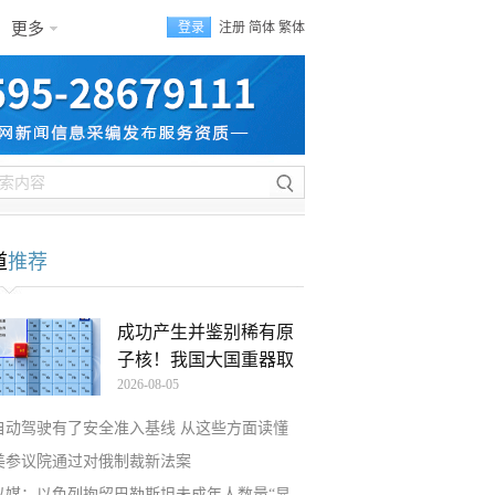
更多
登录
注册
简体
繁体
道
推荐
成功产生并鉴别稀有原
子核！我国大国重器取
2026-08-05
自动驾驶有了安全准入基线 从这些方面读懂
美参议院通过对俄制裁新法案
以媒：以色列拘留巴勒斯坦未成年人数量“显