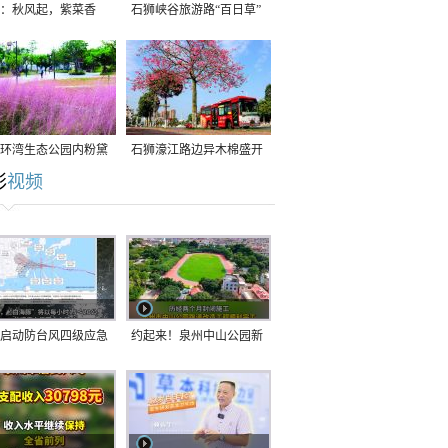
：秋风起，紫菜香
石狮峡谷旅游路“百日草”
争相斗艳
环湾生态公园内粉黛
石狮濠江路边异木棉盛开
彩
视频
草盛放
启动防台风四级应急
约起来！泉州中山公园新
！台风“白海豚”将于
跑道正式开放！
在长江口至福建北部
沿海登陆