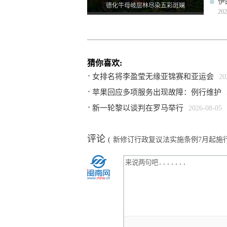
伊
德化牛母岐层林尽染五彩斑斓
202
猜你喜欢:
女排名将李盈莹无缘亚锦赛和亚运会
20
苹果回应多项服务出现故障：例行维护
新一轮黎以谈判在罗马举行
2026-08-05
评论
(
新修订行政复议法实施条例7月起施