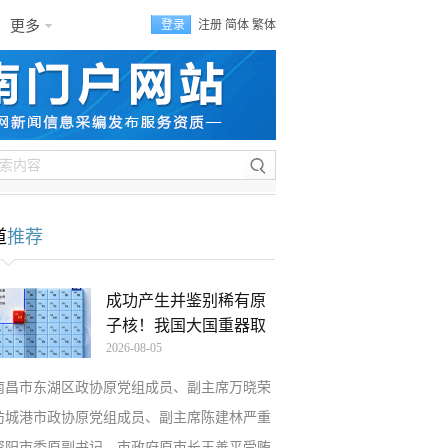
更多
登录
注册
简体
繁体
道
推荐
成功产生并鉴别稀有原
子核！我国大国重器取
2026-08-05
南昌市东湖区政协原党组成员、副主席万晓荣
防城港市政协原党组成员、副主席陈建林严重
资阳市委原副书记、市政府原市长王善平受贿