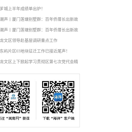
芗城上半年成绩单出炉！
潮声丨厦门莲塘别墅群：百年侨厝长出新故
潮声丨厦门莲塘别墅群：百年侨厝长出新故
龙文区领导赴基层调研重点工作
东屿片区03地块征迁工作已接近尾声！
龙文区上下掀起学习贯彻区第七次党代会精