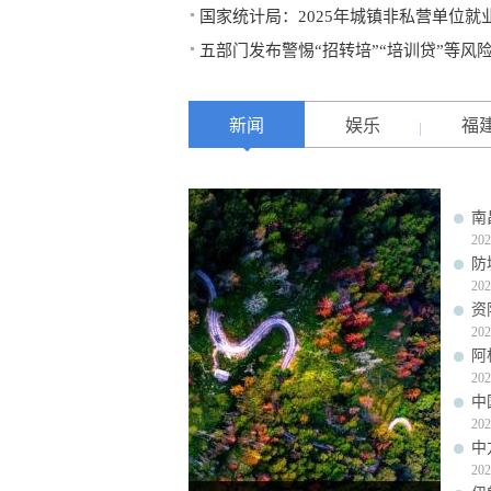
国家统计局：2025年城镇非私营单位就业
五部门发布警惕“招转培”“培训贷”等风
新闻
娱乐
福
南
202
防
202
资
202
阿
202
中
202
中
202