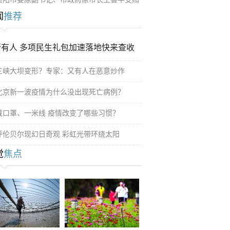
闻
推荐
所有人 多项民生礼包加速落地快来查收
三峡大坝变形？专家：又有人在恶意炒作
北京新一波疫情为什么没出现死亡病例？
戴口罩、一米线 疫情改变了哪些习惯？
呼伦贝尔现幻日奇观 彩虹光带环绕太阳
觉
焦点