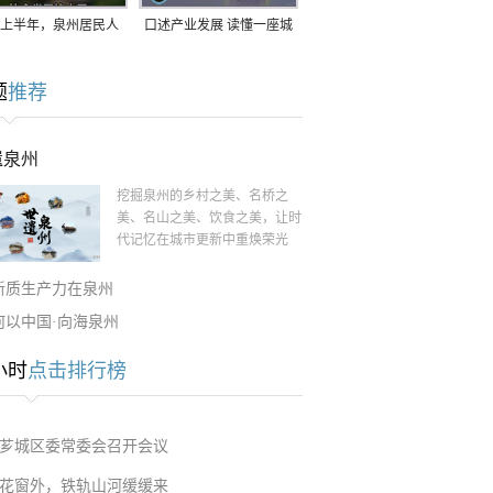
上半年，泉州居民人
口述产业发展 读懂一座城
支配收入公布！
｜赖南生：42岁白手起
题
推荐
家，率先研发草本卫生巾
遗泉州
挖掘泉州的乡村之美、名桥之
美、名山之美、饮食之美，让时
代记忆在城市更新中重焕荣光
新质生产力在泉州
何以中国·向海泉州
小时
点击排行榜
芗城区委常委会召开会议
花窗外，铁轨山河缓缓来