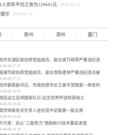
人员年平均工资为129441元
2026-05-15
险提示
2026-05-15
建
泉州
漳州
厦门
昌市东湖区政协原党组成员、副主席万晓荣严重违纪违
6-08-06 17:37
城港市政协原党组成员、副主席陈建林严重违纪违法被
6-08-06 17:37
阳市委原副书记、市政府原市长王善平受贿案一审宣判
6-08-06 16:59
根廷设立足球国家队日 纪念世界杯逆转英格兰
6-08-06 10:46
国学体联有关负责人连任亚中足联第一副主席
6-08-06 10:46
方代表：防止“三股势力”借助新兴技术蔓延渗透
6-08-06 10:34