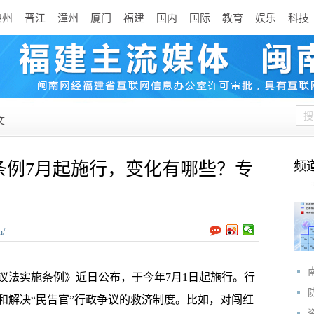
泉州
晋江
漳州
厦门
福建
国内
国际
教育
娱乐
科技
文
条例7月起施行，变化有哪些？专
频
n/
法实施条例》近日公布，于今年7月1日起施行。行
和解决“民告官”行政争议的救济制度。比如，对闯红