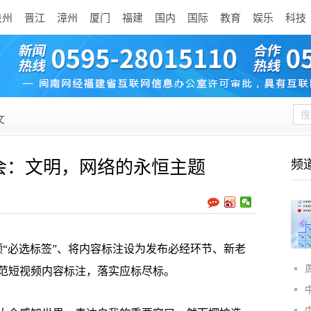
泉州
晋江
漳州
厦门
福建
国内
国际
教育
娱乐
科技
文
大会：文明，网络的永恒主题
频
必选标签”、将内容标注设为发布必经环节、新老
范短视频内容标注，落实应标尽标。