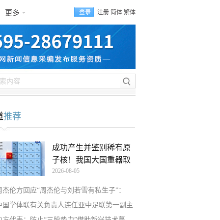
更多
登录
注册
简体
繁体
道
推荐
成功产生并鉴别稀有原
子核！我国大国重器取
2026-08-05
周杰伦方回应“周杰伦与刘若雪有私生子”：
中国学体联有关负责人连任亚中足联第一副主
中方代表：防止“三股势力”借助新兴技术蔓