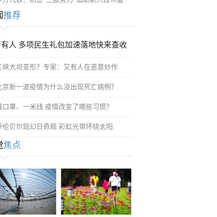
闻
推荐
所有人 多项民生礼包加速落地快来查收
三峡大坝变形？专家：又有人在恶意炒作
北京新一波疫情为什么没出现死亡病例？
戴口罩、一米线 疫情改变了哪些习惯？
呼伦贝尔现幻日奇观 彩虹光带环绕太阳
觉
焦点