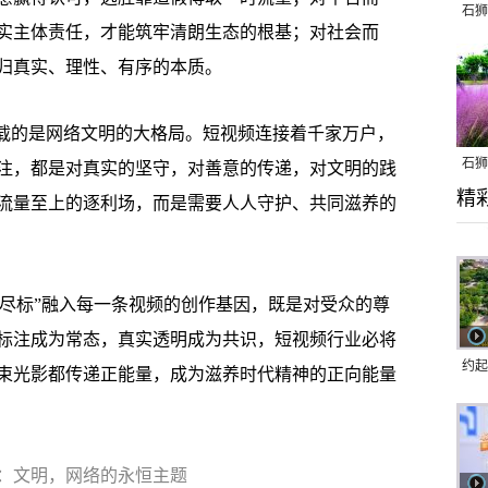
石狮
实主体责任，才能筑牢清朗生态的根基；对社会而
归真实、理性、有序的本质。
载的是网络文明的大格局。短视频连接着千家万户，
石狮
注，都是对真实的坚守，对善意的传递，对文明的践
精
乱子
流量至上的逐利场，而是需要人人守护、共同滋养的
标尽标”融入每一条视频的创作基因，既是对受众的尊
标注成为常态，真实透明成为共识，短视频行业必将
约起
束光影都传递正能量，成为滋养时代精神的正向能量
跑道
会：文明，网络的永恒主题