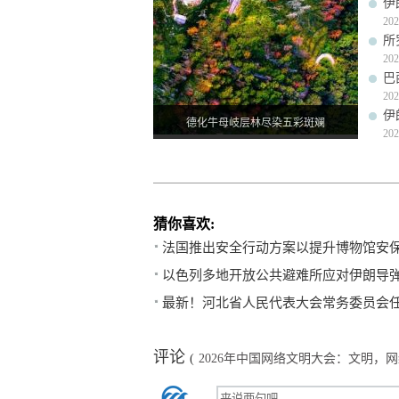
伊
202
所
202
巴
202
伊
德化牛母岐层林尽染五彩斑斓
202
猜你喜欢:
法国推出安全行动方案以提升博物馆安
以色列多地开放公共避难所应对伊朗导
最新！河北省人民代表大会常务委员会
评论
(
2026年中国网络文明大会：文明，