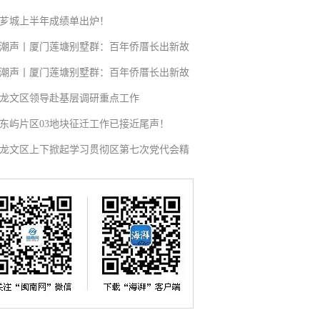
芗城上半年成绩单出炉！
潮声丨厦门莲塘别墅群：百年侨厝长出新故
潮声丨厦门莲塘别墅群：百年侨厝长出新故
龙文区领导赴基层调研重点工作
东屿片区03地块征迁工作已接近尾声！
龙文区上下掀起学习贯彻区第七次党代会精