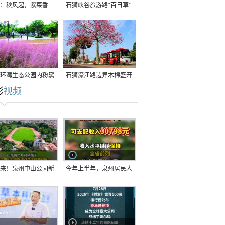
：秋风起，紫菜香
石狮峡谷旅游路“百日草”
争相斗艳
环湾生态公园内粉黛
石狮濠江路边异木棉盛开
彩
视频
草盛放
来！泉州中山公园新
今年上半年，泉州居民人
正式开放！
均可支配收入公布！