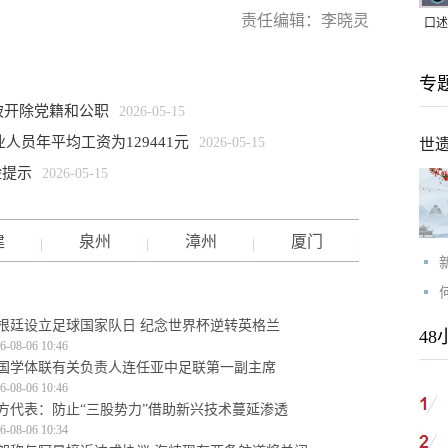
责任编辑：李晓灵
口述
｜赖
专
家，
被开除党籍和公职
2026-05-15
人员年平均工资为129441元
2026-05-15
世
险提示
2026-05-15
建
泉州
漳州
厦门
根廷设立足球国家队日 纪念世界杯逆转英格兰
48
6-08-06 10:46
国学体联有关负责人连任亚中足联第一副主席
6-08-06 10:46
方代表：防止“三股势力”借助新兴技术蔓延渗透
6-08-06 10:34