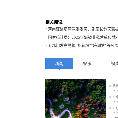
相关阅读:
河南证监局原党委委员、副局长楚天慧
国家统计局：2025年城镇非私营单位就业
五部门发布警惕“招转培”“培训贷”等风
新闻
娱乐
福
阿
202
中
202
中
202