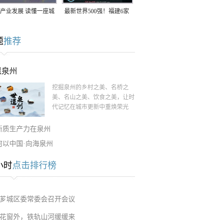
产业发展 读懂一座城
最新世界500强！福建6家
南生：42岁白手起
企业上榜
题
推荐
率先研发草本卫生巾
遗泉州
挖掘泉州的乡村之美、名桥之
美、名山之美、饮食之美，让时
代记忆在城市更新中重焕荣光
新质生产力在泉州
何以中国·向海泉州
小时
点击排行榜
芗城区委常委会召开会议
花窗外，铁轨山河缓缓来