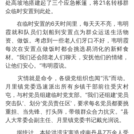
处高坡地搭建起了三个应急帐篷，将21名转移群
众临时安置到此处。
在临时安置的6天时间里，每天天不亮，韦明
霞就和队员们划船到安置点为群众运送生活物
资、做饭。考虑到一些老人们牙口不好，韦明霞
每次在安置点做饭时都会挑选易消化的新鲜食
材。“我们还会陪老人们聊天，安抚他们的情绪，
让他们安心。”韦明霞说。
灾情就是命令，各级党组织也闻“汛”而动。
月里镇党委迅速派出所有乡镇干部前往受灾村
屯，与村党员组建临时党支部。“我们还组建‘党员
突击队’、划分‘党员责任区’，要求每名党员都要挑
重担、当先锋、打头阵，带领群众合力抗灾。”县
人大常委会副主任、月里镇党委书记戴光润说。
据统计，本轮洪涝灾害造成南丹县7万余人受