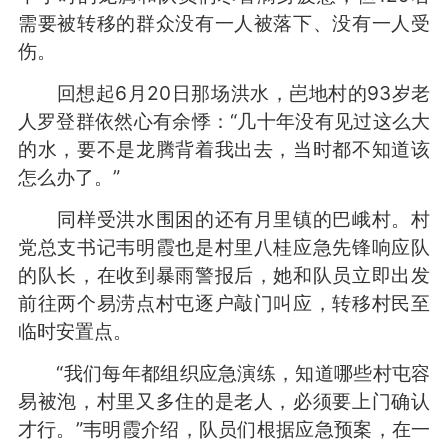
需要被转移的群众没有一人被落下、没有一人受
伤。
回想起6月20日那场洪水，岜地村的93岁老
人罗登群依然心有余悸：“几十年没有见过这么大
的水，要不是龙腾背着我出去，当时都不知道该
怎么办了。”
同样受洪水围困的还有月里镇的巴峨村。村
党总支书记韦明霞也是村里八桂应急先锋响应队
的队长，在收到暴雨警报后，她和队员立即出发
前往两个易涝点村屯逐户敲门叫应，转移村民至
临时安置点。
“我们每年都组织应急演练，知道哪些村屯容
易被泡，村里又多住的是老人，必须要上门确认
才行。”韦明霞介绍，队员们根据应急预案，在一