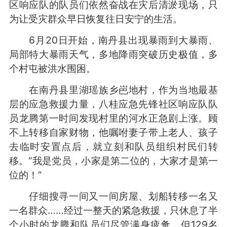
区响应队的队员们依然奋战在灾后清淤现场，只
为让受灾群众早日恢复往日安宁的生活。
6月20日开始，南丹县出现暴雨到大暴雨、
局部特大暴雨天气，多地降雨突破历史极值，多
个村屯被洪水围困。
在南丹县里湖瑶族乡岜地村，作为当地最基
层的应急救援力量，八桂应急先锋社区响应队队
员龙腾第一时间发现村里的河水正急剧上涨。顾
不上转移自家财物，他嘱咐妻子带上老人、孩子
去临时安置点后，就立刻和队员组织村民们转
移。“我是党员，小家是第二位的，大家才是第一
位的！”
仔细搜寻一间又一间房屋、划船转移一名又
一名群众……经过一整天的紧急救援，只休息了半
个小时的龙腾和队员们尽管满身疲惫，但129名