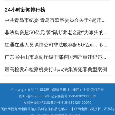
24小时新闻排行榜
中共青岛市纪委 青岛市监察委员会关于4起违规吃喝典型问题的通报
非法集资超50亿元 警惕以“养老金融”为噱头的理财陷阱
红通在逃人员操控公司非法吸存超50亿元，多人获刑
广东省中山市原副厅级干部崔国潮严重违纪违法被开除党籍
最高检发布检察机关打击非法集资犯罪典型案例
Copyright ©2022 闽南网由福建日报社（集团）主管 版权所有
闽ICP备10206509号 公安备案号35050302000379
互联网新闻信息服务许可证编号35120190010
闽南网拥有闽南网采编人员所创作作品之版权，未经闽南网书面授权，不得转