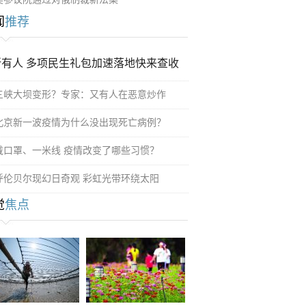
闻
推荐
所有人 多项民生礼包加速落地快来查收
三峡大坝变形？专家：又有人在恶意炒作
北京新一波疫情为什么没出现死亡病例？
戴口罩、一米线 疫情改变了哪些习惯？
呼伦贝尔现幻日奇观 彩虹光带环绕太阳
觉
焦点