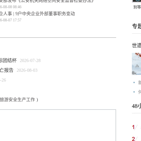
安部发布《公安机关网络空间安全监督检查办法》
6-08-08 08:46
别等
企人事 | 9户中央企业外部董事职务变动
24
6-08-07 17:57
专
紧打
世
际团结杯
2026-07-28
伤亡报告
2026-08-03
-26
旅游安全生产工作
)
48