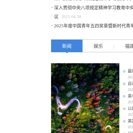
深入贯彻中央八项规定精神学习教育中央
议
2025-04-30
2025年度中国青年五四奖章暨新时代青
新闻
娱乐
福
最
202
自
202
美
202
以
202
美
202