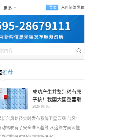
更多
登录
注册
简体
繁体
道
推荐
成功产生并鉴别稀有原
子核！我国大国重器取
2026-08-05
最新台风路径实时发布系统卫星云图 台风“
自动驾驶有了安全准入基线 从这些方面读懂
美参议院通过对俄制裁新法案