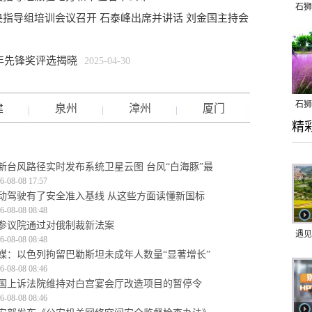
石狮
指导组培训会议召开 石泰峰出席并讲话 刘金国主持会
年先锋奖评选揭晓
2025-04-30
石狮
建
泉州
漳州
厦门
精
乱子
新台风路径实时发布系统卫星云图 台风“白海豚”最
6-08-08 17:57
动驾驶有了安全准入基线 从这些方面读懂新国标
6-08-08 08:48
参议院通过对俄制裁新法案
遇见
6-08-08 08:48
媒：以色列拘留巴勒斯坦未成年人数量“显著增长”
6-08-08 08:46
国上诉法院维持对白宫宴会厅改造项目的暂停令
6-08-08 08:46