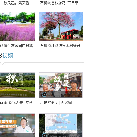
：秋风起，紫菜香
石狮峡谷旅游路“百日草”
争相斗艳
环湾生态公园内粉黛
石狮濠江路边异木棉盛开
彩
视频
草盛放
闽南 节气之美 | 立秋
月是故乡明 | 面线糊