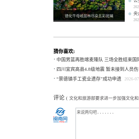
公
202
央
德化牛母岐层林尽染五彩斑斓
202
猜你喜欢:
中国男篮再胜喀麦隆队 三场全胜结束国
四川宜宾高县4.8级地震 暂未接到人员
“景德镇手工瓷业遗存”成功申遗
2026-07
评论
(
文化和旅游部要求进一步加强文化和