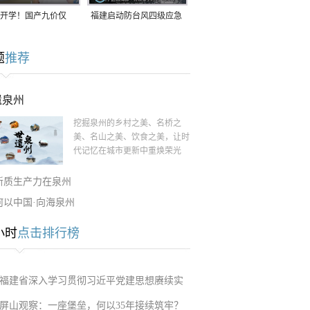
开学！国产九价仅
福建启动防台风四级应急
9.5元/针，HPV疫苗抓
响应！台风“白海豚”将于
题
推荐
9日在长江口至福建北部
一带沿海登陆
遗泉州
挖掘泉州的乡村之美、名桥之
美、名山之美、饮食之美，让时
代记忆在城市更新中重焕荣光
新质生产力在泉州
何以中国·向海泉州
小时
点击排行榜
福建省深入学习贯彻习近平党建思想赓续实
屏山观察：一座堡垒，何以35年接续筑牢？