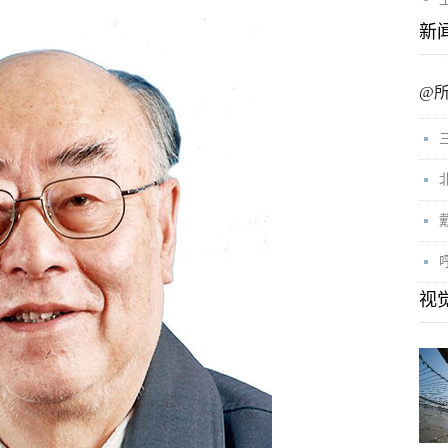
新
@
视