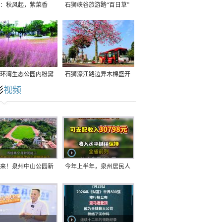
：秋风起，紫菜香
石狮峡谷旅游路“百日草”
争相斗艳
环湾生态公园内粉黛
石狮濠江路边异木棉盛开
彩
视频
草盛放
来！泉州中山公园新
今年上半年，泉州居民人
正式开放！
均可支配收入公布！