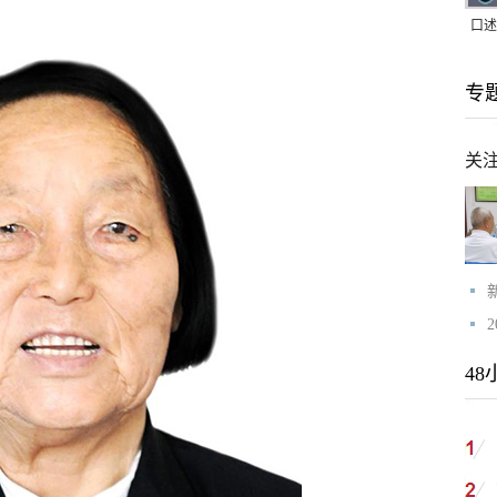
口述
｜赖
专
家，
关
48