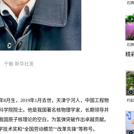
石狮
石狮
精
乱子
于敏 新华社发
8月生，2019年1月去世，天津宁河人，中国工程物
约起
科学院院士。他是我国著名核物理学家，长期领导并
跑道
我国原子核理论的空白，为氢弹突破作出卓越贡献。
学技术奖和“全国劳动模范”“改革先锋”等称号。