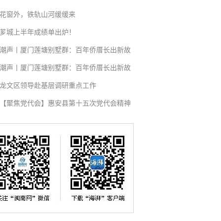
花窗外，铁轨山河缓缓来
芗城上半年成绩单出炉！
潮声丨厦门莲塘别墅群：百年侨厝长出新故
潮声丨厦门莲塘别墅群：百年侨厝长出新故
龙文区领导赴基层调研重点工作
【聚焦党代会】惠安县第十五次党代会精神