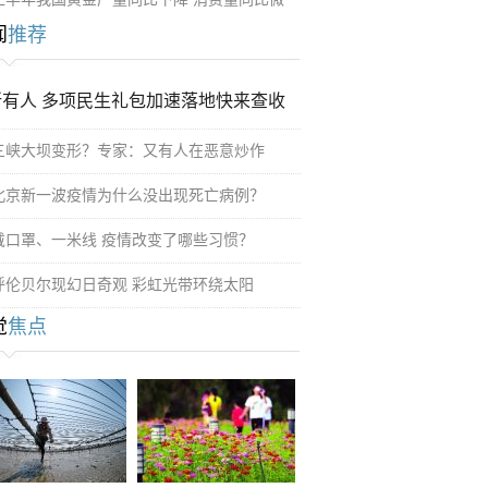
闻
推荐
所有人 多项民生礼包加速落地快来查收
三峡大坝变形？专家：又有人在恶意炒作
北京新一波疫情为什么没出现死亡病例？
戴口罩、一米线 疫情改变了哪些习惯？
呼伦贝尔现幻日奇观 彩虹光带环绕太阳
觉
焦点