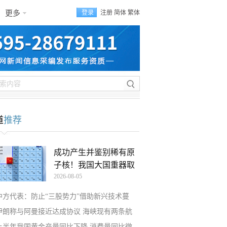
更多
登录
注册
简体
繁体
道
推荐
成功产生并鉴别稀有原
子核！我国大国重器取
2026-08-05
中方代表：防止“三股势力”借助新兴技术蔓
伊朗称与阿曼接近达成协议 海峡现有两条航
上半年我国黄金产量同比下降 消费量同比微