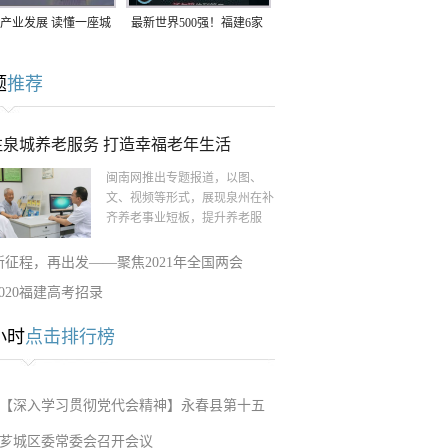
产业发展 读懂一座城
最新世界500强！福建6家
南生：42岁白手起
企业上榜
题
推荐
率先研发草本卫生巾
注泉城养老服务 打造幸福老年生活
闽南网推出专题报道，以图、
文、视频等形式，展现泉州在补
齐养老事业短板，提升养老服
新征程，再出发——聚焦2021年全国两会
2020福建高考招录
小时
点击排行榜
【深入学习贯彻党代会精神】永春县第十五
芗城区委常委会召开会议