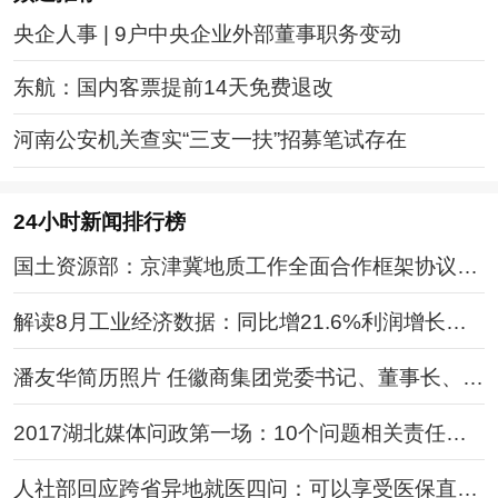
央企人事 | 9户中央企业外部董事职务变动
东航：国内客票提前14天免费退改
河南公安机关查实“三支一扶”招募笔试存在
24小时新闻排行榜
国土资源部：京津冀地质工作全面合作框架协议签
订
解读8月工业经济数据：同比增21.6%利润增长加
快
潘友华简历照片 任徽商集团党委书记、董事长、总
经理
2017湖北媒体问政第一场：10个问题相关责任人
将被问责
人社部回应跨省异地就医四问：可以享受医保直接