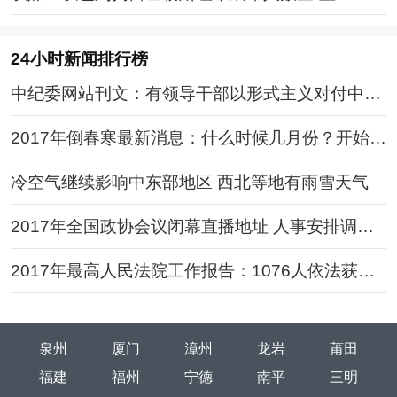
24小时新闻排行榜
中纪委网站刊文：有领导干部以形式主义对付中央
决策
2017年倒春寒最新消息：什么时候几月份？开始结
束时间
冷空气继续影响中东部地区 西北等地有雨雪天气
2017年全国政协会议闭幕直播地址 人事安排调整
引关注
2017年最高人民法院工作报告：1076人依法获无
罪判决
泉州
厦门
漳州
龙岩
莆田
福建
福州
宁德
南平
三明