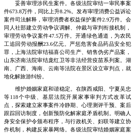
妥善审理涉民生案件。各级法院审结一审民事案
件673.8万件，同比上升8.2%。发布审理消费公益诉讼
案件司法解释，审理消费者权益保护案件2.9万件。会
同人社部建立劳动争议调解、仲裁与审判衔接机制，
审理劳动争议案件47.5万件。开通绿色通道，为农民
工追回劳动报酬23.6亿元。严惩危害食品药品安全犯
罪，上海法院审结福喜公司生产、销售伪劣产品案，
山东济南法院审结庞红卫等非法经营疫苗系列案。湖
南、广西、海南、云南等法院在景区设立审判点，就
地化解旅游纠纷。
维护婚姻家庭和谐稳定。在陕西咸阳、宁夏吴忠
等118个中级、基层法院开展家事审判方式改革试
点，探索建立家事案件冷静期、心理测评干预、案后
跟踪回访制度，创新预防化解家庭矛盾机制。明确人
身安全保护令颁布程序，与行政机关、妇联等建立协
作机制，构建反家暴网络。各级法院审结婚姻家庭案