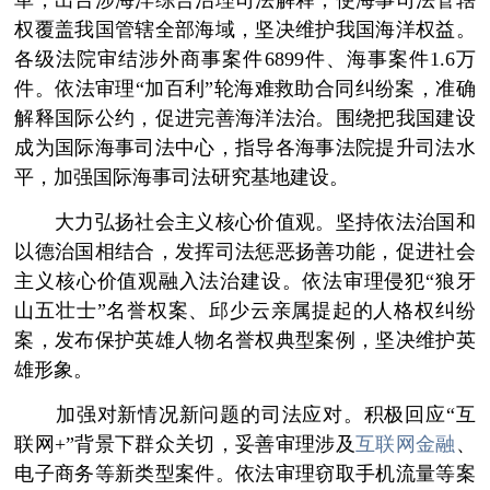
革，出台涉海洋综合治理司法解释，使海事司法管辖
权覆盖我国管辖全部海域，坚决维护我国海洋权益。
各级法院审结涉外商事案件6899件、海事案件1.6万
件。依法审理“加百利”轮海难救助合同纠纷案，准确
解释国际公约，促进完善海洋法治。围绕把我国建设
成为国际海事司法中心，指导各海事法院提升司法水
平，加强国际海事司法研究基地建设。
大力弘扬社会主义核心价值观。坚持依法治国和
以德治国相结合，发挥司法惩恶扬善功能，促进社会
主义核心价值观融入法治建设。依法审理侵犯“狼牙
山五壮士”名誉权案、邱少云亲属提起的人格权纠纷
案，发布保护英雄人物名誉权典型案例，坚决维护英
雄形象。
加强对新情况新问题的司法应对。积极回应“互
联网+”背景下群众关切，妥善审理涉及
互联网金融
、
电子商务等新类型案件。依法审理窃取手机流量等案