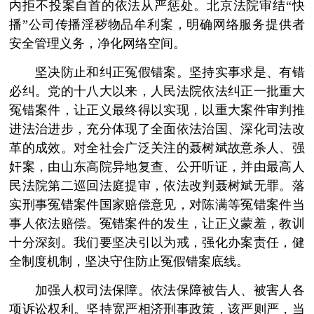
内拒不投案自首的依法从严惩处。北京法院审结“快
播”公司传播淫秽物品牟利案，明确网络服务提供者
安全管理义务，净化网络空间。
坚决防止和纠正冤假错案。坚持实事求是、有错
必纠。党的十八大以来，人民法院依法纠正一批重大
冤错案件，让正义最终得以实现，以重大案件审判推
进法治进步，充分体现了全面依法治国、深化司法改
革的成效。对全社会广泛关注的聂树斌故意杀人、强
奸案，由山东高院异地复查、公开听证，并由最高人
民法院第二巡回法庭提审，依法改判聂树斌无罪。落
实刑事冤错案件国家赔偿意见，对陈满等冤错案件当
事人依法赔偿。冤错案件的发生，让正义蒙羞，教训
十分深刻。我们要坚决引以为戒，强化办案责任，健
全制度机制，坚决守住防止冤假错案底线。
加强人权司法保障。依法保障被告人、被害人各
项诉讼权利。坚持宽严相济刑事政策，该严则严，当