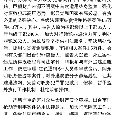
贿、巨额财产来源不明案中首次适用终身监禁，强化
对腐败犯罪高压态势，彰显党和国家有腐必惩、有贪
必肃的坚强决心。各级法院审结贪污贿赂等案件4.5万
件6.3万人，其中，被告人原为省部级以上干部35人，
厅局级干部240人。加大对行贿犯罪惩治力度，判处
罪犯2862人。为脱贫攻坚提供司法服务，坚决惩处贪
污、挪用扶贫资金等犯罪，审结相关案件1.5万件。会
同有关部门出台犯罪嫌疑人、被告人逃匿、死亡案件
违法所得没收程序司法解释，积极参与海外追逃追赃
工作，依法审理“红色通缉令”人员李华波贪污、闫永
明职务侵占等案件，对外逃腐败分子虽远必惩，让其
难逃法网。完善对职务犯罪罪犯减刑、假释、暂予监
外执行工作机制，杜绝暗箱操作。
严惩严重危害群众生命财产安全犯罪。出台审理
抢劫等刑事案件适用法律意见，加大打黑除恶工作力
度，各级法院审结杀人、抢劫、绑架、盗窃等犯罪案