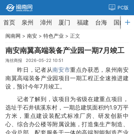
PC版
首页
泉州
漳州
厦门
福建
台海
国内
闽南网
>
南安
>
特色产业
> 正文
南安南翼高端装备产业园一期7月竣工
海丝商报 2026-05-22 10:51
昨日，记者从
南安市
重点办获悉，泉州南安
南翼高端装备产业园项目一期工程正全速推进建
设，预计今年7月竣工。
记者了解到，该项目为省级在建重点项目，
选址于石井镇溪东村，一期总建筑面积约1.9万平
方米，重点建设装配式标准厂房、研发创新中
心、综合办公楼等附属设施，打造集生产制造、
企业总部、配套服务于一体的高端智能制造产业