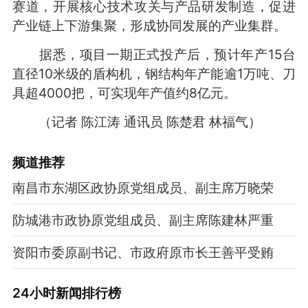
赛道，开展核心技术攻关与产品研发制造，促进
产业链上下游集聚，形成协同发展的产业集群。
据悉，项目一期正式投产后，预计年产15台
直径10米级的盾构机，钢结构年产能逾1万吨、刀
具超4000把，可实现年产值约8亿元。
（记者 陈江涛 通讯员 陈楚君 林福气）
频道
推荐
南昌市东湖区政协原党组成员、副主席万晓荣
防城港市政协原党组成员、副主席陈建林严重
资阳市委原副书记、市政府原市长王善平受贿
24小时新闻排行榜