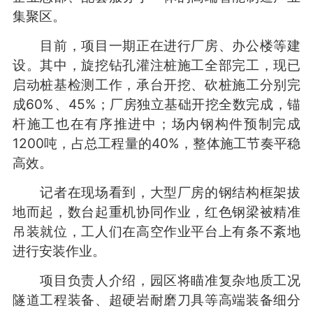
集聚区。
目前，项目一期正在进行厂房、办公楼等建
设。其中，旋挖钻孔灌注桩施工全部完工，现已
启动桩基检测工作，承台开挖、砍桩施工分别完
成60%、45%；厂房独立基础开挖全数完成，锚
杆施工也在有序推进中；场内钢构件预制完成
1200吨，占总工程量的40%，整体施工节奏平稳
高效。
记者在现场看到，大型厂房的钢结构框架拔
地而起，数台起重机协同作业，红色钢梁被精准
吊装就位，工人们在高空作业平台上有条不紊地
进行安装作业。
项目负责人介绍，园区将瞄准复杂地质工况
隧道工程装备、超硬岩耐磨刀具等高端装备细分